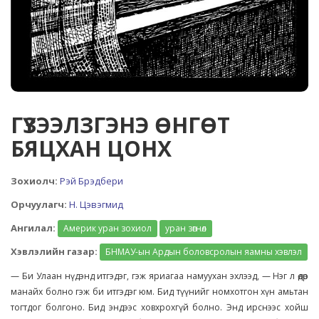
ГҮЗЭЭЛЗГЭНЭ ӨНГӨТ
БЯЦХАН ЦОНХ
Зохиолч:
Рэй Брэдбери
Орчуулагч:
Н. Цэвэгмид
Ангилал:
Америк уран зохиол
уран зөгнөл
Хэвлэлийн газар:
БНМАУ-ын Ардын боловсролын яамны хэвлэл
— Би Улаан нүдэнд итгэдэг, гэж яриагаа намуухан эхлээд, — Нэг л өдөр
манайх болно гэж би итгэдэг юм. Бид түүнийг номхотгон хүн амьтан
тогтдог болгоно. Бид эндээс ховхрохгүй болно. Энд ирснээс хойш