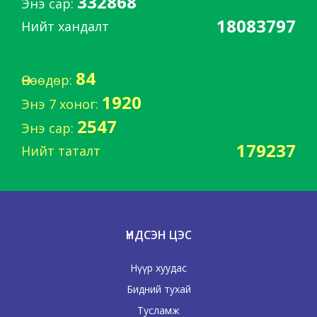
332868
Энэ сар:
18083797
Нийт хандалт
84
Өнөөдөр:
1920
Энэ 7 хоног:
2547
Энэ сар:
179237
Нийт таталт
ҮНДСЭН ЦЭС
Нүүр хуудас
Бидний тухай
Тусламж