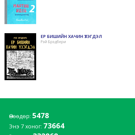
ЕР БИШИЙН ХАЧИН ҮЗЭГДЭЛ
Рэй Брэдбери
5478
Өнөөдөр:
73664
Энэ 7 хоног: