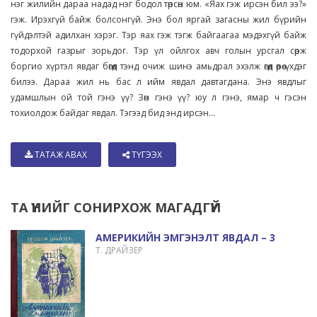
нэг жилийн дараа надад нэг бодол төрсөн юм. «Яах гэж ирсэн бил ээ?»
гэж. Ирэхгүй байж болсонгүй. Энэ бол яргай загасны жил бүрийн
гүйдэлтэй адилхан хэрэг. Тэр яах гэж тэгж байгаагаа мэдэхгүй байж
тодорхой газрыг зорьдог. Тэр үл ойлгох авч голын урсгал сөрж
боргио хүртэл явдаг бөгөөд тэнд очиж шинэ амьдрал эхэлж өгөөд өөрөө үхдэг
билээ. Дараа жил нь бас л ийм явдал давтагдана. Энэ явдлыг
удамшлын ой той гэнэ үү? Зөн гэнэ үү? юу л гэнэ, ямар ч гэсэн
тохиолдож байдаг явдал. Тэгээд бид энд ирсэн...
ТАТАЖ АВАХ
ТҮГЭЭХ
ТА ҮҮНИЙГ СОНИРХОЖ МАГАДГҮЙ
АМЕРИКИЙН ЭМГЭНЭЛТ ЯВДАЛ – 3
Т. ДРАЙЗЕР