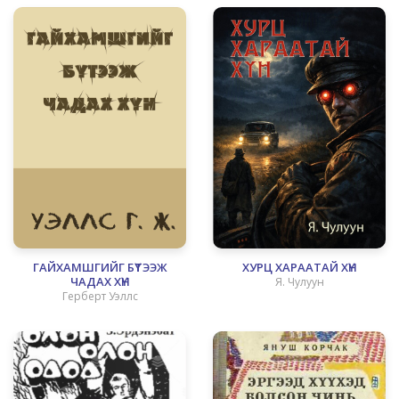
ГАЙХАМШГИЙГ БҮТЭЭЖ
ХУРЦ ХАРААТАЙ ХҮН
ЧАДАХ ХҮН
Я. Чулуун
Герберт Уэллс