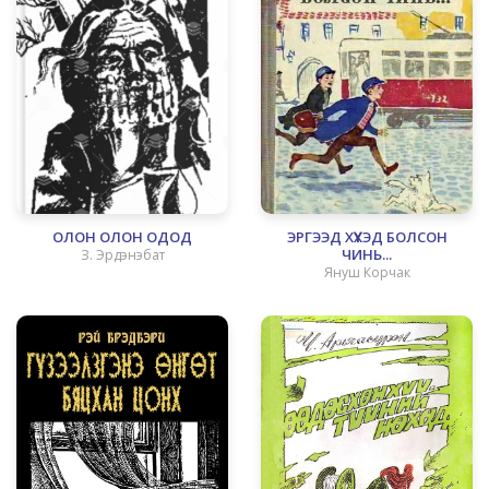
ОЛОН ОЛОН ОДОД
ЭРГЭЭД ХҮҮХЭД БОЛСОН
ЧИНЬ...
З. Эрдэнэбат
Януш Корчак