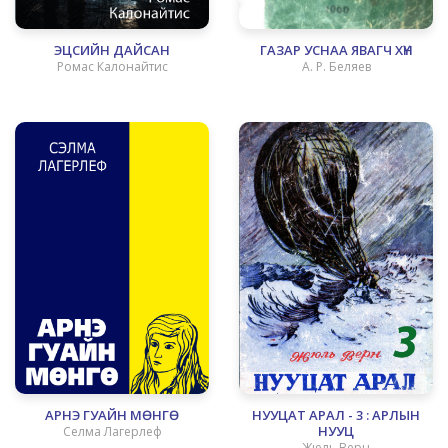
ЭЦСИЙН ДАЙСАН
ГАЗАР УСНАА ЯВАГЧ ХҮН
Ромас Калонайтис
А. Р. Беляев
АРНЭ ГУАЙН МӨНГӨ
НУУЦАТ АРАЛ - 3 : АРЛЫН
НУУЦ
Селма Лагерлеф
Жюль Верн