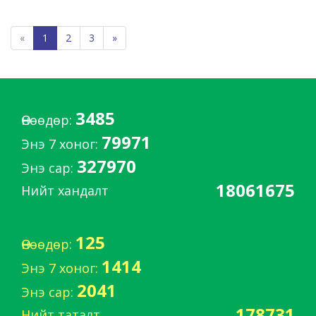
«
1
2
3
»
3485
Өнөөдөр:
79971
Энэ 7 хоног:
327970
Энэ сар:
18061675
Нийт хандалт
125
Өнөөдөр:
1414
Энэ 7 хоног:
2041
Энэ сар:
178731
Нийт таталт