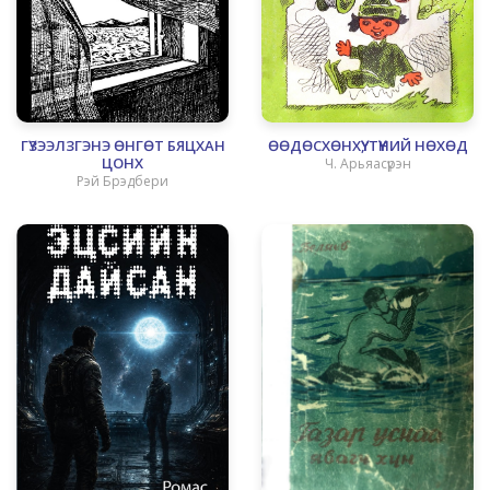
ГҮЗЭЭЛЗГЭНЭ ӨНГӨТ БЯЦХАН
ӨӨДӨСХӨНХҮҮ, ТҮҮНИЙ НӨХӨД
ЦОНХ
Ч. Арьяасүрэн
Рэй Брэдбери