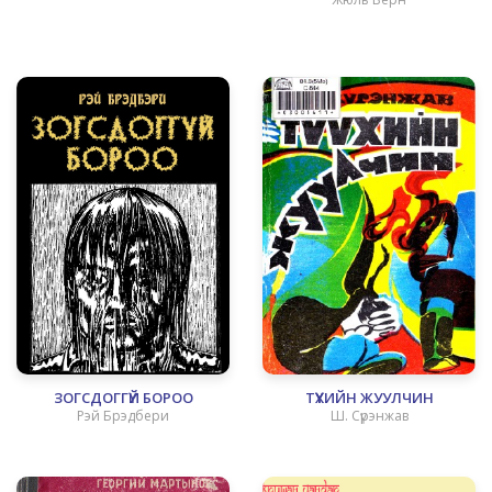
ЗОГСДОГГҮЙ БОРОО
ТҮҮХИЙН ЖУУЛЧИН
Рэй Брэдбери
Ш. Сүрэнжав