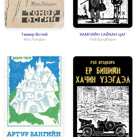
Төмөр Өсгий
ХАМГИЙН САЙХАН ЦАГ
Жек Лондон
Рэй Брэдбери