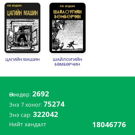
ЦАГИЙН МАШИН
ШАЙЛОУГИЙН
БӨМБӨРЧИН
АМРАЛТ
Рэй Дуглас Брэдбёри
2692
(1920 — 2012)
Өнөөдөр:
75274
Америкийн алдартай зохиолч.
Энэ 7 хоног:
«Фаренхайтын 451 хэм» (англ. Fahrenheit
322042
Энэ сар:
451) зохиолыг 1953 онд бичсэн хүн.
18046776
Нийт хандалт
Рэй Брэдбёри шинжлэх ухааны зөгнөлийн
сонгодог зохиолчдын нэг юм.