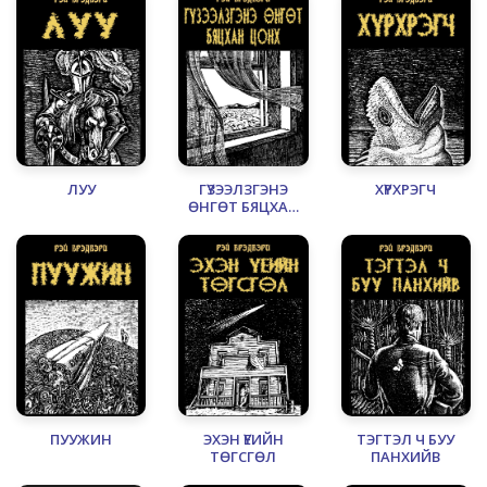
ЛУУ
ГҮЗЭЭЛЗГЭНЭ
ХҮРХРЭГЧ
ӨНГӨТ БЯЦХАН
ЦОНХ
ПУУЖИН
ЭХЭН ҮЕИЙН
ТЭГТЭЛ Ч БУУ
ТӨГСГӨЛ
ПАНХИЙВ