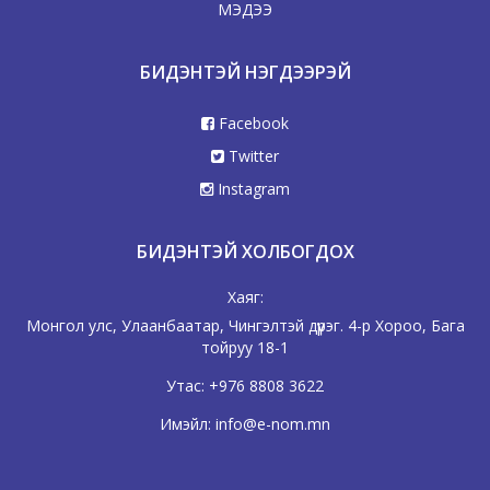
МЭДЭЭ
“П” ГЭЖ ПУУЖИН
Рэй Дуглас Брэдбёри
БИДЭНТЭЙ НЭГДЭЭРЭЙ
(1920 — 2012)
Америкийн алдартай зохиолч.
Facebook
«Фаренхайтын 451 хэм» (англ. Fahrenheit
Twitter
451) зохиолыг 1953 онд бичсэн хүн.
Instagram
Рэй Брэдбёри шинжлэх ухааны зөгнөлийн
сонгодог зохиолчдын нэг юм.
БИДЭНТЭЙ ХОЛБОГДОХ
Дэлгэрэнгүйг
Wiki
-гээс
Хаяг:
Монгол улс, Улаанбаатар, Чингэлтэй дүүрэг. 4-р Хороо, Бага
тойруу 18-1
ЛУУ
Утас:
+976 8808 3622
Рэй Дуглас Брэдбёри
Имэйл:
info@e-nom.mn
(1920 — 2012)
Америкийн алдартай зохиолч.