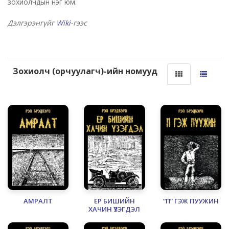
зохиолчдын нэг юм.
Дэлгэрэнгүйг
Wiki
-гээс
Зохиолч (орчуулагч)-ийн номууд
АМРАЛТ
ЕР БИШИЙН
“П” ГЭЖ ПУУЖИН
ХАЧИН ҮЗЭГДЭЛ