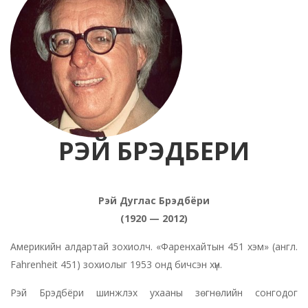
РЭЙ БРЭДБЕРИ
Рэй Дуглас Брэдбёри
(1920 — 2012)
Америкийн алдартай зохиолч. «Фаренхайтын 451 хэм» (англ.
Fahrenheit 451) зохиолыг 1953 онд бичсэн хүн.
Рэй Брэдбёри шинжлэх ухааны зөгнөлийн сонгодог