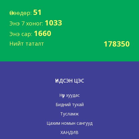
Дэлгэрэнгүйг
Wiki
-гээс
51
Өнөөдөр:
1033
Энэ 7 хоног:
1660
Энэ сар:
ЕР БИШИЙН ХАЧИН ҮЗЭГДЭЛ
178350
Нийт таталт
Рэй Дуглас Брэдбёри
(1920 — 2012)
Америкийн алдартай зохиолч.
«Фаренхайтын 451 хэм» (англ. Fahrenheit
ҮНДСЭН ЦЭС
451) зохиолыг 1953 онд бичсэн хүн.
Рэй Брэдбёри шинжлэх ухааны зөгнөлийн
Нүүр хуудас
сонгодог зохиолчдын нэг юм.
Бидний тухай
Дэлгэрэнгүйг
Wiki
-гээс
Тусламж
Цахим номын сангууд
ХАНДИВ