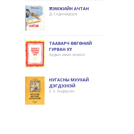
ҮЛЭМЖИЙН АЧТАН
Д. Содномдорж
ТААВАРЧ ӨВГӨНИЙ
ГУРВАН ХҮҮ
Ардын аман зохиол
НУГАСНЫ МУУХАЙ
ДЭГДЭЭХЭЙ
Х. Х. Андерсен