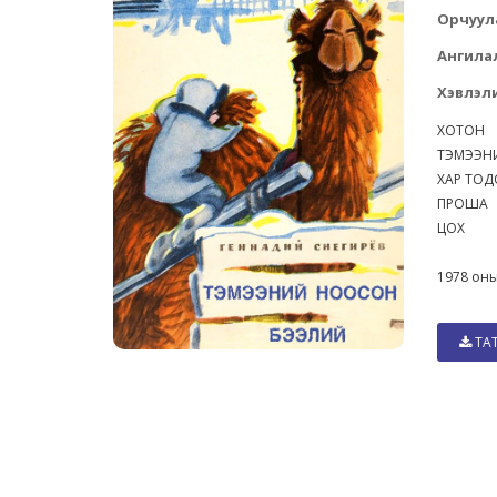
Орчуул
Ангила
Хэвлэли
ХОТОН
ТЭМЭЭН
ХАР ТО
ПРОШ
ЦОХ
1978 оны
ТА