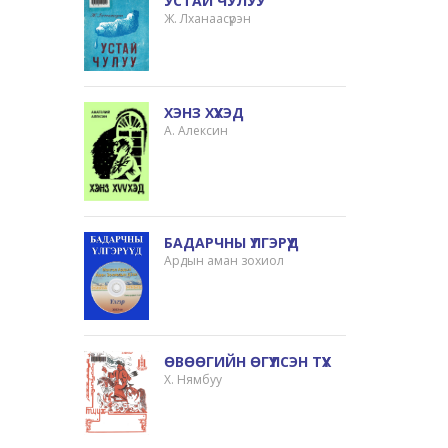
УСТАЙ ЧУЛУУ
Ж. Лханаасүрэн
ХЭНЗ ХҮҮХЭД
А. Алексин
БАДАРЧНЫ ҮЛГЭРҮҮД
Ардын аман зохиол
ӨВӨӨГИЙН ӨГҮҮЛСЭН ТҮҮХ
Х. Нямбуу