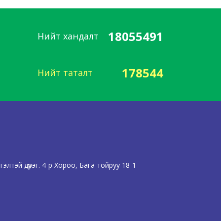
18055491
Нийт хандалт
178544
Нийт таталт
лтэй дүүрэг. 4-р Хороо, Бага тойруу 18-1