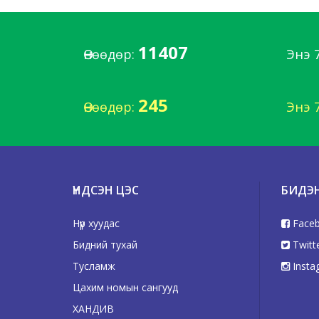
11407
Өнөөдөр:
Энэ 
245
Өнөөдөр:
Энэ 
ҮНДСЭН ЦЭС
БИДЭ
Нүүр хуудас
Face
Бидний тухай
Twitt
Тусламж
Insta
Цахим номын сангууд
ХАНДИВ