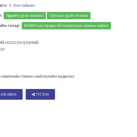
агч:
З. Энхтайван
л:
Хүүхдийн уран зохиол
Оросын уран зохиол
йн газар:
БНМАУ-ын Ардын боловсролын яамны хэвлэл
ИЙ НООСОН БЭЭЛИЙ
ДОЛ
А
 хэвлэлийн Хэвлэн нийтлэлийн мэдээлэл
ТАЖ АВАХ
ТҮГЭЭХ