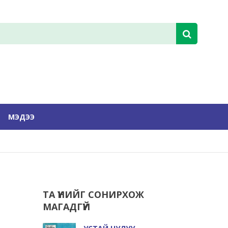
МЭДЭЭ
ТА ҮҮНИЙГ СОНИРХОЖ
МАГАДГҮЙ