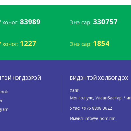
83989
330757
7 хоног:
Энэ сар:
1227
1854
7 хоног:
Энэ сар:
НТЭЙ НЭГДЭЭРЭЙ
БИДЭНТЭЙ ХОЛБОГДОХ
Хаяг:
book
Монгол улс, Улаанбаатар, Чингэ
er
Утас:
+976 8808 3622
gram
Имэйл:
info@e-nom.mn