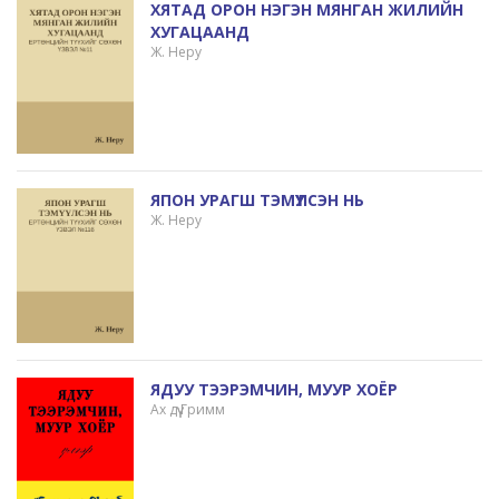
ХЯТАД ОРОН НЭГЭН МЯНГАН ЖИЛИЙН
ХУГАЦААНД
Ж. Неру
ЯПОН УРАГШ ТЭМҮҮЛСЭН НЬ
Ж. Неру
ЯДУУ ТЭЭРЭМЧИН, МУУР ХОЁР
Ах дүү Гримм