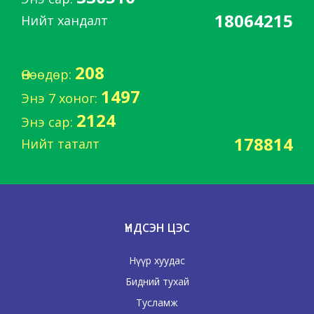
18064215
Нийт хандалт
208
Өнөөдөр:
1497
Энэ 7 хоног:
2124
Энэ сар:
178814
Нийт таталт
ҮНДСЭН ЦЭС
Нүүр хуудас
Бидний тухай
Тусламж