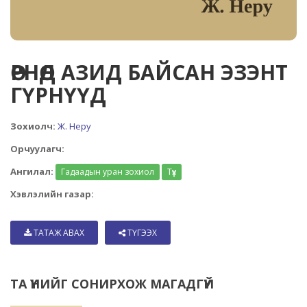
ӨРНӨД АЗИД БАЙСАН ЭЗЭНТ
ГҮРНҮҮД
Зохиолч:
Ж. Неру
Орчуулагч:
Ангилал:
Гадаадын уран зохиол
Түүх
Хэвлэлийн газар:
ТАТАЖ АВАХ
ТҮГЭЭХ
ТА ҮҮНИЙГ СОНИРХОЖ МАГАДГҮЙ