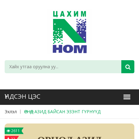
Эхлэл
ӨРНӨД АЗИД БАЙСАН ЭЗЭНТ ГҮРНҮҮД
2611