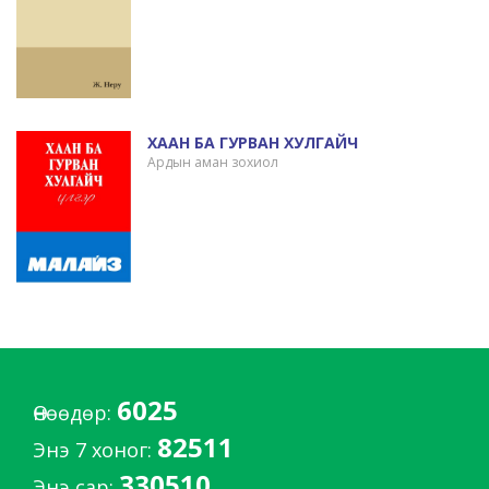
ХААН БА ГУРВАН ХУЛГАЙЧ
Ардын аман зохиол
6025
Өнөөдөр:
82511
Энэ 7 хоног:
330510
Энэ сар: