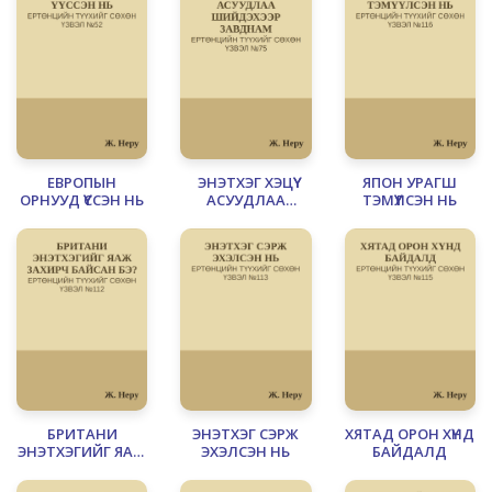
НЬ
ЕВРОПЫН
ЭНЭТХЭГ ХЭЦҮҮ
ЯПОН УРАГШ
ОРНУУД ҮҮССЭН НЬ
АСУУДЛАА
ТЭМҮҮЛСЭН НЬ
ШИЙДЭХЭЭР
ЗАВДНАМ
БРИТАНИ
ЭНЭТХЭГ СЭРЖ
ХЯТАД ОРОН ХҮНД
ЭНЭТХЭГИЙГ ЯАЖ
ЭХЭЛСЭН НЬ
БАЙДАЛД
ЗАХИРЧ БАЙСАН
БЭ?