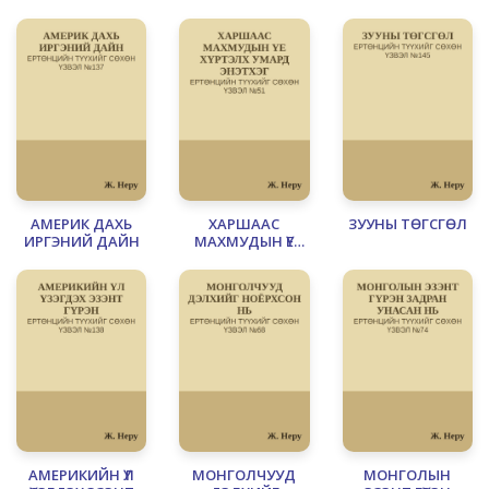
БОЛСОН НЬ
ТАРИАЧИД,
ГАЗРЫН ЭЗЭД
АМЕРИК ДАХЬ
ХАРШААС
ЗУУНЫ ТӨГСГӨЛ
ИРГЭНИЙ ДАЙН
МАХМУДЫН ҮЕ
ХҮРТЭЛХ УМАРД
ЭНЭТХЭГ
АМЕРИКИЙН ҮЛ
МОНГОЛЧУУД
МОНГОЛЫН