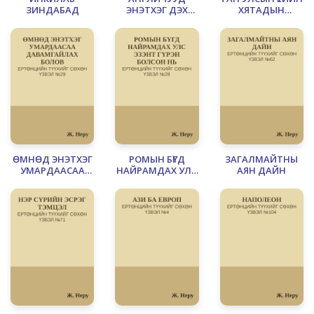
ЗИНДАБАД
ЭНЭТХЭГ ДЭХ
ХЯТАДЫН
ӨРСӨЛДӨГЧДӨӨ
ХӨГЖИЛТ
ДИЙЛСЭН НЬ
ӨМНӨД ЭНЭТХЭГ
РОМЫН БҮГД
ЗАГАЛМАЙТНЫ
УМАРДААСАА
НАЙРАМДАХ УЛС
АЯН ДАЙН
ДАВАМГАЙЛАХ
ЭЗЭНТ ГҮРЭН
БОЛОВ
БОЛСОН НЬ