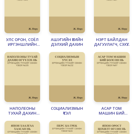
УЛС ОРОН, СОЁЛ
АШУГИЙН ҮЕИЙН
НЭРТ БАЙЛДАН
ИРГЭНШЛИЙН
ДЭЛХИЙ ДАХИН
ДАГУУЛАГЧ, СЭХҮҮН
МАНДАЛ, МӨХӨЛ
ЗАНТ ХҮН
НАПОЛЕОНЫ
СОЦИАЛИЗМЫН
АСАР ТОМ
ТУХАЙ ДАХИН
ҮҮСЭЛ
МАШИН БИЙ
ӨГҮҮЛЭХ НЬ
БОЛСОН НЬ