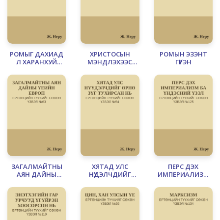
РОМЫГ ДАХИАД
ХРИСТОСЫН
РОМЫН ЭЗЭНТ
Л ХАРАНХУЙ
МЭНДЛЭХЭЭС
ГҮРЭН
МАНАН БҮРХЭВ
ӨМНӨХ ЗУРГАА
ДАХЬ ЗУУН БА
ШАШИН
ЗАГАЛМАЙТНЫ
ХЯТАД УЛС
ПЕРС ДЭХ
АЯН ДАЙНЫ
НҮҮДЭЛЧДИЙГ
ИМПЕРИАЛИЗМ
ҮЕИЙН ЕВРОП
ӨРНӨ ЗҮГ
БА ҮНДЭСНИЙ ҮЗЭЛ
ТУХИРСАН НЬ