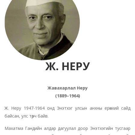
Ж. НЕРУ
Жавахарлал Неру
(1889–1964)
Ж. Неру 1947-1964 онд Энэтхэг улсын анхны ерөнхий сайд
байсан, улс төрч байв.
Махатма Гандийн алдар дагуулал доор Энэтхэгийн тусгаар