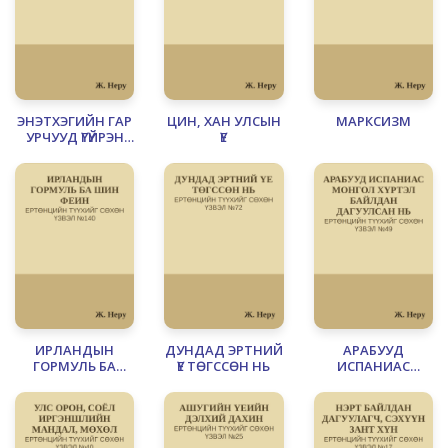
ЭНЭТХЭГИЙН ГАР
ЦИН, ХАН УЛСЫН
МАРКСИЗМ
УРЧУУД ҮГҮЙРЭН
ҮЕ
ХООСОРСОН НЬ
ИРЛАНДЫН
ДУНДАД ЭРТНИЙ
АРАБУУД
ГОРМУЛЬ БА
ҮЕ ТӨГССӨН НЬ
ИСПАНИАС
ШИН ФЕИН
МОНГОЛ ХҮРТЭЛ
БАЙЛДАН
ДАГУУЛСАН НЬ