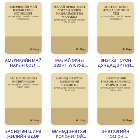
ЭХЭЛСЭН НЬ
ТӨГСГӨЛ
АМЕРИКИЙН МАЙ
МАЛАЙ ОРНЫ
ЭНЭТХЭГ ОРОН
НАРЫН СОЁЛ
ЭЗЭНТ УЛСУУД
ДУНДАД ЭРТНИЙ
ИРГЭНШИЛ
БОЛОХ
ҮЕД
МАДЖАПАХИТ БА
МАЛАККА
БАС НЭГЭН ШИНЭ
ӨМНӨД ЭНЭТХЭГ
ЭНЭТХЭГИЙН
ЖИЛИЙН ӨДӨР
КОЛОНИТОЙ
ТОСГОН,