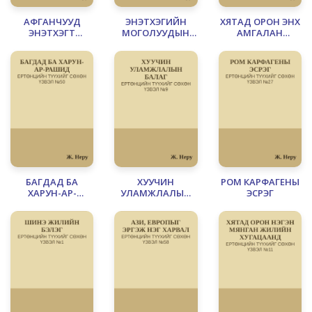
АФГАНЧУУД
ЭНЭТХЭГИЙН
ХЯТАД ОРОН ЭНХ
ЭНЭТХЭГТ
МОГОЛУУДЫН
АМГАЛАН
ДОВТЛОВ
ЭЗЭНТ ГҮРЭН
ЦЭЦЭГЛЭН
УНАЖ МӨХСӨН
ХӨГЖИЖ БАЙСАН
НЬ
ҮЕ
БАГДАД БА
ХУУЧИН
РОМ КАРФАГЕНЫ
ХАРУН-АР-
УЛАМЖЛАЛЫН
ЭСРЭГ
РАШИД
БАЛАГ