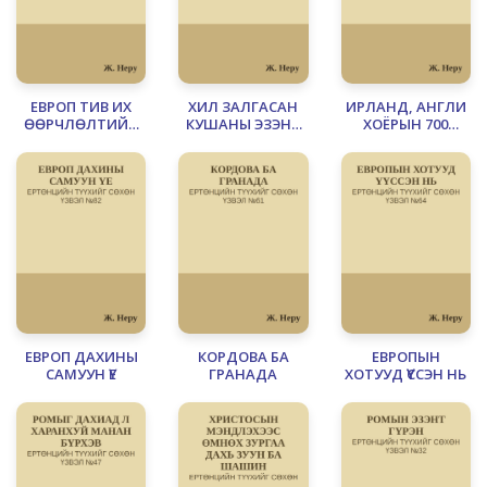
ЕВРОП ТИВ ИХ
ХИЛ ЗАЛГАСАН
ИРЛАНД, АНГЛИ
ӨӨРЧЛӨЛТИЙН
КУШАНЫ ЭЗЭНТ
ХОЁРЫН 700
ӨМНӨ
УЛС
ЖИЛИЙН ДАЙН
ЕВРОП ДАХИНЫ
КОРДОВА БА
ЕВРОПЫН
САМУУН ҮЕ
ГРАНАДА
ХОТУУД ҮҮССЭН НЬ