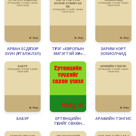
АРВАН ЕСДҮГЭЭР
ТҮРЭГ «ЕВРОПЫН
ЗАРИМ НЭРТ
ЗУУН (ҮРГЭЛЖЛЭЛ)
ЭМГЭГТЭЙ ХҮН»
ЗОХИОЛЧИД
БОЛОН
ХУВИРСАН НЬ
БАБУР
ЕРТӨНЦИЙН
АРАВИЙН ТЭНГИС
ТҮҮХИЙГ СӨХӨН
ҮЗВЭЛ