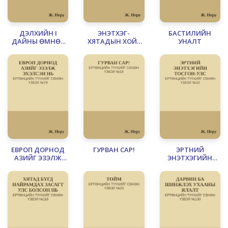
ДЭЛХИЙН I
ЭНЭТХЭГ-
БАСТИЛИЙН
ДАЙНЫ ӨМНӨХ
ХЯТАДЫН ХОЙГ
УНАЛТ
ЗУУН ЖИЛ
БА ДОРНОД-
ЭНЭТХЭГ
ЕВРОП ДОРНОД
ГУРВАН САР!
ЭРТНИЙ
АЗИЙГ ЭЗЭЛЖ
ЭНЭТХЭГИЙН
ЭХЭЛСЭН НЬ
ТОСГОН-УЛС