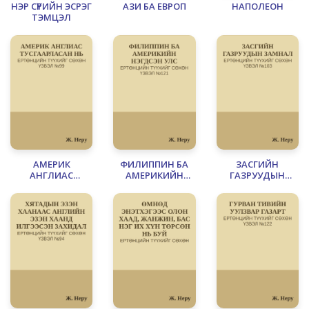
НЭР СҮРИЙН ЭСРЭГ
АЗИ БА ЕВРОП
НАПОЛЕОН
ТЭМЦЭЛ
АМЕРИК
ФИЛИППИН БА
ЗАСГИЙН
АНГЛИАС
АМЕРИКИЙН
ГАЗРУУДЫН
ТУСГААРЛАСАН
НЭГДСЭН УЛС
ЗАМНАЛ
НЬ