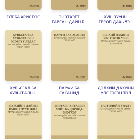
ЕСҮС БА ХРИСТОС
ЭНЭТХЭГТ
XVIII ЗУУНЫ
ГАРСАН ДАЙН БА
ЕВРОП ДАХЬ ҮЗЭЛ
БОСЛОГУУД
САНААНЫ
ТЭМЦЭЛ
ХУВЬСГАЛ БА
ПАРФИ БА
ДЭЛХИЙ ДАХИНЫ
ХУВЬСГАЛЫН
САСАНИД
УЛС ГЭСЭН ҮЗЭЛ
ЭСЭРГҮҮ ЯВДАЛ