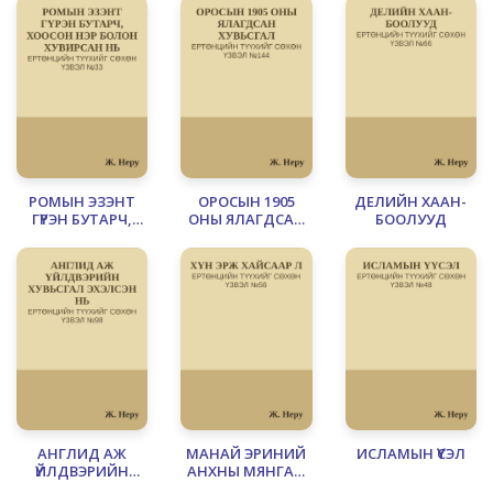
РОМЫН ЭЗЭНТ
ОРОСЫН 1905
ДЕЛИЙН ХААН-
ГҮРЭН БУТАРЧ,
ОНЫ ЯЛАГДСАН
БООЛУУД
ХООСОН НЭР
ХУВЬСГАЛ
БОЛОН
ХУВИРСАН НЬ
АНГЛИД АЖ
МАНАЙ ЭРИНИЙ
ИСЛАМЫН ҮҮСЭЛ
ҮЙЛДВЭРИЙН
АНХНЫ МЯНГАН
ХУВЬСГАЛ
ЖИЛИЙН