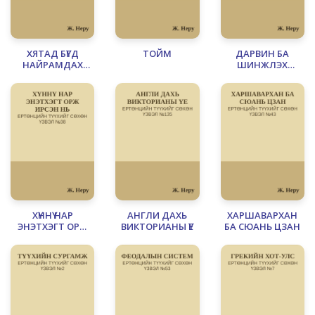
ХЯТАД БҮГД
ТОЙМ
ДАРВИН БА
НАЙРАМДАХ
ШИНЖЛЭХ
ЗАСАГТ УЛС
УХААНЫ ЯЛАЛТ
БОЛСОН НЬ
ХҮННҮ НАР
АНГЛИ ДАХЬ
ХАРШАВАРХАН
ЭНЭТХЭГТ ОРЖ
ВИКТОРИАНЫ ҮЕ
БА СЮАНЬ ЦЗАН
ИРСЭН НЬ