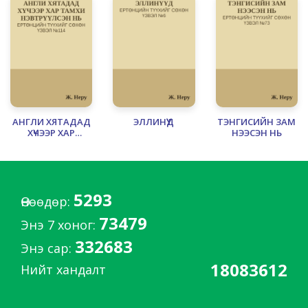
АНГЛИ ХЯТАДАД
ЭЛЛИНҮҮД
ТЭНГИСИЙН ЗАМ
ХҮЧЭЭР ХАР
НЭЭСЭН НЬ
ТАМХИ
НЭВТРҮҮЛСЭН НЬ
АРДЧИЛЛЫН АМЖИЛТ
Жавахарлал Неру
5293
(1889–1964)
Өнөөдөр:
73479
Ж. Неру 1947-1964 онд Энэтхэг улсын анхны
Энэ 7 хоног:
ерөнхий сайд байсан, улс төрч байв.
332683
Энэ сар:
Махатма Гандийн алдар дагуулал доор
18083612
Нийт хандалт
Энэтхэгийн тусгаар тогтнолын төлөө хөдөлгөөнийг
амжилттай удирдсан, Энэтхэгийг "тусгаар
тогтносон, социалист, шашингүй,