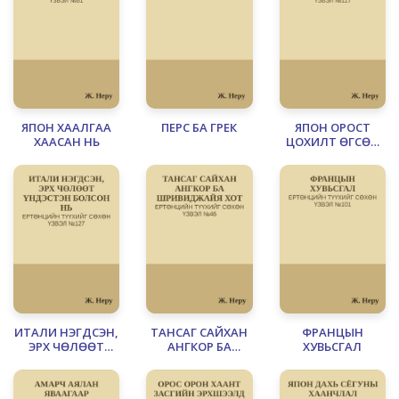
ЯПОН ХААЛГАА
ПЕРС БА ГРЕК
ЯПОН ОРОСТ
ХААСАН НЬ
ЦОХИЛТ ӨГСӨН
НЬ
ИТАЛИ НЭГДСЭН,
ТАНСАГ САЙХАН
ФРАНЦЫН
ЭРХ ЧӨЛӨӨТ
АНГКОР БА
ХУВЬСГАЛ
ҮНДЭСТЭН
ШРИВИДЖАЙЯ
БОЛСОН НЬ
ХОТ