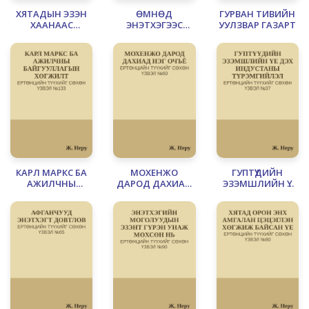
ХЯТАДЫН ЭЗЭН
ӨМНӨД
ГУРВАН ТИВИЙН
ХААНААС
ЭНЭТХЭГЭЭС
УУЛЗВАР ГАЗАРТ
АНГЛИЙН ЭЗЭН
ОЛОН ХААД,
ХААНД ИЛГЭЭСЭН
ЖАНЖИН, БАС
ЗАХИДАЛ
НЭГ ИХ ХҮН
ТӨРСӨН НЬ БУЙ
КАРЛ МАРКС БА
МОХЕНЖО
ГУПТҮҮДИЙН
АЖИЛЧНЫ
ДАРОД ДАХИАД
ЭЗЭМШЛИЙН ҮЕ
БАЙГУУЛЛАГЫН
НЭГ ОЧЪЁ
ДЭХ ИНДУСТАНЫ
ХӨГЖИЛТ
ТҮРЭМГИЙЛЭЛ