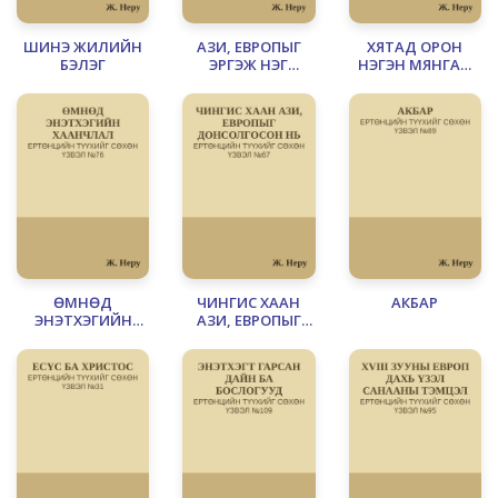
ШИНЭ ЖИЛИЙН
АЗИ, ЕВРОПЫГ
ХЯТАД ОРОН
БЭЛЭГ
ЭРГЭЖ НЭГ
НЭГЭН МЯНГАН
ХАРВАЛ
ЖИЛИЙН
ХУГАЦААНД
ӨМНӨД
ЧИНГИС ХААН
АКБАР
ЭНЭТХЭГИЙН
АЗИ, ЕВРОПЫГ
ХААНЧЛАЛ
ДОНСОЛГОСОН
НЬ