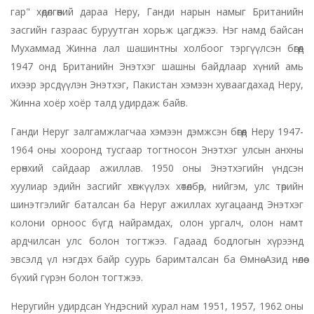
гар" хөдөлгөөний дараа Неру, Ганди нарын намыг Британийн
засгийн газраас буруутган хорьж цагджээ. Нэг намд байсан
Мухаммад Жинна лал шашинтны холбоог тэргүүлсэн бөгөөд
1947 онд Британийн Энэтхэг шашны байдлаар хүний амь
ихээр эрсдүүлэн Энэтхэг, Пакистан хэмээн хуваагдахад Неру,
Жинна хоёр хоёр талд удирдаж байв.
Ганди Неруг залгамжлагчаа хэмээн дэмжсэн бөгөөд Неру 1947-
1964 оны хооронд тусгаар тогтносон Энэтхэг улсын анхны
ерөнхий сайдаар ажиллав. 1950 оны Энэтхэгийн үндсэн
хуулиар эдийн засгийг хөгжүүлэх хөтөлбөр, нийгэм, улс төрийн
шинэтгэлийг баталсан ба Неруг ажиллах хугацаанд Энэтхэг
колони орноос бүгд найрамдах, олон ургалч, олон намт
ардчилсан улс болон тогтжээ. Гадаад бодлогын хүрээнд
эвсэлд үл нэгдэх байр суурь баримталсан ба Өмнө Азид нөлөө
бүхий гүрэн болон тогтжээ.
Неругийн удирдсан Үндэсний хурал нам 1951, 1957, 1962 оны