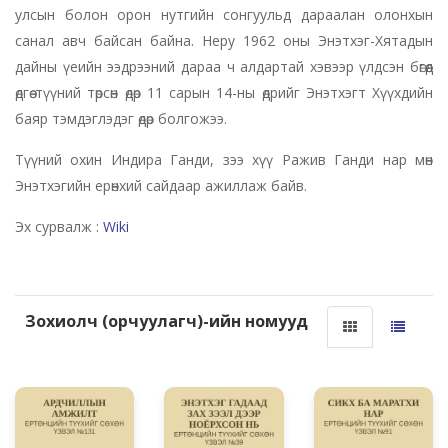
улсын болон орон нутгийн сонгуульд дараалан олонхын
санал авч байсан байна. Неру 1962 оны Энэтхэг-Хятадын
дайны үеийн ээдрээний дараа ч алдартай хэвээр үлдсэн бөгөөд
өдгөө түүний төрсөн өдөр 11 сарын 14-ны өдрийг Энэтхэгт Хүүхдийн
баяр тэмдэглэдэг өдөр болгожээ.
Түүний охин Индира Ганди, зээ хүү Ражив Ганди нар мөн
Энэтхэгийн ерөнхий сайдаар ажиллаж байв.
Эх сурвалж :
Wiki
Зохиолч (орчуулагч)-ийн номууд