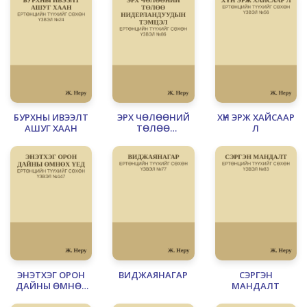
БУРХНЫ ИВЭЭЛТ
ЭРХ ЧӨЛӨӨНИЙ
ХҮН ЭРЖ ХАЙСААР
АШУГ ХААН
ТӨЛӨӨ
Л
НИДЕРЛАНДУУДЫН
ТЭМЦЭЛ
ЭНЭТХЭГ ОРОН
ВИДЖАЯНАГАР
СЭРГЭН
ДАЙНЫ ӨМНӨХ
МАНДАЛТ
ҮЕД