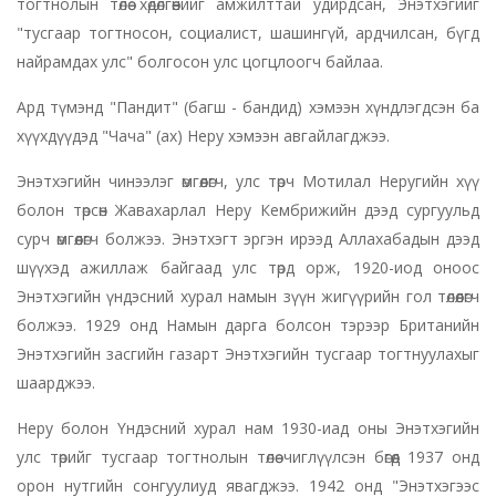
тогтнолын төлөө хөдөлгөөнийг амжилттай удирдсан, Энэтхэгийг
"тусгаар тогтносон, социалист, шашингүй, ардчилсан, бүгд
найрамдах улс" болгосон улс цогцлоогч байлаа.
Ард түмэнд "Пандит" (багш - бандид) хэмээн хүндлэгдсэн ба
хүүхдүүдэд "Чача" (ах) Неру хэмээн авгайлагджээ.
Энэтхэгийн чинээлэг өмгөөлөгч, улс төрч Мотилал Неругийн хүү
болон төрсөн Жавахарлал Неру Кембрижийн дээд сургуульд
сурч өмгөөлөгч болжээ. Энэтхэгт эргэн ирээд Аллахабадын дээд
шүүхэд ажиллаж байгаад улс төрд орж, 1920-иод оноос
Энэтхэгийн үндэсний хурал намын зүүн жигүүрийн гол төлөөлөгч
болжээ. 1929 онд Намын дарга болсон тэрээр Британийн
Энэтхэгийн засгийн газарт Энэтхэгийн тусгаар тогтнуулахыг
шаарджээ.
Неру болон Үндэсний хурал нам 1930-иад оны Энэтхэгийн
улс төрийг тусгаар тогтнолын төлөө чиглүүлсэн бөгөөд 1937 онд
орон нутгийн сонгуулиуд явагджээ. 1942 онд "Энэтхэгээс