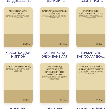
ҮЗЭГДЭХ ЭЗЭНТ
ДЭЛХИЙГ
ЭЗЭНТ ГҮРЭН
ГҮРЭН
НОЁРХСОН НЬ
ЗАДРАН УНАСАН
НЬ
ЧОСОН БА ДАЙ
БАЯЛАГ ХЭНД
ГЕРМАН УЛС
НИППОН
ОЧИЖ БАЙВ АА?
БАЙГУУЛАГДСАН
НЬ
ИНКИЛАБ
АНГЛИЧУУД
ТАН УЛСЫН ҮЕИЙН