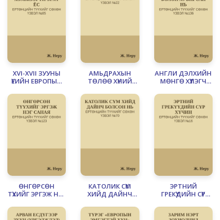
ТУХАЙ
XVI-XVII ЗУУНЫ
АМЬДРАХЫН
АНГЛИ ДЭЛХИЙН
ҮЕИЙН ЕВРОПЫН
ТӨЛӨӨ ХҮНИЙ
МӨНГӨ ХҮҮЛЭГЧ
ХЭМЖЭЭГҮЙ ЭРХТ
ТЭМЦЭЛ
БОЛОН
ЁС
ХУВИРСАН НЬ
ӨНГӨРСӨН
КАТОЛИК СҮМ
ЭРТНИЙ
ТҮҮХИЙГ ЭРГЭЖ НЭГ
ХИЙД ДАЙНЧ
ГРЕКҮҮДИЙН СҮР
САНАЯ
БОЛСОН НЬ
ХҮЧИН