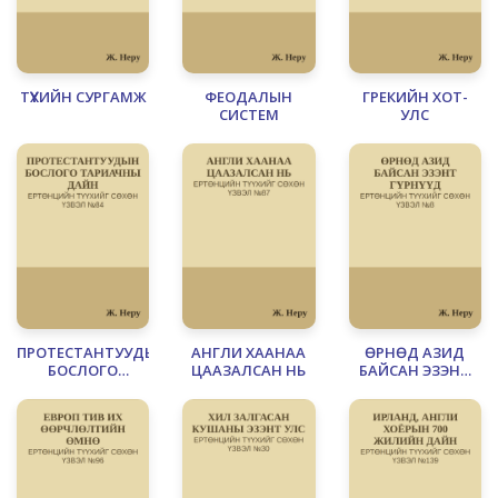
ТҮҮХИЙН СУРГАМЖ
ФЕОДАЛЫН
ГРЕКИЙН ХОТ-
СИСТЕМ
УЛС
ПРОТЕСТАНТУУДЫН
АНГЛИ ХААНАА
ӨРНӨД АЗИД
БОСЛОГО
ЦААЗАЛСАН НЬ
БАЙСАН ЭЗЭНТ
ТАРИАЧНЫ ДАЙН
ГҮРНҮҮД