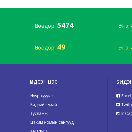
5474
Өнөөдөр:
Энэ 
49
Өнөөдөр:
Энэ 
ҮНДСЭН ЦЭС
БИДЭ
Нүүр хуудас
Face
Бидний тухай
Twitt
Тусламж
Insta
Цахим номын сангууд
ХАНДИВ