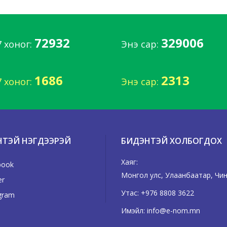
72932
329006
7 хоног:
Энэ сар:
1686
2313
7 хоног:
Энэ сар:
НТЭЙ НЭГДЭЭРЭЙ
БИДЭНТЭЙ ХОЛБОГДОХ
Хаяг:
book
Монгол улс, Улаанбаатар, Чинг
er
Утас:
+976 8808 3622
gram
Имэйл:
info@e-nom.mn