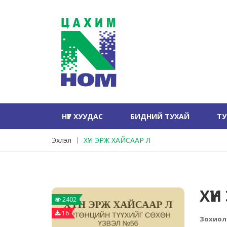
НҮҮР ХУУДАС
БИДНИЙ ТУХАЙ
Т
Эхлэл
ХҮН ЭРЖ ХАЙСААР Л
ХҮН
2402
16
Зохиол