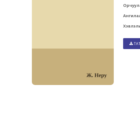
Орчуул
Ангила
Хэвлэли
ТА