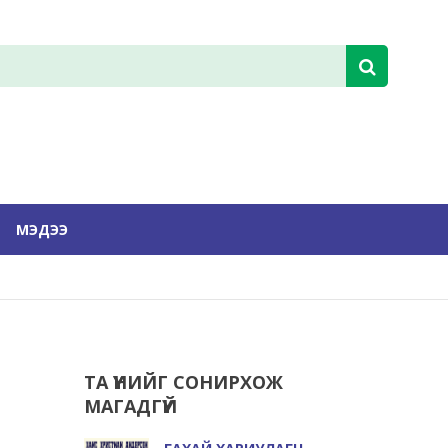
МЭДЭЭ
ТА ҮҮНИЙГ СОНИРХОЖ
МАГАДГҮЙ