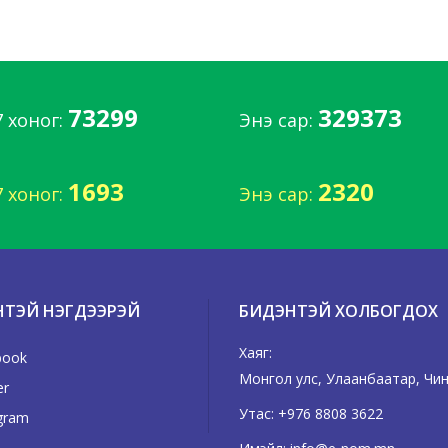
73299
329373
7 хоног:
Энэ сар:
1693
2320
7 хоног:
Энэ сар:
НТЭЙ НЭГДЭЭРЭЙ
БИДЭНТЭЙ ХОЛБОГДОХ
Хаяг:
book
Монгол улс, Улаанбаатар, Чингэ
er
Утас:
+976 8808 3622
gram