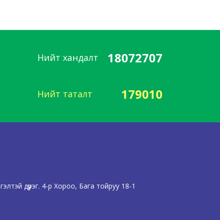
18072707
Нийт хандалт
179010
Нийт таталт
лтэй дүүрэг. 4-р Хороо, Бага тойруу 18-1