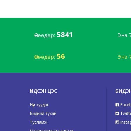
5841
Өнөөдөр:
Энэ 
56
Өнөөдөр:
Энэ 
ҮНДСЭН ЦЭС
БИДЭ
Нүүр хуудас
Face
Бидний тухай
Twitt
Тусламж
Insta
Цахим номын сангууд