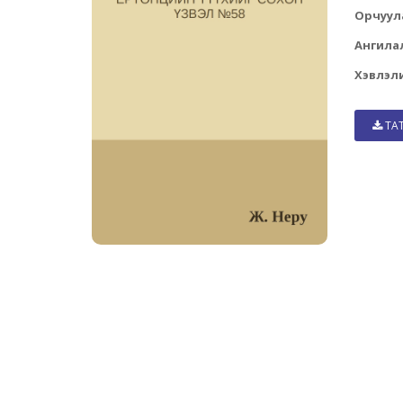
Орчуул
Ангила
Хэвлэли
ТА