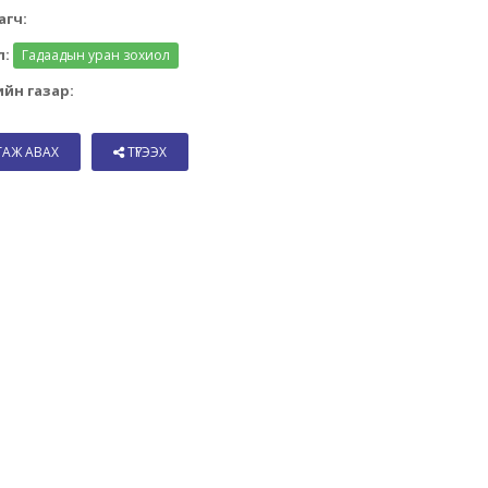
агч:
л:
Гадаадын уран зохиол
йн газар:
ТАЖ АВАХ
ТҮГЭЭХ