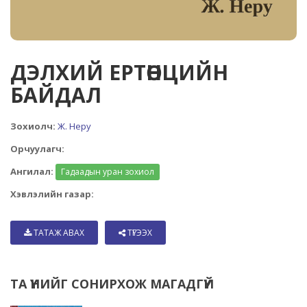
ДЭЛХИЙ ЕРТӨНЦИЙН
БАЙДАЛ
Зохиолч:
Ж. Неру
Орчуулагч:
Ангилал:
Гадаадын уран зохиол
Хэвлэлийн газар:
ТАТАЖ АВАХ
ТҮГЭЭХ
ТА ҮҮНИЙГ СОНИРХОЖ МАГАДГҮЙ