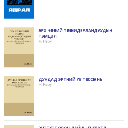
ЭРХ ЧӨЛӨӨНИЙ ТӨЛӨӨ НИДЕРЛАНДУУДЫН
ТЭМЦЭЛ
Ж. Неру
ДУНДАД ЭРТНИЙ ҮЕ ТӨГССӨН НЬ
Ж. Неру
ЭНЭТХЭГ ОРОН ДАЙНЫ ӨМНӨХ ҮЕД