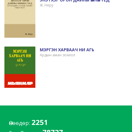
Ж. Неру
МЭРГЭН ХАРВААЧ НИ АГЬ
Ардын аман зохиол
2251
Өнөөдөр: