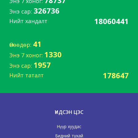
78737
Энэ 7 хоног:
326736
Энэ сар:
18060441
Нийт хандалт
41
Өнөөдөр:
1330
Энэ 7 хоног:
1957
Энэ сар:
178647
Нийт таталт
ҮНДСЭН ЦЭС
Нүүр хуудас
Бидний тухай