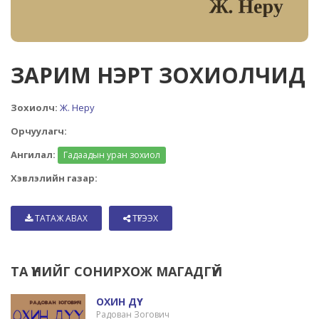
ЗАРИМ НЭРТ ЗОХИОЛЧИД
Зохиолч:
Ж. Неру
Орчуулагч:
Ангилал:
Гадаадын уран зохиол
Хэвлэлийн газар:
ТАТАЖ АВАХ
ТҮГЭЭХ
ТА ҮҮНИЙГ СОНИРХОЖ МАГАДГҮЙ
ОХИН ДҮҮ
Радован Зогович