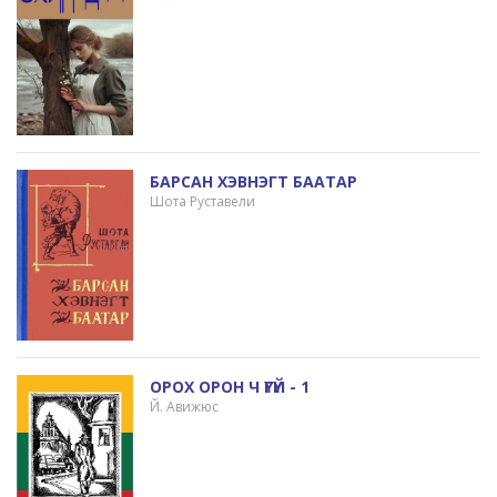
БАРСАН ХЭВНЭГТ БААТАР
Шота Руставели
ОРОХ ОРОН Ч ҮГҮЙ - 1
Й. Авижюс