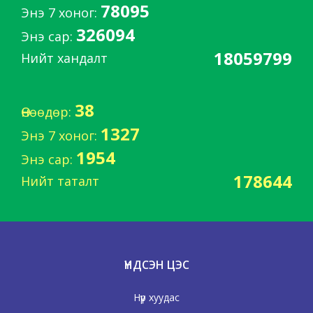
78095
Энэ 7 хоног:
326094
Энэ сар:
18059799
Нийт хандалт
38
Өнөөдөр:
1327
Энэ 7 хоног:
1954
Энэ сар:
178644
Нийт таталт
ҮНДСЭН ЦЭС
Нүүр хуудас