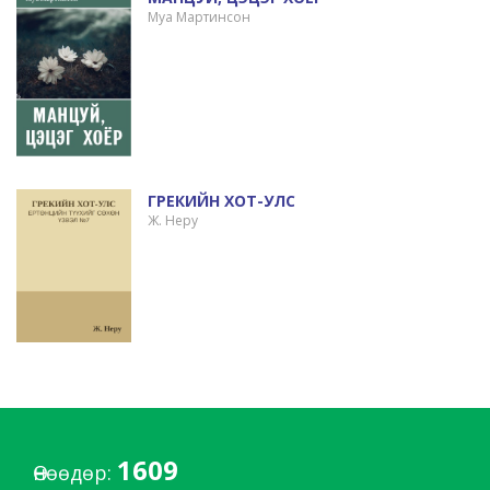
Муа Мартинсон
ГРЕКИЙН ХОТ-УЛС
Ж. Неру
1609
Өнөөдөр: