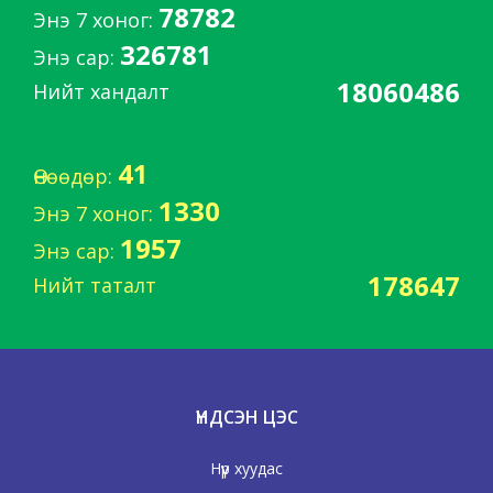
78782
Энэ 7 хоног:
326781
Энэ сар:
18060486
Нийт хандалт
41
Өнөөдөр:
1330
Энэ 7 хоног:
1957
Энэ сар:
178647
Нийт таталт
ҮНДСЭН ЦЭС
Нүүр хуудас