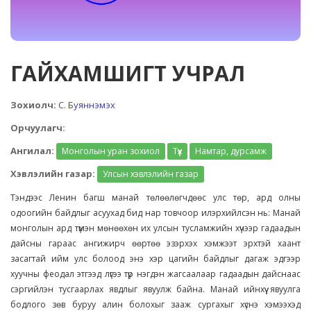
ГАЙХАМШИГТ УЧРАЛ
Зохиолч:
С. Буяннэмэх
Орчуулагч:
Ангилал:
Монголын уран зохиол
Түүх
Намтар, дурсамж
Хэвлэлийн газар:
Улсын хэвлэлийн газар
Тэндээс Ленин багш манай төлөөлөгчдөөс улс төр, ард олны
одоогийн байдлыг асуухад бид нар товчоор илэрхийлсэн нь: Манай
монголын ард түмэн мөнөөхөн их улсын тусламжийн хүчээр гадаадын
дайсны гараас ангижирч өөртөө эзэрхэх хэмжээт эрхтэй хаант
засагтай ийм улс болоод энэ хэр цагийн байдлыг дагаж эдгээр
хуучны феодал этгээд лүгээ түр нэгдэн жагсаалаар гадаадын дайснаас
сэргийлэн тусгаарлах явдлыг явуулж байна. Манай ийнхүү явуулга
бодлого зөв буруу алин болохыг зааж сургахыг хүснэ хэмээхэд