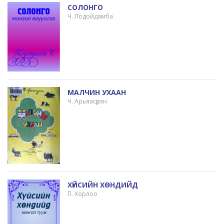
СОЛОНГО
Ч. Лодойдамба
МАЛЧИН УХААН
Ч. Арьяасүрэн
ХҮЙСИЙН ХӨНДИЙД
П. Хорлоо