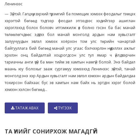
Ленинээс
— Зүйтэй. Гагцхүү эзэрхий түрэмгий ба помещик хэмээх феодалыг тэмцэх
хэрэгтэй бөгөөд тэдгээр феодал этгээдээс хэдийгээр ашиглан
хэрэглэхэд болох боловч итгэмжилж үл болно гэсэн ба бас манай
төлөөлөгчдөөс эдүгээ бол манай монголд ардын нам хувьсгалт
залуучуудын эвлэл хэмээх хоёрхон том улс төрийн чанартай
байгууллага бий бөгөөд манай улс угаас бэлчээрлэн нүүдэллэх ажлыг
эрхлэн онц байдалтай хоцрогдсон улс тул ямар ч үйлдвэрчин
тариачны анги үгүй ба мөн тийм эв хамтын намгүй болой. Энэ байдал
маань юу болохыг зааж сургамуу хэмээхэд Ленинээс зүйтэй, танай
монголд энэ хэр Ардын хувьсгалт нам эвлэл хэмээн ардын байдалдаа
тохирсон байхаас бус эв хамтын нам байх нь эртдэх хэрэг болой
хэмээн хэлсэн бөгөөд...
ТАТАЖ АВАХ
ТҮГЭЭХ
ТА ҮҮНИЙГ СОНИРХОЖ МАГАДГҮЙ