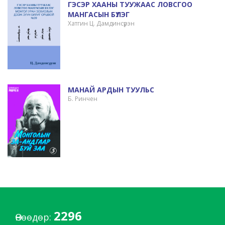
ГЭСЭР ХААНЫ ТУУЖААС ЛОВСГОО
МАНГАСЫН БҮЛЭГ
Хатгин Ц. Дамдинсүрэн
МАНАЙ АРДЫН ТУУЛЬС
Б. Ринчен
2296
Өнөөдөр: