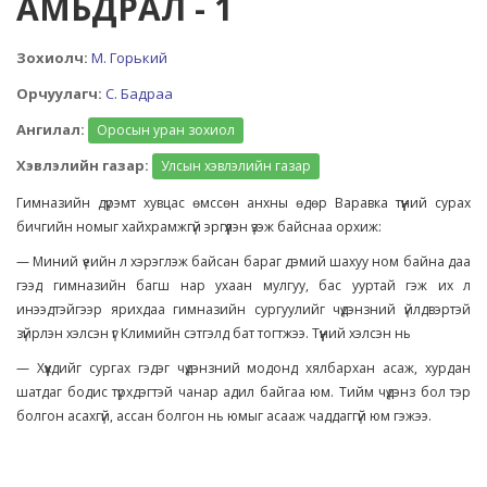
АМЬДРАЛ - 1
Зохиолч:
М. Горький
Орчуулагч:
С. Бадраа
Ангилал:
Оросын уран зохиол
Хэвлэлийн газар:
Улсын хэвлэлийн газар
Гимназийн дүрэмт хувцас өмссөн анхны өдөр Варавка түүний сурах
бичгийн номыг хайхрамжгүй эргүүлэн үзэж байснаа орхиж:
— Миний үеийн л хэрэглэж байсан бараг дэмий шахуу ном байна даа
гээд гимназийн багш нар ухаан мулгуу, бас ууртай гэж их л
инээдтэйгээр ярихдаа гимназийн сургуулийг чүдэнзний үйлдвэртэй
зүйрлэн хэлсэн үг Климийн сэтгэлд бат тогтжээ. Түүний хэлсэн нь
— Хүүхдийг сургах гэдэг чүдэнзний модонд хялбархан асаж, хурдан
шатдаг бодис түрхдэгтэй чанар адил байгаа юм. Тийм чүдэнз бол тэр
болгон асахгүй, ассан болгон нь юмыг асааж чаддаггүй юм гэжээ.