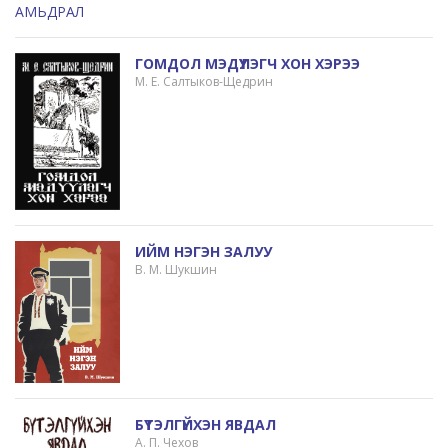
ГОМДОЛ МЭДҮҮЛЭГЧ ХОН ХЭРЭЭ
М. Е. Салтыков-Щедрин
ИЙМ НЭГЭН ЗАЛУУ
В. М. Шукшин
БҮТЭЛГҮЙХЭН ЯВДАЛ
А. П. Чехов