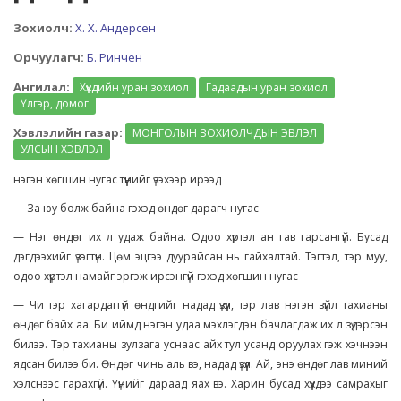
Зохиолч:
Х. Х. Андерсен
Орчуулагч:
Б. Ринчен
Ангилал:
Хүүхдийн уран зохиол
Гадаадын уран зохиол
Үлгэр, домог
Хэвлэлийн газар:
МОНГОЛЫН ЗОХИОЛЧДЫН ЭВЛЭЛ
УЛСЫН ХЭВЛЭЛ
нэгэн хөгшин нугас түүнийг үзэхээр ирээд
— За юу болж байна гэхэд өндөг дарагч нугас
— Нэг өндөг их л удаж байна. Одоо хүртэл ан гав гарсангүй. Бусад
дэгдээхийг үзэгтүн. Цөм эцгээ дуурайсан нь гайхалтай. Тэгтэл, тэр муу,
одоо хүртэл намайг эргэж ирсэнгүй гэхэд хөгшин нугас
— Чи тэр хагардаггүй өндгийг надад үзүүл, тэр лав нэгэн зүйл тахианы
өндөг байх аа. Би иймд нэгэн удаа мэхлэгдэн бачлагдаж их л зүдэрсэн
билээ. Тэр тахианы зулзага уснаас айх тул усанд оруулах гэж хэчнээн
ядсан билээ би. Өндөг чинь аль вэ, надад үзүүл. Ай, энэ өндөг лав миний
хэлснээс гарахгүй. Үүнийг дараад яах вэ. Харин бусад хүүхдээ самрахыг