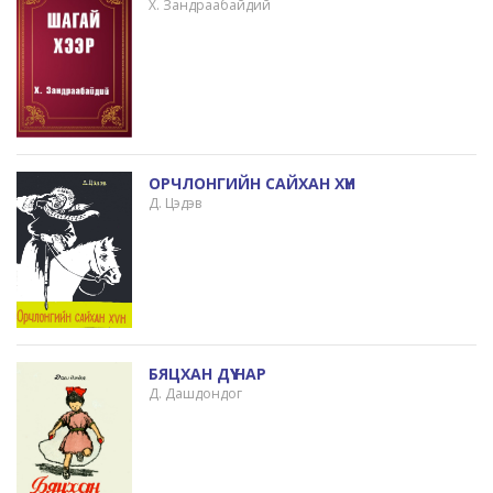
Х. Зандраабайдий
ОРЧЛОНГИЙН САЙХАН ХҮН
Д. Цэдэв
БЯЦХАН ДҮҮ НАР
Д. Дашдондог