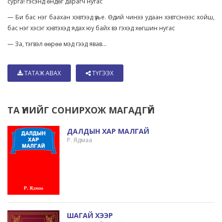
сурга! гэсэнд өндөг дарагч нугас
— Би бас нэг баахан хэвтээд үзье. Өдий чинээ удаан хэвтсэнээс хойш,
бас нэг хэсэг хэвтэхэд ядах юу байх вэ гэхэд хөгшин нугас
— За, тэгвэл өөрөө мэд гээд явав...
ТАТАЖ АВАХ
ТҮГЭЭХ
ТА ҮҮНИЙГ СОНИРХОЖ МАГАДГҮЙ
ДАЛДЫН ХАР МАЛГАЙ
Р. Ядмаа
ШАГАЙ ХЭЭР