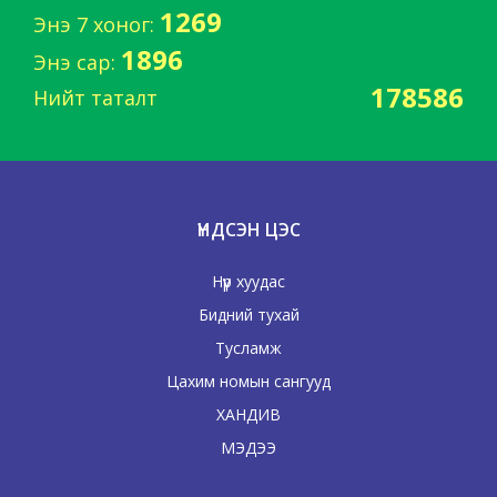
1269
Энэ 7 хоног:
1896
Энэ сар:
178586
Нийт таталт
ҮНДСЭН ЦЭС
Нүүр хуудас
Бидний тухай
Тусламж
Цахим номын сангууд
ХАНДИВ
МЭДЭЭ