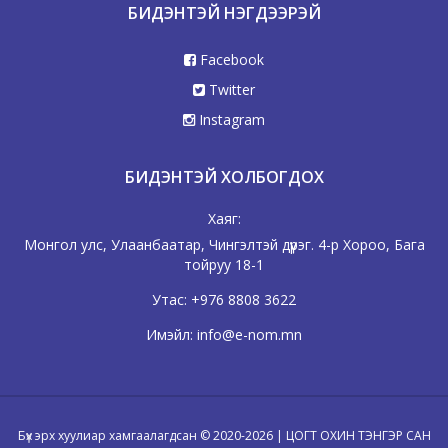
БИДЭНТЭЙ НЭГДЭЭРЭЙ
Facebook
Twitter
Instagram
БИДЭНТЭЙ ХОЛБОГДОХ
Хаяг:
Монгол улс, Улаанбаатар, Чингэлтэй дүүрэг. 4-р Хороо, Бага
тойруу 18-1
Утас:
+976 8808 3622
Имэйл:
info@e-nom.mn
Бүх эрх хуулиар хамгаалагдсан © 2020-2026 | ЦОГТ ОХИН ТЭНГЭР САН