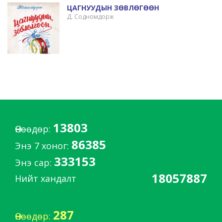
ЦАГНУУДЫН ЗӨВЛӨГӨӨН
Д. Содномдорж
13803
Өнөөдөр:
86385
Энэ 7 хоног:
333153
Энэ сар:
18057887
Нийт хандалт
287
Өнөөдөр: