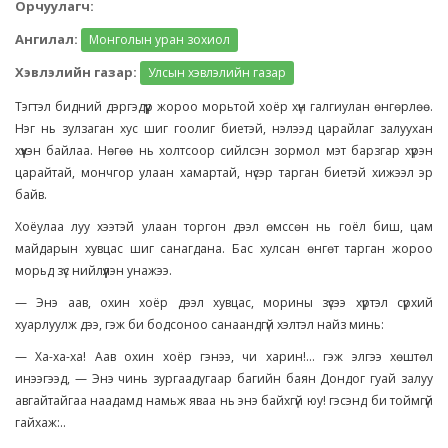
Орчуулагч:
Ангилал:
Монголын уран зохиол
Хэвлэлийн газар:
Улсын хэвлэлийн газар
Тэгтэл бидний дэргэдүүр жороо морьтой хоёр хүн галгиулан өнгөрлөө.
Нэг нь зулзаган хус шиг гоолиг биетэй, нэлээд царайлаг залуухан
хүүхэн байлаа. Нөгөө нь холтсоор сийлсэн зормол мэт барзгар хүрэн
царайтай, мончгор улаан хамартай, нүсэр тарган биетэй хижээл эр
байв.
Хоёулаа луу хээтэй улаан торгон дээл өмссөн нь гоёл биш, цам
майдарын хувцас шиг санагдана. Бас хулсан өнгөт тарган жороо
морьд зүс нийлүүлэн унажээ.
— Энэ аав, охин хоёр дээл хувцас, морины зүсээ хүртэл сүрхий
хуарлуулж дээ, гэж би бодсоноо санаандгүй хэлтэл найз минь:
— Ха-ха-ха! Аав охин хоёр гэнээ, чи харин!... гэж элгээ хөштөл
инээгээд, — Энэ чинь зургаадугаар багийн баян Дондог гуай залуу
авгайтайгаа наадамд намьж яваа нь энэ байхгүй юу! гэсэнд би тоймгүй
гайхаж:..