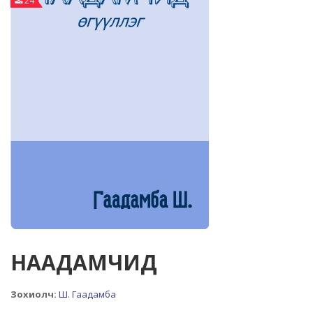
24
НААДАМЧИД
Зохиолч:
Ш. Гаадамба