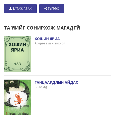
ТАТАЖ АВАХ
ТҮГЭЭХ
ТА ҮҮНИЙГ СОНИРХОЖ МАГАДГҮЙ
ХОШИН ЯРИА
Ардын аман зохиол
ГАНЦААРДЛЫН АЙДАС
Б. Жамд