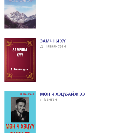
ЗАМЧНЫ ХҮҮ
Д. Наваансүрэн
МӨН Ч ХЭЦҮҮ БАЙЖ ЭЭ
Л. Ванган