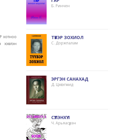
ГАР
Б. Ринчен
Р хотноо
ТҮҮВЭР ЗОХИОЛ
С. Доржпалам
 хэвлэн
ЭРГЭН САНАХАД
Д. Цэвэгмид
СҮҮЛЭНХҮҮ 1
Ч. Арьяасүрэн