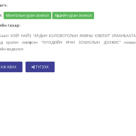
агч:
л:
Монголын уран зохиол
Хүүхдийн уран зохиол
йн газар:
Бааст ХОЁР НАЙЗ "АРДЫН БОЛОВСРОЛЫН ЯАМНЫ ХЭВЛЭЛ” УЛААНБААТА
нд эрхлэн хэвлүүлсэн "ХҮҮХДИЙН УРАН ЗОХИОЛЫН ДЭЭЖИС" номын
йн мэдээлэл:
ТАЖ АВАХ
ТҮГЭЭХ