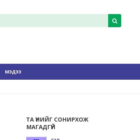
МЭДЭЭ
ТА ҮҮНИЙГ СОНИРХОЖ
МАГАДГҮЙ