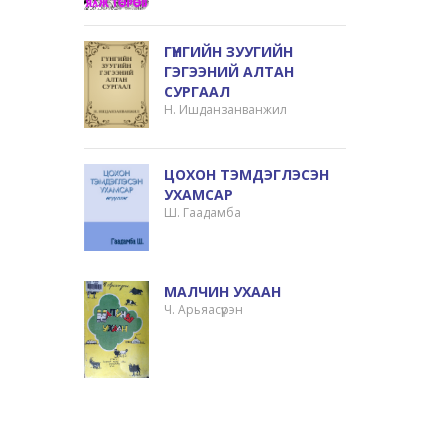
ГҮНГИЙН ЗУУГИЙН
ГЭГЭЭНИЙ АЛТАН
СУРГААЛ
Н. Ишданзанванжил
ЦОХОН ТЭМДЭГЛЭСЭН
УХАМСАР
Ш. Гаадамба
МАЛЧИН УХААН
Ч. Арьяасүрэн