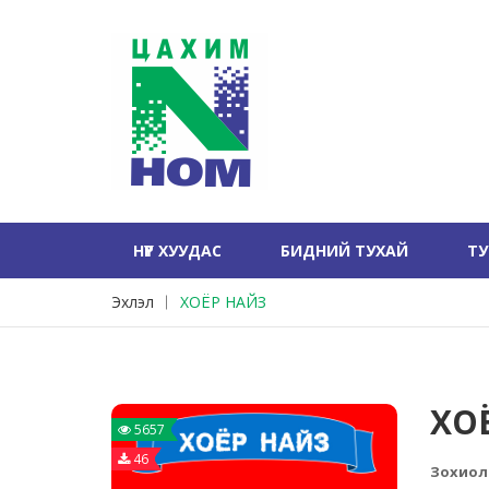
НҮҮР ХУУДАС
БИДНИЙ ТУХАЙ
Т
Эхлэл
ХОЁР НАЙЗ
ХО
5657
46
Зохиол