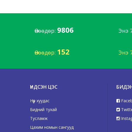
9806
Өнөөдөр:
Энэ 
152
Өнөөдөр:
Энэ 
ҮНДСЭН ЦЭС
БИДЭ
Нүүр хуудас
Face
Бидний тухай
Twitt
Тусламж
Insta
Цахим номын сангууд