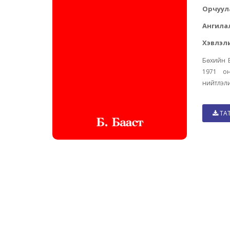
Орчуул
Ангила
Хэвлэли
Бөхийн 
1971 о
нийтлэли
ТА