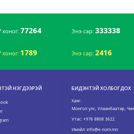
77264
333338
7 хоног:
Энэ сар:
1789
2416
7 хоног:
Энэ сар:
НТЭЙ НЭГДЭЭРЭЙ
БИДЭНТЭЙ ХОЛБОГДОХ
Хаяг:
book
Монгол улс, Улаанбаатар, Чингэ
er
Утас:
+976 8808 3622
gram
Имэйл:
info@e-nom.mn