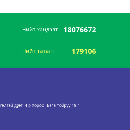
18076672
Нийт хандалт
179106
Нийт таталт
лтэй дүүрэг. 4-р Хороо, Бага тойруу 18-1