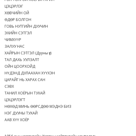
ЦЭЦЭРЛЭГ
ХӨВЧИЙН ОЙ
ӨДӨР БОЛГОН
ГОВЬ НУТГИЙН ДУУЧИН
ЭХИЙН СЭТГЭЛ
ЧИМХҮҮР
ЗАЛУУ НАС
ХАЙРЫН СЭТГЭЛ (Дууны үг)
ТАЛ ДАХЬ УУЛЗАЛТ
ОЙН ЦООРХОЙД
НҮДЭНД ДУЛААХАН ХҮҮХЭН
ЦАРАЙГ НЬ ХАРАХ САН
СЭВХ
ТАНИЛ ХОЁРЫН ТУХАЙ
ЦЭЦЭРЛЭГТ
НӨХӨД МИНЬ ӨӨРСДӨӨ МЭДНЭ БИЗ
НЭГ ДУУНЫ ТУХАЙ
ААВ ХҮҮ ХОЁР