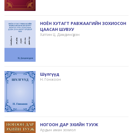
НОЁН ХУТАГТ РАВЖААГИЙН ЗОХИОСОН
ЦААСАН ШУВУУ
Хатгин Ц. Дамдинсүрэн
Шүлгүүд
Н. Гонжоон
НОГООН ДАР ЭХИЙН ТУУЖ
Ардын аман зохиол