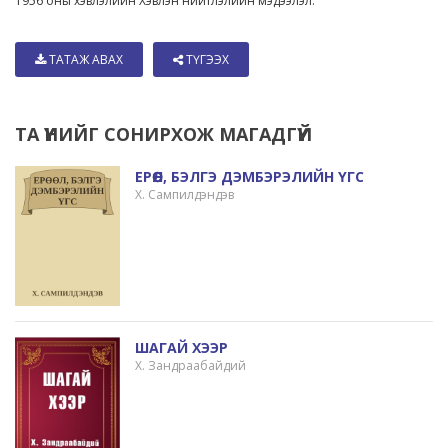
1956 оны хэвлэлийн Хэвлэн нийтлэлийн мэдээлэл:
ТАТАЖ АВАХ
ТҮГЭЭХ
ТА ҮҮНИЙГ СОНИРХОЖ МАГАДГҮЙ
ЕРӨӨЛ, БЭЛГЭ ДЭМБЭРЭЛИЙН ҮГС
Х. Сампилдэндэв
ШАГАЙ ХЭЭР
Х. Зандраабайдий