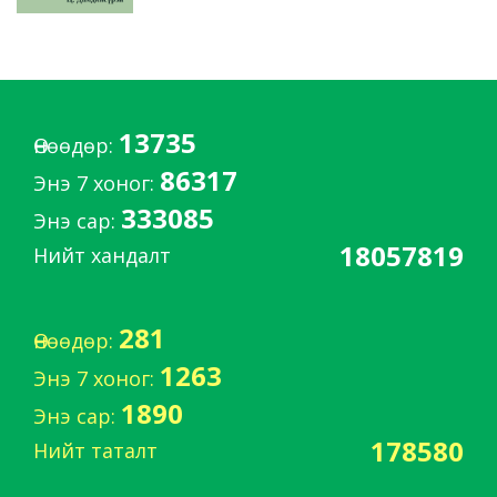
13735
Өнөөдөр:
86317
Энэ 7 хоног:
333085
Энэ сар:
18057819
Нийт хандалт
281
Өнөөдөр:
1263
Энэ 7 хоног:
1890
Энэ сар:
178580
Нийт таталт