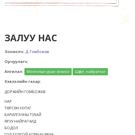
ЗАЛУУ НАС
Зохиолч:
Д. Гомбожав
Орчуулагч:
Ангилал:
Монголын уран зохиол
Шүлэг, найраглал
Хэвлэлийн газар:
ДОРЖИЙН ГОМБОЖАВ
НАР
ТӨРСӨН НУТАГ
БАРИЛГАЧНЫ ТУХАЙ
ЯРУУ НАЙРАГЧИД
БОДОЛ
ГОЛ ТОЛГОЙ ХОЁРЫН ЯРИА