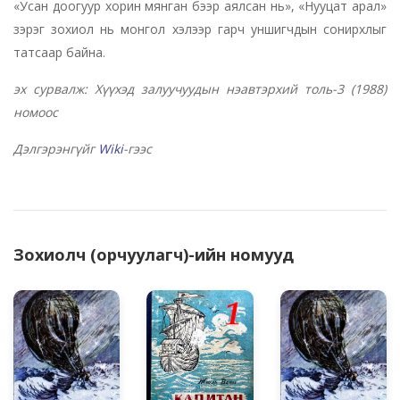
«Усан доогуур хорин мянган бээр аялсан нь», «Нууцат арал»
зэрэг зохиол нь монгол хэлээр гарч уншигчдын сонирхлыг
татсаар байна.
эх сурвалж: Хүүхэд залуучуудын нэавтэрхий толь-3 (1988)
номоос
Дэлгэрэнгүйг
Wiki
-гээс
Зохиолч (орчуулагч)-ийн номууд