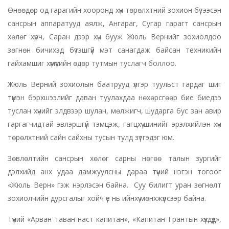
Өнөөдөр од гарагийн хооронд хүн төрөлхтний зохион бүтээсэн
сансрын аппаратууд аялж, Ангараг, Сугар гарагт сансрын
хөлөг хүрч, Саран дээр хүн бууж Жюль Вернийг зохиолдоо
зөгнөн бичихэд бүтэшгүй мэт санагдаж байсан техникийн
гайхамшиг хүмүүсийн өдөр тутмын туслагч боллоо.
Жюль Верний зохиолын баатрууд үлгэр туульст гардаг шиг
түмэн бэрхшээлийг даван туулахдаа нөхөрсгөөр бие биедээ
туслан хүнийг элдвээр шулан, мөлжигч, шударга бус зан авир
гаргагчидтай эвлэршгүй тэмцэж, гагцхүү шинийг эрэлхийлэн хүн
төрөлхтний сайн сайхны тусын тулд зүтгэдэг юм.
Зөвлөлтийн сансрын хөлөг сарны нөгөө талын зургийг
дэлхийд анх удаа дамжуулсны дараа түүний нэгэн тогоог
«Жюль Верн» гэж нэрлэсэн байна. Суу билигт уран зөгнөлт
зохиолчийн дурсгалыг хойч үе нь ийнхүү мөнхжүүлсээр байна.
Түүний «Арван таван наст капитан», «Капитан Грантын хүүхдүүд»,