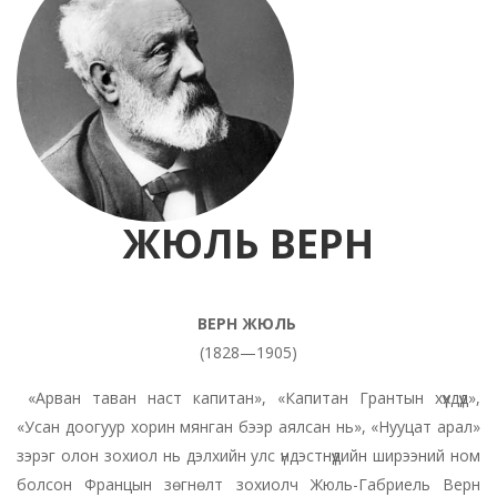
ЖЮЛЬ ВЕРН
ВЕРН ЖЮЛЬ
(1828—1905)
«Арван таван наст капитан», «Капитан Грантын хүүхдүүд»,
«Усан доогуур хорин мянган бээр аялсан нь», «Нууцат арал»
зэрэг олон зохиол нь дэлхийн улс үндэстнүүдийн ширээний ном
болсон Францын зөгнөлт зохиолч Жюль-Габриель Верн