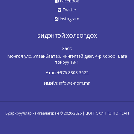
Facebook
Twitter
Instagram
БИДЭНТЭЙ ХОЛБОГДОХ
Хаяг:
Монгол улс, Улаанбаатар, Чингэлтэй дүүрэг. 4-р Хороо, Бага
тойруу 18-1
Утас:
+976 8808 3622
Имэйл:
info@e-nom.mn
Бүх эрх хуулиар хамгаалагдсан © 2020-2026 | ЦОГТ ОХИН ТЭНГЭР САН