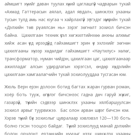
аймшигт хүчийг даван туулах хүний цаглашгүй чадварын тухай
«Ахмад Гаттерасын аялал, адал явдал», шинжлэх ухааны
тусын тулд амь нас юугаа ч хайрлахгүй зүтгэдэг хүмүүсийн тухай
«Дэлхийн төв рүү аялсан нь» зэрэг зөгнөлт зохиол бичсэн
байна. Цахилгаан техник үүсэл хөгжилтийнхөө анхны алхмыг
хийж асан үед ирээдүйд гайхамшигт эрин үе эхлэхийг зөгнөн
цахилгааны хүчээр хөдөлдөг гайхамшигт «Наутилус» хөлөг,
трансформатор, нуман чийдэн, цахилгаан цаг, цахилгаанаар
ажилладаг алсын удирдлагын хэрэгсэл, өндөр хүчдэлийн
цахилгаан хамгаалагчийн тухай зохиолууддаа тусгасан юм.
Жюль Верн ерэн долоон ботид багтах жаран гурван роман,
хоёр боть тууж, өгүүллэг бичсэнээс гадна дөч гаруй жүжиг,
газарзүй, түүхийн сэдвээр шинжлэх ухааны хялбаршуулсан
зохиол арвыг туурвижээ. Бас олон арван шүлэг бичсэн юм.
Хэрэв түүний бүх зохиолыг цувралаар хэвлэвэл 120—130 боть
болно гэсэн тооцоо байдаг. Түүний зохиолууд манай дэлхийн
болон орчлонт ертөнцийн нууцыг нээх шинжлэх ухааны