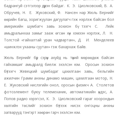
бадрангуй сэтгэлээр дүүрэн байдаг. К. Э. Циолковский, В. А.
Обручев, Н. Е. Жуковский, Ф. Нансен нар Жюль Вернийг
өөрийн багш, зоригжуулан дагуулагч гэж нэрлэж байсан бол
америкийн шумбагч завь зохион бү тээгч С. Лейк
амьдралынхаа замыг зааж өгсөн хүн хэмээн нэрлэж, Л. Н.
Толстой «гайхалтай уран чадвартан», Д. И. Менделеев
«шинжлэх ухааны суутан» гэж бахархаж байв.
Жюль Вернийг бүр сэрүүн ахуйд нь түүний мөрөөдөж байсан
гайхамшиг амьдралд биелж эхэлсэн юм. Оросын зохион
бүтээгч Жевецкий шумбадаг цахилгаан завь, бельгийн
ажилчин Грамм анхны динамо машин, цахилгаан мотор, Н.
Е. Жуковский нислэгийн онол, оросын физикч А. Столетов
фотоэлемент буюу телемеханик, автоматикийн үндэс, А.
Попов радио хэрэгсэл, К. Э. Циолковский гараг хоорондын
хөлгийн төслийг зохион бүтээж нисэх онгоцны анхны
загварууд тэнгэрт хөөрөн гарч эхэлсэн юм.