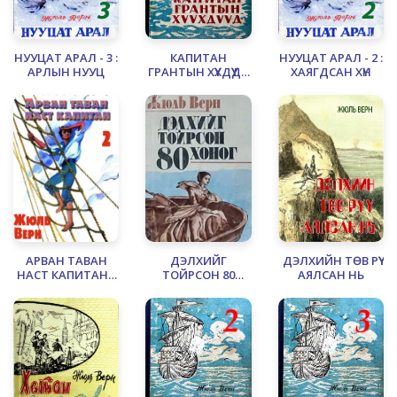
НУУЦАТ АРАЛ - 3 :
КАПИТАН
НУУЦАТ АРАЛ - 2 :
АРЛЫН НУУЦ
ГРАНТЫН ХҮҮХДҮҮД -
ХАЯГДСАН ХҮН
1
АРВАН ТАВАН
ДЭЛХИЙГ
ДЭЛХИЙН ТӨВ РҮҮ
НАСТ КАПИТАН -
ТОЙРСОН 80
АЯЛСАН НЬ
2
ХОНОГ