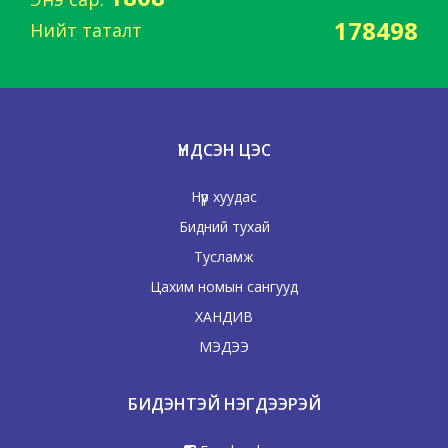
178498
Нийт таталт
ҮНДСЭН ЦЭС
Нүүр хуудас
Бидний тухай
Тусламж
Цахим номын сангууд
ХАНДИВ
МЭДЭЭ
БИДЭНТЭЙ НЭГДЭЭРЭЙ