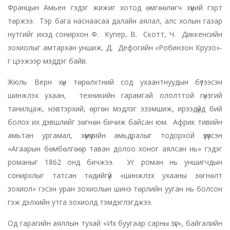
Францын Амьен гэдэг жижиг хотод өмгөөлөгч хүний гэрт
төржээ. Тэр бага наснаасаа далайн аялал, алс холын газар
нутгийг ихэд сонирхон Ф. Купер, В. Скотт, Ч. Диккенсийн
зохиолыг амтархан уншиж, Д. Дефогийн «Робинзон Крузо»-
г цээжээр мэддэг байв.
Жюль Верн хүн төрөлхтний сод ухаантнуудын бүтээсэн
шинжлэх ухаан, техникийн гарамгай ололттой гүнзгий
танилцаж, нэвтэрхий, өргөн мэдлэг эзэмшиж, ирээдүйд бий
болох их дэвшлийг зөгнөн бичиж байсан юм. Африк тивийн
амьтан ургамал, хүмүүсийн амьдралыг тодорхой үзүүлсэн
«Агаарын бөмбөлгөөр таван долоо хоног аялсан нь» гэдэг
романыг 1862 онд бичжээ. Уг роман нь уншигчдын
сонирхлыг татсан төдийгүй «шинжлэх ухааны зөгнөлт
зохиол» гэсэн уран зохиолын шинэ төрлийн ууган нь болсон
гэж дэлхийн утга зохиолд тэмдэглэгджээ.
Од гарагийн аяллын тухай «Их буугаар сарны зүг», байгалийн