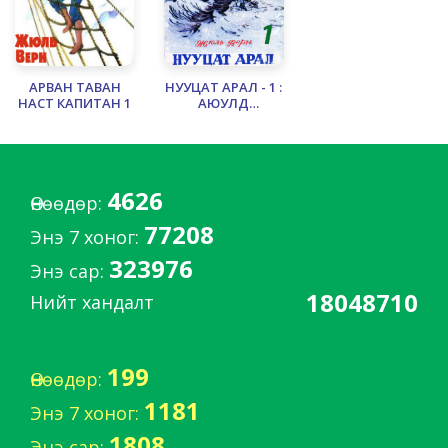
АРВАН ТАВАН
НУУЦАТ АРАЛ - 1 :
НАСТ КАПИТАН 1
АЮУЛД
УЧРАГСАД
4626
Өнөөдөр:
77208
Энэ 7 хоног:
323976
Энэ сар:
18048710
Нийт хандалт
199
Өнөөдөр:
1181
Энэ 7 хоног:
1808
Энэ сар: