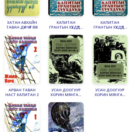
ХАТАН АВХАЙН
КАПИТАН
КАПИТАН
ТАВАН ДҮНЧҮҮР ӨВ
ГРАНТЫН ХҮҮХДҮҮД -
ГРАНТЫН ХҮҮХДҮҮД -
2
3
АРВАН ТАВАН
УСАН ДООГУУР
УСАН ДООГУУР
НАСТ КАПИТАН 2
ХОРИН МЯНГАН
ХОРИН МЯНГАН
БЭЭР АЯЛСАН НЬ -
БЭЭР АЯЛСАН НЬ -
2
1