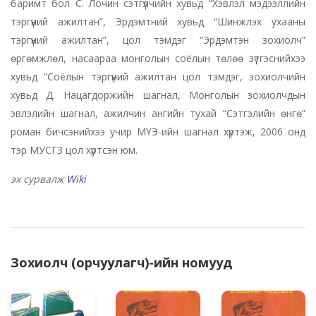
баримт бол С. Лочин сэтгүүлчийн хувьд “Хэвлэл мэдээллийн
тэргүүний ажилтан”, Эрдэмтний хувьд “Шинжлэх ухааны
тэргүүний ажилтан”, цол тэмдэг “Эрдэмтэн зохиолч”
өргөмжлөл, насаараа монголын соёлын төлөө зүтгэснийхээ
хувьд “Соёлын тэргүүний ажилтан цол тэмдэг, зохиолчийн
хувьд Д. Нацагдоржийн шагнал, Монголын зохиолчдын
эвлэлийн шагнал, ажилчин ангийн тухай “Сэтгэлийн өнгө”
роман бичсэнийхээ учир МҮЭ-ийн шагнал хүртэж, 2006 онд
тэр МУСГЗ цол хүртсэн юм.
эх сурвалж
Wiki
Зохиолч (орчуулагч)-ийн номууд