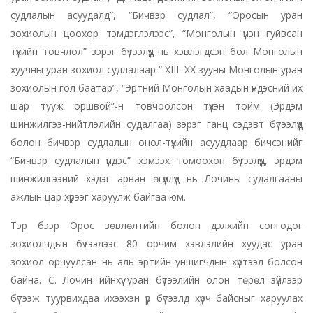
судлалын асуудалд”, “Бичвэр судлал”, “Оросын уран
зохиолын цоохор тэмдэглэлээс”, “Монголын үнэн гуйвсан
түүхийн товчлол” зэрэг бүтээлүүд нь хэвлэгдсэн бол Монголын
хуучны уран зохиол судлалаар “ ХIII–ХХ зууны Монголын уран
зохиолын гол баатар”, “Эртний Монголын хаадын үндэсний их
шар тууж оршвой”-н товчоолсон түүхэн тойм (Эрдэм
шинжилгээ-нийтлэлийн судалгаа) зэрэг ганц сэдэвт бүтээлүүд
болон бичвэр судлалын онол-түүхийн асуудлаар бичсэнийг
“Бичвэр судлалын үндэс” хэмээх томоохон бүтээлүүд, эрдэм
шинжилгээний хэдэг арван өгүүллүүд нь Лочины судалгааны
ажлын цар хүрээг харуулж байгаа юм.
Тэр бээр Орос зөвлөлтийн болон дэлхийн сонгодог
зохиолчдын бүтээлээс 80 орчим хэвлэлийн хуудас уран
зохиол орчуулсан нь аль эртийн уншигчдын хүртээл болсон
байна. С. Лочин ийнхүү уран бүтээлийн олон төрөл зүйлээр
бүтээж туурвихдаа ихээхэн үр бүтээлд хүрч байсныг харуулах