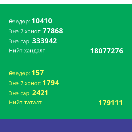
10410
Өнөөдөр:
77868
Энэ 7 хоног:
333942
Энэ сар:
18077276
Нийт хандалт
157
Өнөөдөр:
1794
Энэ 7 хоног:
2421
Энэ сар:
179111
Нийт таталт