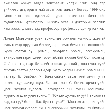
ажиллан өмнөх алдаа завхралыг илрүүлж 1981 онд тэр
үеийнхээр дэд эрдэмтний зэрэг хамгаалсан бөгөөд 1999 онд
Монголын эрт өдгөөгийн уран зохиолын бичвэрийн
судалгааны бүтээлээрээ шинжлэх ухааны докторын зэргийг
хамгаалж, улмаар дэд профессор, профессор цол хүртсэн юм.
Лочин Монголын уран зохиолын романы хөгжилд жинтэй
хувь нэмэр оруулсан бөгөөд тэр роман бичлэгт психологийн
буюу сэтгэл зүйн роман, памфлет роман, эссе-роман,
антироман зэрэг шинэ төрөл зүйлийг анхлан бий болгосон хүн.
С. Лочины эдгээр бүтээлийг хэрхэн үнэлснийг, ялангуяа түүний
“Үргэлжлэлтэй долоон өдөр буюу хоёрын өчил” романы нь
талаар Б. Баабар, Ч. Билигсайхан зэрэг нийтлэлч, утга
зохиол судлаачид шүүмж бичсэн ажээ. С. Лочин орчин үеийн
уран зохиол судлалын асуудлаар “ХХ зууны Монголын
журамлагдсан уран зохиол”, “Юндэн дурласан уу? Нансалмаа
хардсан уу? болон бас бусын тухай”, “Монголын орчин үеийн
уран зохиол судлал”, “Д. Нацагдоржийн зохиолын эх бичгийн