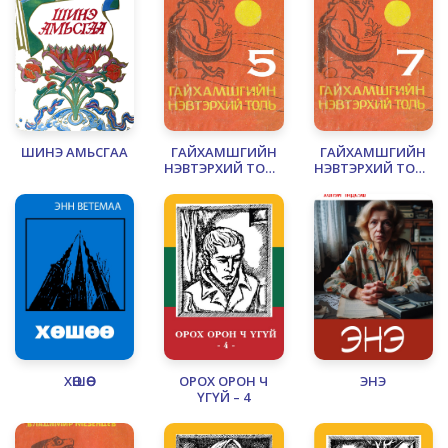
ШИНЭ АМЬСГАА
ГАЙХАМШГИЙН
ГАЙХАМШГИЙН
НЭВТЭРХИЙ ТОЛЬ
НЭВТЭРХИЙ ТОЛЬ
- 5
– 7 ОЮУН УХААНЫ
ЭРЭЛД
ХӨШӨӨ
ОРОХ ОРОН Ч
ЭНЭ
ҮГҮЙ – 4