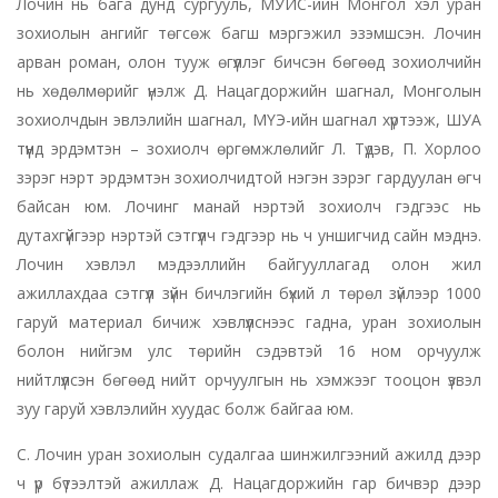
Лочин нь бага дунд сургууль, МУИС-ийн Монгол хэл уран
зохиолын ангийг төгсөж багш мэргэжил эзэмшсэн. Лочин
арван роман, олон тууж өгүүллэг бичсэн бөгөөд зохиолчийн
нь хөдөлмөрийг үнэлж Д. Нацагдоржийн шагнал, Монголын
зохиолчдын эвлэлийн шагнал, МҮЭ-ийн шагнал хүртээж, ШУА
түүнд эрдэмтэн – зохиолч өргөмжлөлийг Л. Түдэв, П. Хорлоо
зэрэг нэрт эрдэмтэн зохиолчидтой нэгэн зэрэг гардуулан өгч
байсан юм. Лочинг манай нэртэй зохиолч гэдгээс нь
дутахгүйгээр нэртэй сэтгүүлч гэдгээр нь ч уншигчид сайн мэднэ.
Лочин хэвлэл мэдээллийн байгууллагад олон жил
ажиллахдаа сэтгүүл зүйн бичлэгийн бүхий л төрөл зүйлээр 1000
гаруй материал бичиж хэвлүүлснээс гадна, уран зохиолын
болон нийгэм улс төрийн сэдэвтэй 16 ном орчуулж
нийтлүүлсэн бөгөөд нийт орчуулгын нь хэмжээг тооцон үзвэл
зуу гаруй хэвлэлийн хуудас болж байгаа юм.
С. Лочин уран зохиолын судалгаа шинжилгээний ажилд дээр
ч үр бүтээлтэй ажиллаж Д. Нацагдоржийн гар бичвэр дээр