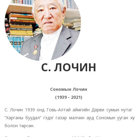
С. ЛОЧИН
Сономын Лочин
(1939 - 2021)
С. Лочин 1939 онд Говь-Алтай аймгийн Дарви сумын нутаг
“Харганы буудал” гэдэг газар малчин ард Сономын ууган хүү
болон төрсөн.