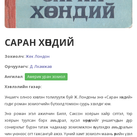
САРАН ХӨНДИЙ
Зохиолч:
Жек Лондон
Орчуулагч:
Д. Лхамжав
Ангилал:
Америк уран зохиол
Хэвлэлийн газар:
Уншигч олноо хэвлэн толилуулж буй Ж. Лондоны энэ «Саран хөндий»
гэдэг роман зохиогчийн бүтээлд томхон суурь эзэлдэг юм.
Энэ роман эгэл ажилчин Билл, Саксон хоёрын хайр сэтгэл, тэр
хоёрын туулсан бэрх амьдрал, хүсэл мөрөөдлийг уншигчдын дур
сонирхлыг бүрэн татаж чадахаар зохиомжлон өгүүлэхдээ амьдралын
чин үнэнээс огт гажсангүй ажээ. Үүний хамт зохиолч маань өөрийн үзэл