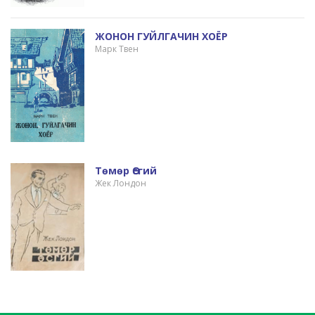
ЖОНОН ГУЙЛГАЧИН ХОЁР
Марк Твен
Төмөр Өсгий
Жек Лондон