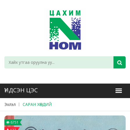
Эхлэл
САРАН ХӨНДИЙ
6751