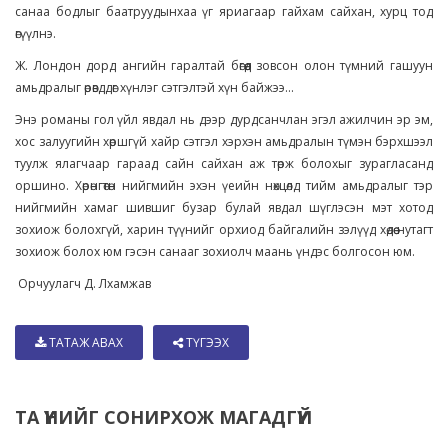
санаа бодлыг баатруудынхаа үг яриагаар гайхам сайхан, хурц тод
өгүүлнэ.
Ж. Лондон дорд ангийн гаралтай бөгөөд зовсон олон түмний гашуун
амьдралыг өрөвддөг хүнлэг сэтгэлтэй хүн байжээ...
Энэ романы гол үйл явдал нь дээр дурдсанчлан эгэл ажилчин эр эм,
хос залуугийн хөршгүй хайр сэтгэл хэрхэн амьдралын түмэн бэрхшээл
туулж ялагчаар гараад сайн сайхан аж төрж болохыг зурагласанд
оршино. Хөрөнгөтөн нийгмийн эхэн үеийн нөхцөлд тийм амьдралыг тэр
нийгмийн хамаг шившиг бузар булай явдал шүглэсэн мэт хотод
зохиож болохгүй, харин түүнийг орхиод байгалийн зэлүүд хөдөө нутагт
зохиож болох юм гэсэн санааг зохиолч маань үндэс болгосон юм.
Орчуулагч Д. Лхамжав
ТАТАЖ АВАХ
ТҮГЭЭХ
ТА ҮҮНИЙГ СОНИРХОЖ МАГАДГҮЙ