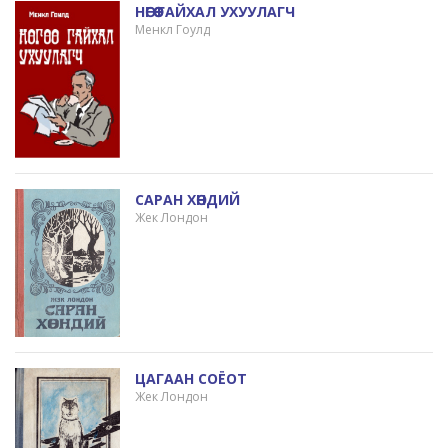
НӨГӨӨ ГАЙХАЛ УХУУЛАГЧ
Менкл Гоулд
САРАН ХӨНДИЙ
Жек Лондон
ЦАГААН СОЁОТ
Жек Лондон