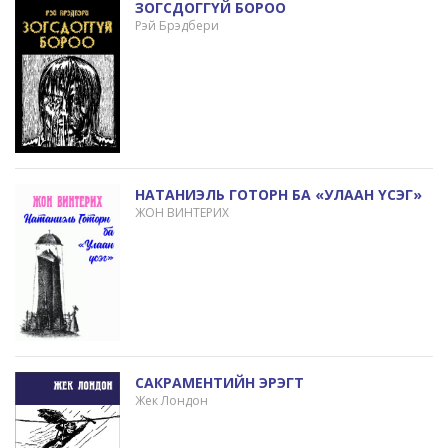
ЗОГСДОГГҮЙ БОРОО
Рэй Брэдбери
НАТАНИЭЛЬ ГОТОРН БА «УЛААН ҮСЭГ»
ЖОН ВИНТЕРИХ
САКРАМЕНТИЙН ЭРЭГТ
Жек Лондон