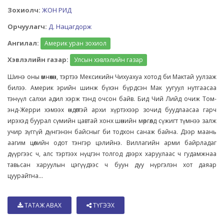
Зохиолч:
ЖОН РИД
Орчуулагч:
Д. Нацагдорж
Ангилал:
Америк уран зохиол
Хэвлэлийн газар:
Улсын хэвлэлийн газар
Шинэ оны өмнөхөн, тэртээ Мексикийн Чихуахуа хотод би Мактай уулзаж
билээ. Америк эрийн шинж бүхэн бүрдсэн Мак уугуул нутгаасаа
тэнүүл салхи адил хэрж тэнд очсон байв. Бид Чий Лийд очиж Том-
энд-Жерри хэмээх өндөгтэй архи хүртэхээр зочид буудлаасаа гарч
ирэхэд буурал сүмийн цавтай хонх шөнийн мөргөлд сүжигт түмнээ залж
учир зүггүй дүнгэнэн байсныг би тодхон санаж байна. Дээр маань
аагим цөлийн одот тэнгэр цэлийнэ. Виллагийн арми байрладаг
дүүргээс ч, алс тэртээх нүцгэн толгод дээрх харуулаас ч гудамжнаа
тавьсан харуулын цэгүүдээс ч буун дуу нүргэлэн хот даяар
цуурайтна...
ТАТАЖ АВАХ
ТҮГЭЭХ