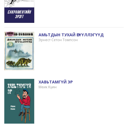
АМЬТДЫН ТУХАЙ ӨГҮҮЛЛЭГҮҮД
Эрнест Сетон Томпсон
ХАВЬТАМГҮЙ ЭР
Меик Күин