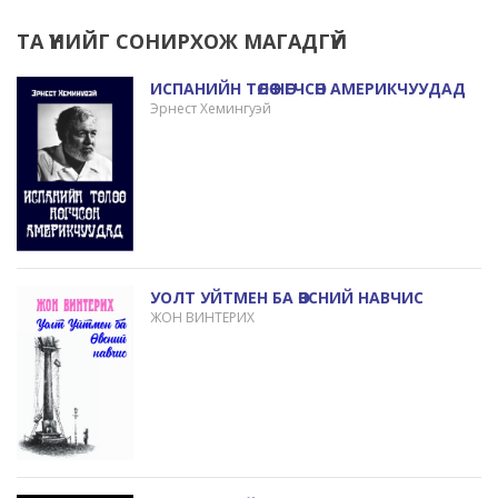
ТА ҮҮНИЙГ СОНИРХОЖ МАГАДГҮЙ
ИСПАНИЙН ТӨЛӨӨ НӨГЧСӨН АМЕРИКЧУУДАД
Эрнест Хемингуэй
УОЛТ УЙТМЕН БА ӨВСНИЙ НАВЧИС
ЖОН ВИНТЕРИХ