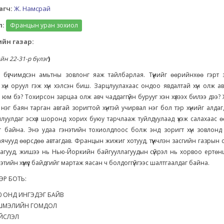
агч:
Ж. Намсрай
л:
Францын уран зохиол
йн газар:
йн 22-31-р бүлэг
)
 бүгчимдсэн амьтны зовлонг яаж тайлбарлая. Түүнийг өөрийнхөө гэрт 
хүн оруул гэж хүн хэлсэн биш. Зарцлуулахаас ондоо явдалтай хүн олж а
 юм бэ? Тохирсон зарцаа олж авч чаддаггүйн бурууг хэн хүлээх билээ дээ? 
 нэг баян тарган авгай зоригтой хүнтэй учирвал нэг бол тэр хүнийг алдаг
луулдаг эсхүл шоронд хорих буюу тарчлааж туйлдуулаад үхэж салахаас ө
г байна. Энэ удаа гэнэтийн тохиолдлоос болж энд зоригт хүн зовлонд 
ячууд өөрсдөө автагдав. Францын жижиг хотууд, түүнчлэн засгийн газрын 
агууд, жишээ нь Нью-Йоркийн байгууллагуудын сүйрэл нь хорвоо ертөнц
этийн хүмүүс байдгийг мартаж яасан ч болдоггүйгээс шалтгаалдаг байна.
ЭР БОТЬ:
1830 ОНД ИНГЭДЭГ БАЙВ
 ТҮШМЭЛИЙН ГОМДОЛ
НИЙСЛЭЛ