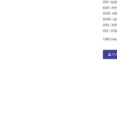
XXV : Ш
XXVI : 
XXVII :
XXVIII :
XXIX : 
XXX : А
1963 оны
ТА