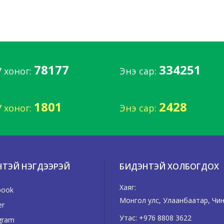
78177
334251
7 хоног:
Энэ сар:
1801
2428
7 хоног:
Энэ сар:
НТЭЙ НЭГДЭЭРЭЙ
БИДЭНТЭЙ ХОЛБОГДОХ
Хаяг:
book
Монгол улс, Улаанбаатар, Чингэ
er
Утас:
+976 8808 3622
gram