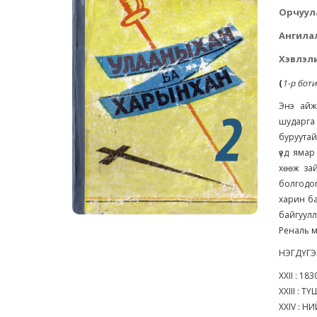
Орчуул
Ангила
Хэвлэли
(
1-р боти
Энэ айж
шударга 
буруутай
үед ямар
хөөж зай
болгодо
харин ба
байгуулл
Реналь м
НЭГДҮГЭ
XXII : 
XXIII :
XXIV : 