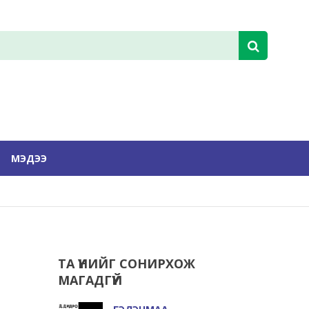
МЭДЭЭ
ТА ҮҮНИЙГ СОНИРХОЖ
МАГАДГҮЙ