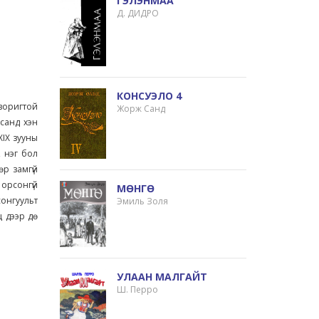
ГЭЛЭНМАА
Д. ДИДРО
КОНСУЭЛО 4
зоригтой
Жорж Санд
всанд хэн
XIX зууны
, нэг бол
өр замгүй
орсонгүй
МӨНГӨ
сонгуульт
Эмиль Золя
 дээр дө
УЛААН МАЛГАЙТ
Ш. Перро