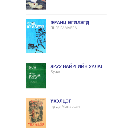
ФРАНЦ ӨГҮҮЛЛЭГҮҮД
ПЬЕР ГАМАРРА
ЯРУУ НАЙРГИЙН УРЛАГ
Буало
ҮНХЭЛЦЭГ
Гүи Де Мопассан