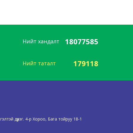
18077585
Нийт хандалт
179118
Нийт таталт
лтэй дүүрэг. 4-р Хороо, Бага тойруу 18-1