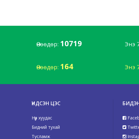
10719
Өнөөдөр:
Энэ 
164
Өнөөдөр:
Энэ 
ҮНДСЭН ЦЭС
БИДЭ
Нүүр хуудас
Face
Бидний тухай
Twitt
Тусламж
Insta