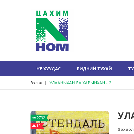
НҮҮР ХУУДАС
БИДНИЙ ТУХАЙ
Т
Эхлэл
УЛААНЫХАН БА ХАРЫНХАН - 2
УЛ
2732
13
Зохиол