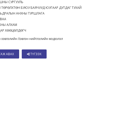
АШНЫ СУРГУУЛЬ
ХҮН ТӨРӨЛХТӨН БУЮУ БАЯЧУУД ЮУГААР ДУТДАГ ТУХАЙ
 АМЬДРАЛЫН АНХНЫ ТУРШЛАГА
 ЦУВАА
АНХНЫ АЛХАМ
ЛДАР ХӨӨЦӨЛДӨГЧ
 хэвлэлийн Хэвлэн нийтлэлийн мэдээлэл
ТАЖ АВАХ
ТҮГЭЭХ