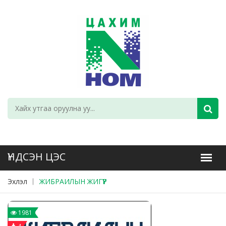
Эхлэл
ЖИБРАИЛЫН ЖИГҮҮР
1981