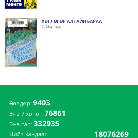
ХӨГЛӨГӨР АЛТАЙН БАРАА
С. Маршак
9403
Өнөөдөр:
76861
Энэ 7 хоног:
332935
Энэ сар:
18076269
Нийт хандалт