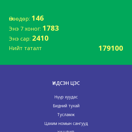
146
Өнөөдөр:
1783
Энэ 7 хоног:
2410
Энэ сар:
179100
Нийт таталт
ҮНДСЭН ЦЭС
Нүүр хуудас
Бидний тухай
Тусламж
Цахим номын сангууд