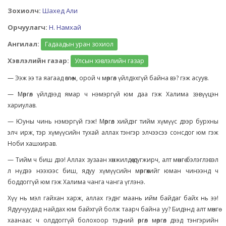
Зохиолч:
Шахед Али
Орчуулагч:
Н. Намхай
Ангилал:
Гадаадын уран зохиол
Хэвлэлийн газар:
Улсын хэвлэлийн газар
— Ээж ээ та яагаад өглөө ч, орой ч мөргөл үйлдэхгүй байна вэ? гэж асуув.
— Мөргөл үйлдээд ямар ч нэмэргүй юм даа гэж Халима зэвүүцэн
хариулав.
— Юуны чинь нэмэргүй гэж! Мөргөл хийдэг тийм хүмүүс дээр бурхны
элч ирж, тэр хүмүүсийн тухай аллах тэнгэр элчээсээ сонсдог юм гэж
Ноби хашхирав.
— Тийм ч биш дээ! Аллах зузаан хөнжилдөө дугжирч, алт мөнгө бэлэглэвэл
л нүдээ нээхээс биш, ядуу хүмүүсийн мөргөхийг юман чинээнд ч
боддоггүй юм гэж Халима чанга чанга үглэнэ.
Хүү нь мэл гайхан харж, аллах гэдэг маань ийм байдаг байх нь ээ!
Ядуучуудад найдах юм байхгүй болж таарч байна уу? Бидэнд алт мөнгө
хаанаас ч олддоггүй болохоор тэдний өргөл мөргөл дээд тэнгэрийн