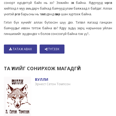
сонорт хүрдэггүй байх нь ээ? Ээжийн зөв байна. Ядуучууд мөргөл
хийтээд л муу амьдарч байхад баячууд улам баяжаад л байдаг. Аллах
үнэтэй өргөл барьсны нь төлөө тэдэнд өгөөмөр шан хүртээж байна.
Гэтэл бүх хүнийг аллах бүтээсэн шүү дээ. Тэгвэл яагаад ганцхан
баячуудыг ивээн тэтгэж байна вэ? Ядуу зүдүү зарц нарынхаа уйлан
гиншихийг зүүдэндээ ч болов сонсохгүй байна гэж үү?..
ТАТАЖ АВАХ
ТҮГЭЭХ
ТА ҮҮНИЙГ СОНИРХОЖ МАГАДГҮЙ
ВУЛЛИ
Эрнест Сетон Томпсон