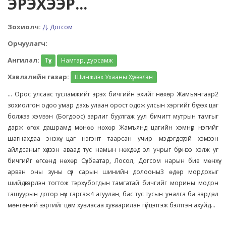
ЭРЭХЭЭР...
Зохиолч:
Д. Догсом
Орчуулагч:
Ангилал:
Түүх
Намтар, дурсамж
Хэвлэлийн газар:
Шинжлэх Ухааны Хүрээлэн
... Орос улсаас тусламжийг эрэх бичгийн эхийг нөхөр Жамъянгаар2
зохиолгон одоо умар дахь улаан орост одож улсын хэргийг бүтээх цаг
болжээ хэмээн (Богдоос) зарлиг буулгаж уул бичигт мутрын тамгыг
дарж өгөх дашрамд мөнөө нөхөр Жамъянд цагийн хэмнүүр нэгийг
шагнахдаа энэхүү цаг нэгэнт таарсан учир мэдэгдсүгэй хэмээн
айлдсаныг хүлээн аваад тус намын нөхдөд эл учрыг бүрнээ хэлж уг
бичгийг өгсөнд нөхөр Сүхбаатар, Лосол, Догсом нарын бие мөнхүү
арван оны зуны сүүл сарын шинийн долооны3 өдөр мордохыг
шийдвэрлэн тогтож тэрхүү богдын тамгатай бичгийг морины модон
ташуурын дотор нүх гаргаж4 агуулан, бас тус тусын уналга ба зардал
мөнгөний зэргийг цөм хувиасаа хуваарилан гүйцэтгэж бэлтгэн ахуйд...