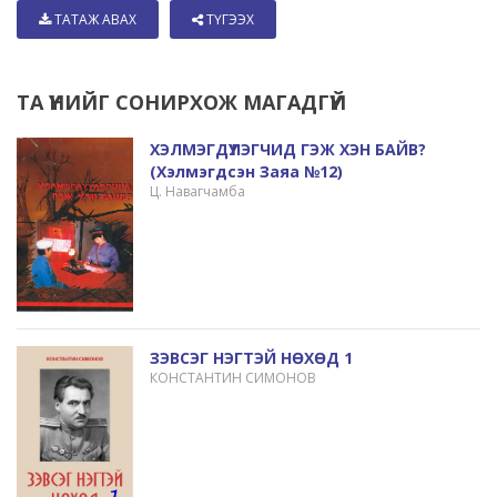
ТАТАЖ АВАХ
ТҮГЭЭХ
ТА ҮҮНИЙГ СОНИРХОЖ МАГАДГҮЙ
ХЭЛМЭГДҮҮЛЭГЧИД ГЭЖ ХЭН БАЙВ?
(Хэлмэгдсэн Заяа №12)
Ц. Навагчамба
ЗЭВСЭГ НЭГТЭЙ НӨХӨД 1
КОНСТАНТИН СИМОНОВ