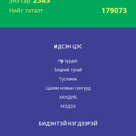
Энэ сар:
179073
Нийт таталт
ҮНДСЭН ЦЭС
Нүүр хуудас
Бидний тухай
Тусламж
Цахим номын сангууд
ХАНДИВ
МЭДЭЭ
БИДЭНТЭЙ НЭГДЭЭРЭЙ