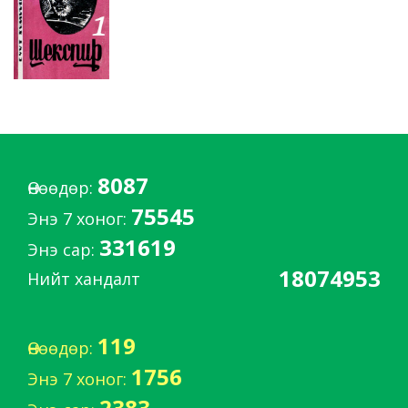
8087
Өнөөдөр:
75545
Энэ 7 хоног:
331619
Энэ сар:
18074953
Нийт хандалт
119
Өнөөдөр:
1756
Энэ 7 хоног:
2383