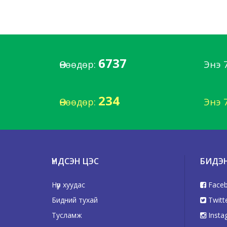
6737
Өнөөдөр:
Энэ 
234
Өнөөдөр:
Энэ 
ҮНДСЭН ЦЭС
БИДЭ
Нүүр хуудас
Face
Бидний тухай
Twitt
Тусламж
Insta