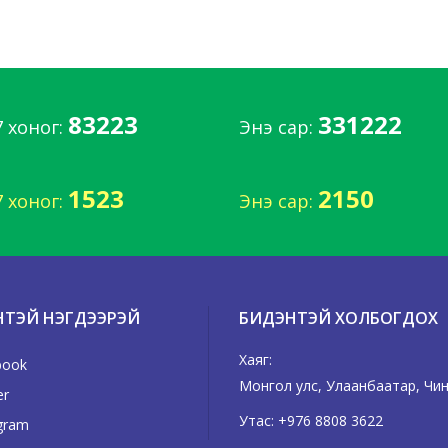
83223
331222
7 хоног:
Энэ сар:
1523
2150
7 хоног:
Энэ сар:
НТЭЙ НЭГДЭЭРЭЙ
БИДЭНТЭЙ ХОЛБОГДОХ
Хаяг:
book
Монгол улс, Улаанбаатар, Чингэ
er
Утас:
+976 8808 3622
gram