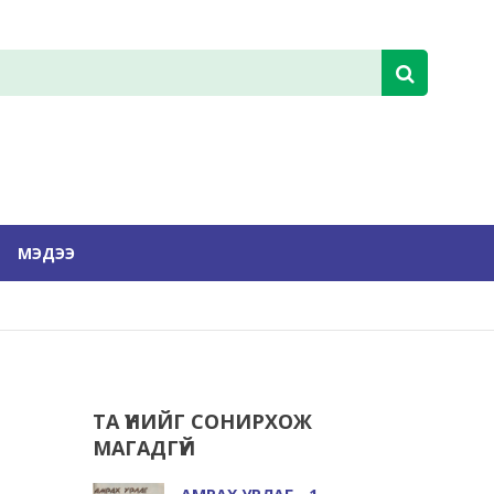
МЭДЭЭ
ТА ҮҮНИЙГ СОНИРХОЖ
МАГАДГҮЙ