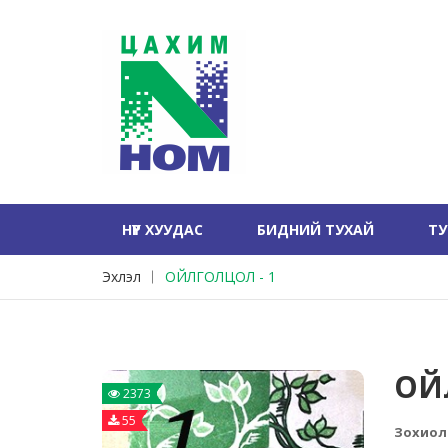
НҮҮР ХУУДАС
БИДНИЙ ТУХАЙ
Т
Эхлэл
ОЙЛГОЛЦОЛ - 1
ОЙ
2373
55
Зохиол