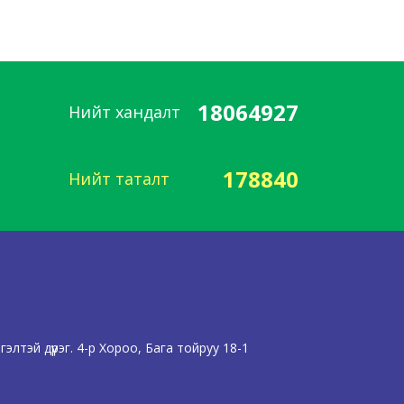
18064927
Нийт хандалт
178840
Нийт таталт
лтэй дүүрэг. 4-р Хороо, Бага тойруу 18-1