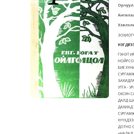
Орчуул
Ангила
Хэвлэли
ЗОХИОГ
НЭГДҮГЭ
ГЭНЭТ 
НОЙРСО
БИЕ ХҮН
СУРГАМ
ЗАХИДЛ
УТГА - 
ОЮУН С
ДАЛД Ш
ДАХИАД
СУРГАМЖ
ХҮҮХДЭ
ДОТНО 
«НАДАД 