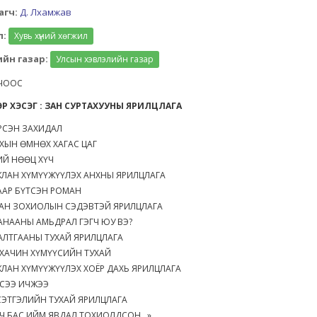
агч:
Д. Лхамжав
л:
Хувь хүний хөгжил
йн газар:
Улсын хэвлэлийн газар
ЧООС
ЭР ХЭСЭГ : ЗАН СУРТАХУУНЫ ЯРИЛЦЛАГА
ИРСЭН ЗАХИДАЛ
ХЫН ӨМНӨХ ХАГАС ЦАГ
ИЙ НӨӨЦ ХҮЧ
ЖЛАН ХҮМҮҮЖҮҮЛЭХ АНХНЫ ЯРИЛЦЛАГА
ААР БҮТСЭН РОМАН
УРАН ЗОХИОЛЫН СЭДЭВТЭЙ ЯРИЛЦЛАГА
АНААНЫ АМЬДРАЛ ГЭГЧ ЮУ ВЭ?
АЛТГААНЫ ТУХАЙ ЯРИЛЦЛАГА
 ХАЧИН ХҮМҮҮСИЙН ТУХАЙ
ЛАН ХҮМҮҮЖҮҮЛЭХ ХОЁР ДАХЬ ЯРИЛЦЛАГА
ЭСЭЭ ИЧЖЭЭ
СЭТГЭЛИЙН ТУХАЙ ЯРИЛЦЛАГА
Ч БАС ИЙМ ЯВДАЛ ТОХИОЛДСОН...»