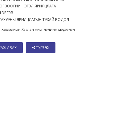
ХОРВООГИЙН ЭГЭЛ ЯРИЛЦЛАГА
Н ЭРГЭВ
РТАХУУНЫ ЯРИЛЦЛАГЫН ТУХАЙ БОДОЛ
 хэвлэлийн Хэвлэн нийтлэлийн мэдээлэл
ТАЖ АВАХ
ТҮГЭЭХ