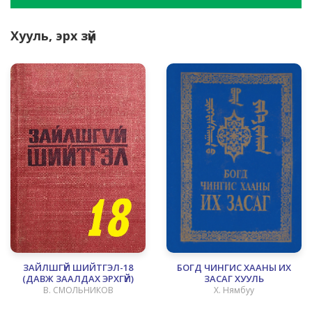
Хууль, эрх зүй
ЗАЙЛШГҮЙ ШИЙТГЭЛ-18
БОГД ЧИНГИС ХААНЫ ИХ
(ДАВЖ ЗААЛДАХ ЭРХГҮЙ)
ЗАСАГ ХУУЛЬ
В. СМОЛЬНИКОВ
Х. Нямбуу