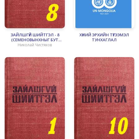
ЗАЙЛШГҮЙ ШИЙТГЭЛ - 8
ХҮНИЙ ЭРХИЙН ТҮГЭЭМЭЛ
(СЕМЕНОВЫНХНЫГ БУТ
ТУНХАГЛАЛ
НИРГЭСЭН НЬ)
Николай Чистяков