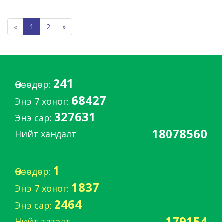
«
1
2
»
241
Өнөөдөр:
68427
Энэ 7 хоног:
327631
Энэ сар:
18078560
Нийт хандалт
1
Өнөөдөр:
1837
Энэ 7 хоног:
2464
Энэ сар:
179154
Нийт таталт