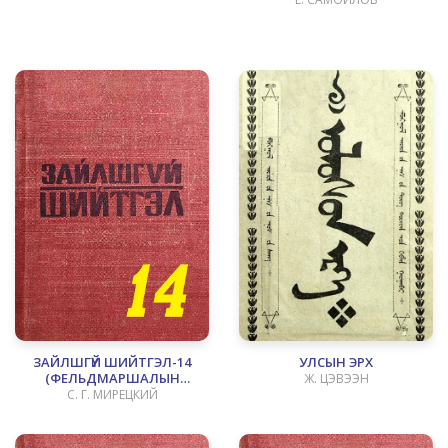
ЗАЙЛШГҮЙ ШИЙТГЭЛ-14
УЛСЫН ЭРХ
(ФЕЛЬДМАРШАЛЫН
Ж. ЦЭВЭЭН
ХУВЦАСТАЙ ГЭМТ ХЭРЭГТНҮҮД)
С. Г. МИРЕЦКИЙ