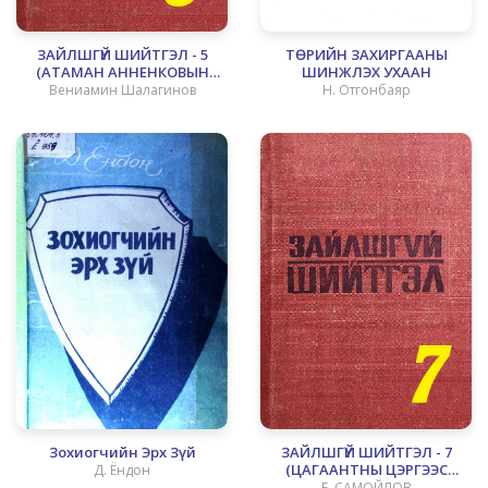
ЗАЙЛШГҮЙ ШИЙТГЭЛ - 5
ТӨРИЙН ЗАХИРГААНЫ
(АТАМАН АННЕНКОВЫН
ШИНЖЛЭХ УХААН
СҮЙРЭЛ)
Вениамин Шалагинов
Н. Отгонбаяр
Зохиогчийн Эрх Зүй
ЗАЙЛШГҮЙ ШИЙТГЭЛ - 7
(ЦАГААНТНЫ ЦЭРГЭЭС
Д. Ёндон
ФАШИЗМД)
Е. САМОЙЛОВ