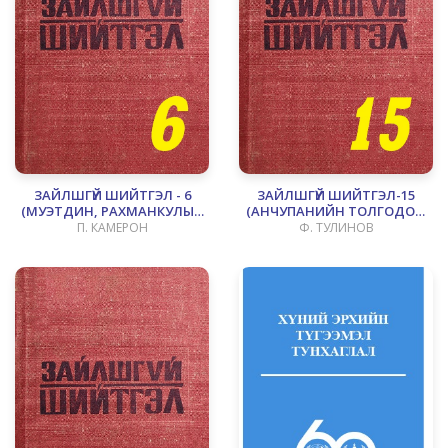
ЗАЙЛШГҮЙ ШИЙТГЭЛ - 6
ЗАЙЛШГҮЙ ШИЙТГЭЛ-15
(МУЭТДИН, РАХМАНКУЛЫН
(АНЧУПАНИЙН ТОЛГОДОД
ДЭЭРЭМЧДИЙГ УСТГАСАН
БОЛСОН ЭМГЭНЭЛТ ЯВДАЛ)
П. КАМЕРОН
Ф. ТУЛИНОВ
НЬ)