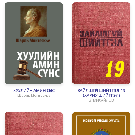
ХУУЛИЙН АМИН СҮНС
ЗАЙЛШГҮЙ ШИЙТГЭЛ-19
(ХАРИУ ШИЙТГЭЛ)
Шарль Монтескье
В. МИХАЙЛОВ