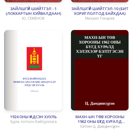
ЗАЙЛШГҮЙ ШИЙТГЭЛ - 1
ЗАЙЛШГҮЙ ШИЙТГЭЛ-10 (БИТҮҮ
(ЛОККАРТЫН ХУЙВАЛДААН)
ХОРИГЛОЛТОД БАЙХДАА)
Ю. СЕМЕНОВ
Михаил Токарев
1924 ОНЫ ҮНДСЭН ХУУЛЬ
МАХН-ЫН ТӨВ ХОРООНЫ
1962 ОНЫ БҮГД ХУРАЛД
Хууль тогтоох байгууллага
ХЭЛЭХЭЭР БЭЛТГЭСЭН ҮГ
Хатгин Ц. Дамдинсүрэн