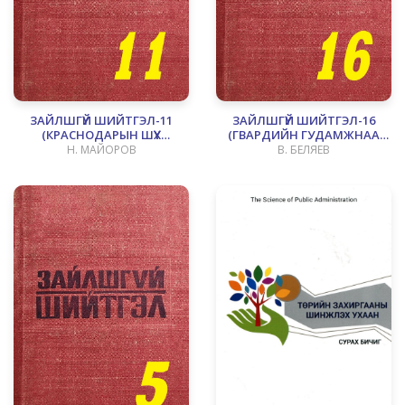
ЗАЙЛШГҮЙ ШИЙТГЭЛ-11
ЗАЙЛШГҮЙ ШИЙТГЭЛ-16
(КРАСНОДАРЫН ШҮҮХ
(ГВАРДИЙН ГУДАМЖНАА
АЖИЛЛАГАА)
БОЛСОН ГЭМТ ХЭРЭГ)
Н. МАЙОРОВ
B. БЕЛЯЕВ