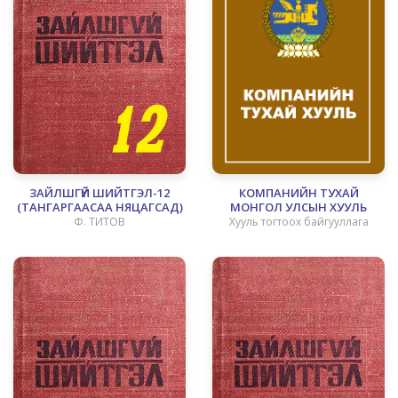
ЗАЙЛШГҮЙ ШИЙТГЭЛ-12
КОМПАНИЙН ТУХАЙ
(ТАНГАРГААСАА НЯЦАГСАД)
МОНГОЛ УЛСЫН ХУУЛЬ
Ф. ТИТОВ
Хууль тогтоох байгууллага