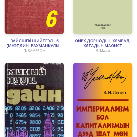
ЗАЙЛШГҮЙ ШИЙТГЭЛ - 6
ОЙРХ ДОРНОДЫН ХЯМРАЛ,
(МУЭТДИН, РАХМАНКУЛЫН
ХЯТАДЫН МАОИСТ
ДЭЭРЭМЧДИЙГ УСТГАСАН
УДИРДЛАГЫН БОДЛОГО
П. КАМЕРОН
Д. Маам
НЬ)
(1967―1978)