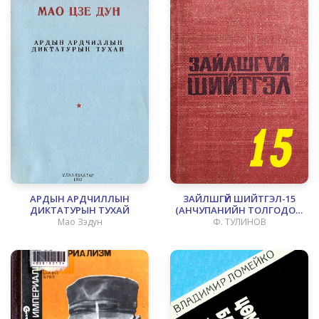
АРДЫН АРДЧИЛЛЫН
ЗАЙЛШГҮЙ ШИЙТГЭЛ-15
ДИКТАТУРЫН ТУХАЙ
(АНЧУПАНИЙН ТОЛГОДОД
БОЛСОН ЭМГЭНЭЛТ ЯВДАЛ)
Мао Зэдун
Ф. ТУЛИНОВ