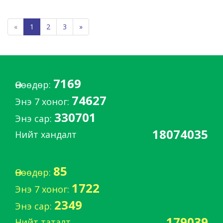
«
1
2
3
»
7169
Өнөөдөр:
74627
Энэ 7 хоног:
330701
Энэ сар:
18074035
Нийт хандалт
85
Өнөөдөр:
1722
Энэ 7 хоног:
2349
Энэ сар:
179039
Нийт таталт