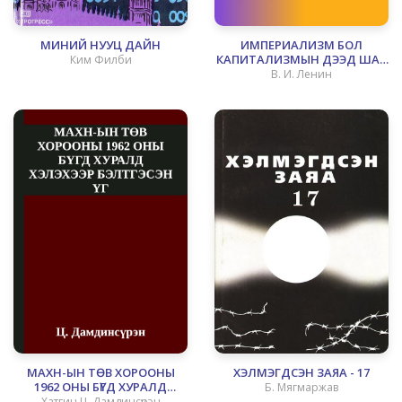
МИНИЙ НУУЦ ДАЙН
ИМПЕРИАЛИЗМ БОЛ
КАПИТАЛИЗМЫН ДЭЭД ШАТ
Ким Филби
МӨН
В. И. Ленин
МАХН-ЫН ТӨВ ХОРООНЫ
ХЭЛМЭГДСЭН ЗАЯА - 17
1962 ОНЫ БҮГД ХУРАЛД
Б. Мягмаржав
ХЭЛЭХЭЭР БЭЛТГЭСЭН ҮГ
Хатгин Ц. Дамдинсүрэн