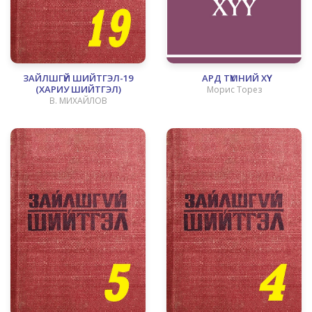
ЗАЙЛШГҮЙ ШИЙТГЭЛ-19
АРД ТҮМНИЙ ХҮҮ
(ХАРИУ ШИЙТГЭЛ)
Морис Торез
В. МИХАЙЛОВ