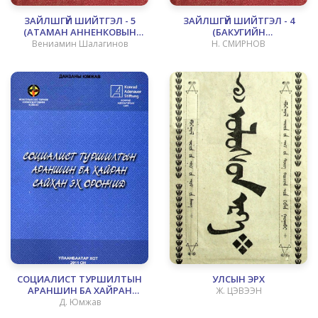
ЗАЙЛШГҮЙ ШИЙТГЭЛ - 5
ЗАЙЛШГҮЙ ШИЙТГЭЛ - 4
(АТАМАН АННЕНКОВЫН
(БАКУГИЙН
СҮЙРЭЛ)
КОМИССАРУУДЫН АМЬ
Вениамин Шалагинов
Н. СМИРНОВ
НАСЫГ БУСНИУЛСАН ХЭРЭГ)
СОЦИАЛИСТ ТУРШИЛТЫН
УЛСЫН ЭРХ
АРАНШИН БА ХАЙРАН
Ж. ЦЭВЭЭН
САЙХАН ЭХ ОРОНЧИД
Д. Юмжав