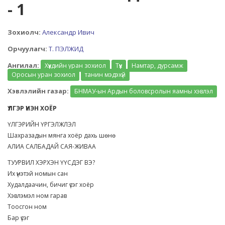
- 1
Зохиолч:
Александр Ивич
Орчуулагч:
Т. ПЭЛЖИД
Ангилал:
Хүүхдийн уран зохиол
Түүх
Намтар, дурсамж
Оросын уран зохиол
танин мэдэхүй
Хэвлэлийн газар:
БНМАУ-ын Ардын боловсролын яамны хэвлэл
ҮЛГЭР ҮНЭН ХОЁР
ҮЛГЭРИЙН ҮРГЭЛЖЛЭЛ
Шахразадын мянга хоёр дахь шөнө
АЛИА САЛБАДАЙ САЯ-ЖИВАА
ТУУРВИЛ ХЭРХЭН ҮҮСДЭГ ВЭ?
Их үнэтэй номын сан
Худалдаачин, бичиг үсэг хоёр
Хэвлэмэл ном гарав
Тоосгон ном
Бар үсэг