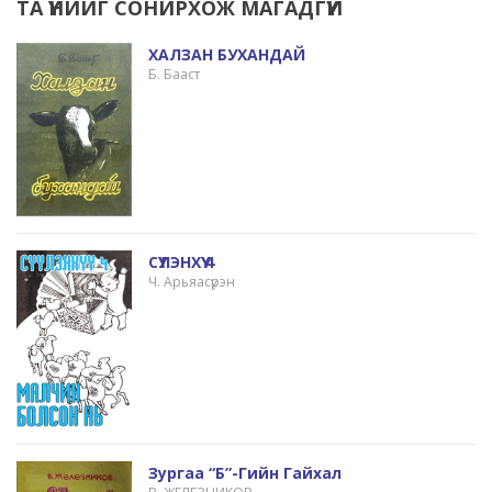
ТА ҮҮНИЙГ СОНИРХОЖ МАГАДГҮЙ
ХАЛЗАН БУХАНДАЙ
Б. Бааст
СҮҮЛЭНХҮҮ 4
Ч. Арьяасүрэн
Зургаа “б”-Гийн Гайхал