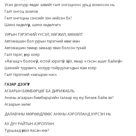
Усан доогуур явдаг завийг галт онгоцноос урьд зохиосон нь
Галт онгоц зохиов
Галт онгоцны сэнсийг хэн хийсэн бэ?
Шинэ хөдөлгүүр, шинэ хөдөлгөгч
УУРЫН ТЭРЭГНИЙ ҮҮСЭЛ, ХӨГЖИЛ, МӨХӨЛТ
Автомашин бол уурын тэрэгний өвөг мөн
Автомашин төмөр замаар явах болсон тухай
Галт тэрэг, үхэр хоёр
«Яагаад ч болохгүй, ёстой хэрэггүй зүйл, ямар ч гэсэн ашиг байхгүй»
Шинийг туурвигч, холуур тойруулагчдын яам хоёр
Галт тэрэгний «хөгшрөх нас»
ГАЗАР ДЭЭГҮҮР
АГААРЫН БӨМБӨРЦӨГ БА ДИРИЖАБЛЬ
Анхны агаарын бөмбөрцгийн талаар юу юу бичиж байж вэ?
Агаарын хөлөг
ДАЛАВЧНЫ МӨРӨӨДЛӨӨС АНХНЫ АЭРОПЛАНД ХҮРСЭН НЬ
АХ ДҮҮ РАЙТЫН АЭРОПЛАН
Туршаад үзвэл яасан юм?