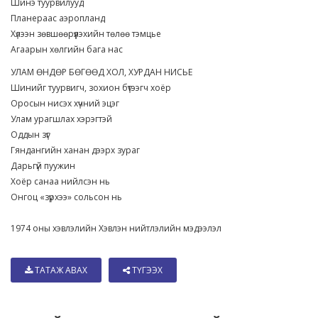
Шинэ туурвилууд
Планераас аэропланд
Хүлээн зөвшөөрүүлэхийн төлөө тэмцье
Агаарын хөлгийн бага нас
УЛАМ ӨНДӨР БӨГӨӨД ХОЛ, ХУРДАН НИСЬЕ
Шинийг туурвигч, зохион бүтээгч хоёр
Оросын нисэх хүчний эцэг
Улам урагшлах хэрэгтэй
Оддын зүг
Гяндангийн ханан дээрх зураг
Дарьгүй пуужин
Хоёр санаа нийлсэн нь
Онгоц «зүрхээ» сольсон нь
1974 оны хэвлэлийн Хэвлэн нийтлэлийн мэдээлэл
ТАТАЖ АВАХ
ТҮГЭЭХ