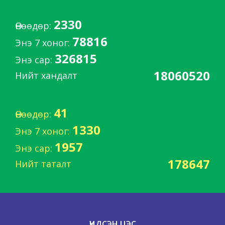
2330
Өнөөдөр:
78816
Энэ 7 хоног:
326815
Энэ сар:
18060520
Нийт хандалт
41
Өнөөдөр:
1330
Энэ 7 хоног:
1957
Энэ сар:
178647
Нийт таталт
ҮНДСЭН ЦЭС