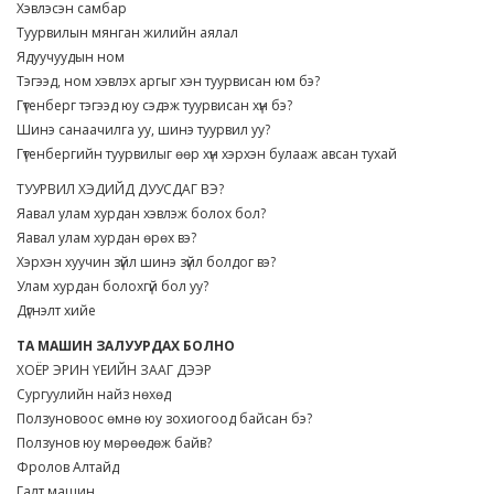
Хэвлэсэн самбар
Туурвилын мянган жилийн аялал
Ядуучуудын ном
Тэгээд, ном хэвлэх аргыг хэн туурвисан юм бэ?
Гүтенберг тэгээд юу сэдэж туурвисан хүн бэ?
Шинэ санаачилга уу, шинэ туурвил уу?
Гүтенбергийн туурвилыг өөр хүн хэрхэн булааж авсан тухай
ТУУРВИЛ ХЭДИЙД ДУУСДАГ ВЭ?
Яавал улам хурдан хэвлэж болох бол?
Яавал улам хурдан өрөх вэ?
Хэрхэн хуучин зүйл шинэ зүйл болдог вэ?
Улам хурдан болохгүй бол уу?
Дүгнэлт хийе
ТА МАШИН ЗАЛУУРДАХ БОЛНО
ХОЁР ЭРИН ҮЕИЙН ЗААГ ДЭЭР
Сургуулийн найз нөхөд
Ползуновоос өмнө юу зохиогоод байсан бэ?
Ползунов юу мөрөөдөж байв?
Фролов Алтайд
Галт машин