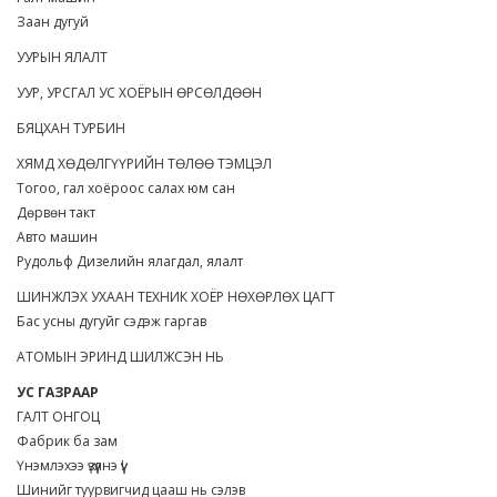
Заан дугуй
УУРЫН ЯЛАЛТ
УУР, УРСГАЛ УС ХОЁРЫН ӨРСӨЛДӨӨН
БЯЦХАН ТУРБИН
ХЯМД ХӨДӨЛГҮҮРИЙН ТӨЛӨӨ ТЭМЦЭЛ
Тогоо, гал хоёроос салах юм сан
Дөрвөн такт
Авто машин
Рудольф Дизелийн ялагдал, ялалт
ШИНЖЛЭХ УХААН ТЕХНИК ХОЁР НӨХӨРЛӨХ ЦАГТ
Бас усны дугуйг сэдэж гаргав
АТОМЫН ЭРИНД ШИЛЖСЭН НЬ
УС ГАЗРААР
ГАЛТ ОНГОЦ
Фабрик ба зам
Үнэмлэхээ үзүүлнэ үү!
Шинийг туурвигчид цааш нь сэлэв