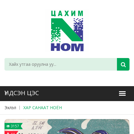
Эхлэл
ХАР САНААТ НОЁН
3157