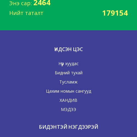
2464
Энэ сар:
179154
Нийт таталт
ҮНДСЭН ЦЭС
Нүүр хуудас
Бидний тухай
Тусламж
Цахим номын сангууд
ХАНДИВ
МЭДЭЭ
БИДЭНТЭЙ НЭГДЭЭРЭЙ