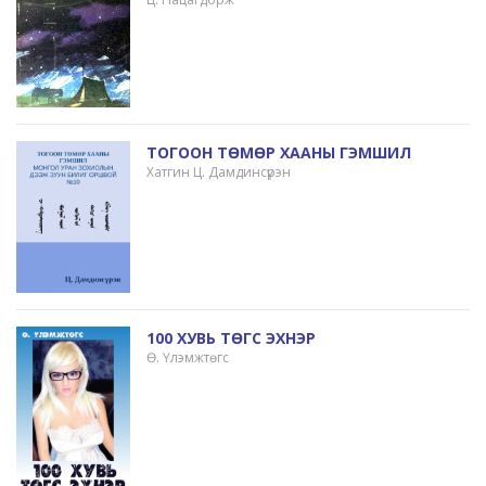
ТОГООН ТӨМӨР ХААНЫ ГЭМШИЛ
Хатгин Ц. Дамдинсүрэн
100 ХУВЬ ТӨГС ЭХНЭР
Ө. Үлэмжтөгс