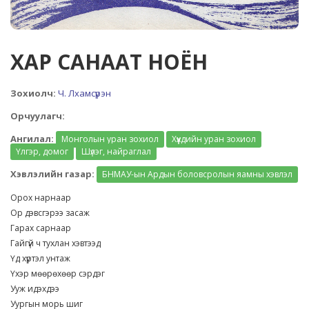
ХАР САНААТ НОЁН
Зохиолч:
Ч. Лхамсүрэн
Орчуулагч:
Ангилал:
Монголын уран зохиол
Хүүхдийн уран зохиол
Үлгэр, домог
Шүлэг, найраглал
Хэвлэлийн газар:
БНМАУ-ын Ардын боловсролын яамны хэвлэл
Орох нарнаар
Ор дэвсгэрээ засаж
Гарах сарнаар
Гайгүй ч тухлан хэвтээд
Үд хүртэл унтаж
Үхэр мөөрөхөөр сэрдэг
Ууж идэхдээ
Уургын морь шиг