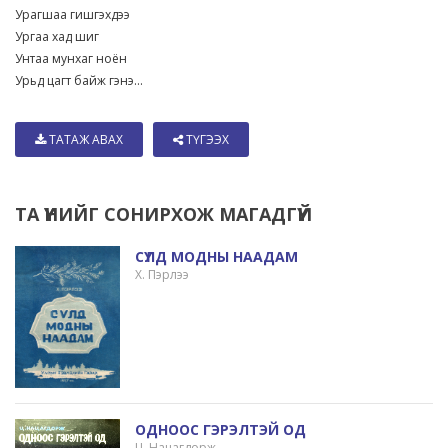
Урагшаа гишгэхдээ
Ургаа хад шиг
Унтаа мунхаг ноён
Урьд цагт байж гэнэ...
ТАТАЖ АВАХ
ТҮГЭЭХ
ТА ҮҮНИЙГ СОНИРХОЖ МАГАДГҮЙ
СҮЛД МОДНЫ НААДАМ
Х. Пэрлээ
ОДНООС ГЭРЭЛТЭЙ ОД
Ц. Нацагдорж