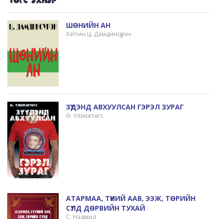
ШӨНИЙН АН
Хатгин Ц. Дамдинсүрэн
ЗҮҮДЭНД АВХУУЛСАН ГЭРЭЛ ЗУРАГ
Ө. Үлэмжтөгс
АТАРМАА, ТҮҮНИЙ ААВ, ЭЭЖ, ТӨРИЙН
СҮЛД ДӨРВИЙН ТУХАЙ
С. Надмид