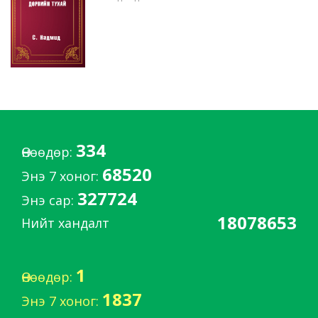
334
Өнөөдөр:
68520
Энэ 7 хоног:
327724
Энэ сар:
18078653
Нийт хандалт
1
Өнөөдөр:
1837
Энэ 7 хоног: