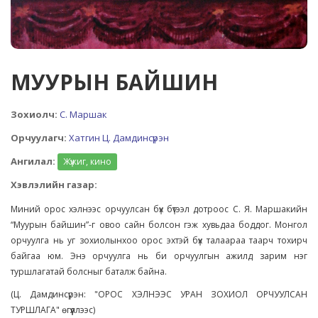
МУУРЫН БАЙШИН
Зохиолч:
С. Маршак
Орчуулагч:
Хатгин Ц. Дамдинсүрэн
Ангилал:
Жүжиг, кино
Хэвлэлийн газар:
Миний орос хэлнээс орчуулсан бүх бүтээл дотроос С. Я. Маршакийн
“Муурын байшин”-г овоо сайн болсон гэж хувьдаа боддог. Монгол
орчуулга нь уг зохиолынхоо орос эхтэй бүх талаараа таарч тохирч
байгаа юм. Энэ орчуулга нь би орчуулгын ажилд зарим нэг
туршлагатай болсныг баталж байна.
(Ц. Дамдинсүрэн: "ОРОС ХЭЛНЭЭС УРАН ЗОХИОЛ ОРЧУУЛСАН
ТУРШЛАГА" өгүүллээс)