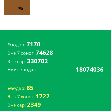
7170
Өнөөдөр:
74628
Энэ 7 хоног:
330702
Энэ сар:
18074036
Нийт хандалт
85
Өнөөдөр:
1722
Энэ 7 хоног:
2349
Энэ сар: