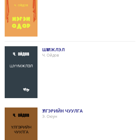
ШҮҮМЖЛЭЛ
Ч. Ойдов
ҮЛГЭРИЙН ЧУУЛГА
Э. Оюун