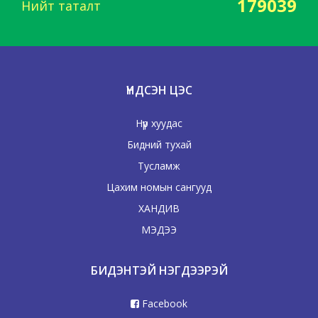
179039
Нийт таталт
ҮНДСЭН ЦЭС
Нүүр хуудас
Бидний тухай
Тусламж
Цахим номын сангууд
ХАНДИВ
МЭДЭЭ
БИДЭНТЭЙ НЭГДЭЭРЭЙ
Facebook