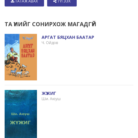
ТАТАЖ АВАХ
ТҮГЭЭХ
ТА ҮҮНИЙГ СОНИРХОЖ МАГАДГҮЙ
АРГАТ БЯЦХАН БААТАР
Ч. Ойдов
ЖҮЖИГ
Ши. Аюуш