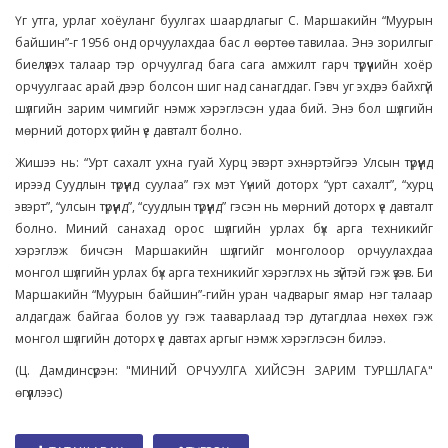
Үг утга, урлаг хоёуланг буулгах шаардлагыг С. Маршакийн “Муурын
байшин”-г 1956 онд орчуулахдаа бас л өөртөө тавилаа. Энэ зорилгыг
биелүүлэх талаар тэр орчуулгад бага сага амжилт гарч түрүүчийн хоёр
орчуулгаас арай дээр болсон шиг над санагддаг. Гэвч уг эхдээ байхгүй
шүлгийн зарим чимгийг нэмж хэрэглэсэн удаа бий. Энэ бол шүлгийн
мөрний доторх үгийн үе давталт болно.
Жишээ нь: “Урт сахалт ухна гуай Хурц эвэрт эхнэртэйгээ Улсын түрүүнд
ирээд Суудлын түрүүнд суулаа” гэх мэт Үүний доторх “урт сахалт”, “хурц
эвэрт”, “улсын түрүүнд”, “суудлын түрүүнд” гэсэн нь мөрний доторх үе давталт
болно. Миний санахад орос шүлгийн урлах бүх арга техникийг
хэрэглэж бичсэн Маршакийн шүлгийг монголоор орчуулахдаа
монгол шүлгийн урлах бүх арга техникийг хэрэглэх нь зүйтэй гэж үзэв. Би
Маршакийн “Муурын байшин”-гийн уран чадварыг ямар нэг талаар
алдагдаж байгаа болов уу гэж тааварлаад тэр дутагдлаа нөхөх гэж
монгол шүлгийн доторх үе давтах аргыг нэмж хэрэглэсэн билээ.
(Ц. Дамдинсүрэн: "МИНИЙ ОРЧУУЛГА ХИЙСЭН ЗАРИМ ТУРШЛАГА"
өгүүллээс)