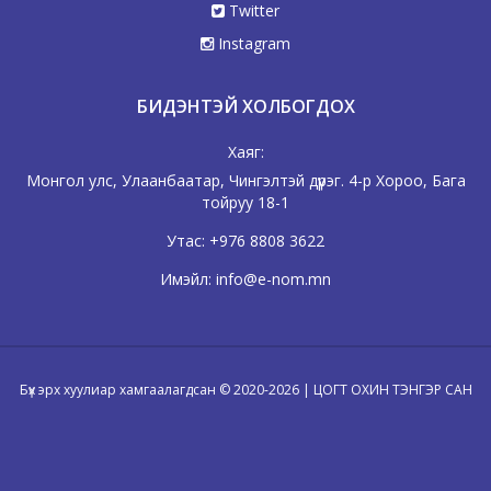
Twitter
Instagram
БИДЭНТЭЙ ХОЛБОГДОХ
Хаяг:
Монгол улс, Улаанбаатар, Чингэлтэй дүүрэг. 4-р Хороо, Бага
тойруу 18-1
Утас:
+976 8808 3622
Имэйл:
info@e-nom.mn
Бүх эрх хуулиар хамгаалагдсан © 2020-2026 | ЦОГТ ОХИН ТЭНГЭР САН