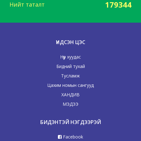
179344
Нийт таталт
ҮНДСЭН ЦЭС
Нүүр хуудас
Бидний тухай
Тусламж
Цахим номын сангууд
ХАНДИВ
МЭДЭЭ
БИДЭНТЭЙ НЭГДЭЭРЭЙ
Facebook