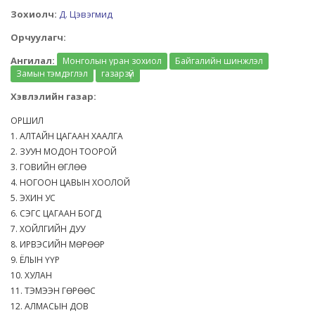
Зохиолч:
Д. Цэвэгмид
Орчуулагч:
Ангилал:
Монголын уран зохиол
Байгалийн шинжлэл
Замын тэмдэглэл
газарзүй
Хэвлэлийн газар:
ОРШИЛ
1. АЛТАЙН ЦАГААН ХААЛГА
2. ЗУУН МОДОН ТООРОЙ
3. ГОВИЙН ӨГЛӨӨ
4. НОГООН ЦАВЫН ХООЛОЙ
5. ЭХИН УС
6. СЭГС ЦАГААН БОГД
7. ХОЙЛГИЙН ДУУ
8. ИРВЭСИЙН МӨРӨӨР
9. ЁЛЫН ҮҮР
10. ХУЛАН
11. ТЭМЭЭН ГӨРӨӨС
12. АЛМАСЫН ДОВ