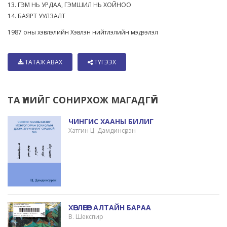
13. ГЭМ НЬ УРДАА, ГЭМШИЛ НЬ ХОЙНОО
14. БАЯРТ УУЛЗАЛТ
1987 оны хэвлэлийн Хэвлэн нийтлэлийн мэдээлэл
ТАТАЖ АВАХ
ТҮГЭЭХ
ТА ҮҮНИЙГ СОНИРХОЖ МАГАДГҮЙ
ЧИНГИС ХААНЫ БИЛИГ
Хатгин Ц. Дамдинсүрэн
ХӨГЛӨГӨР АЛТАЙН БАРАА
В. Шекспир