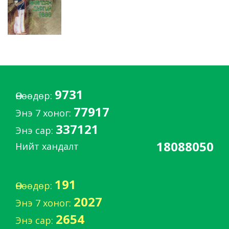
9731
Өнөөдөр:
77917
Энэ 7 хоног:
337121
Энэ сар:
18088050
Нийт хандалт
191
Өнөөдөр:
2027
Энэ 7 хоног:
2654
Энэ сар: