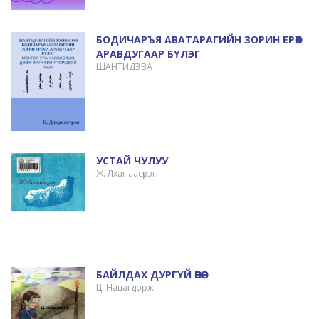
БОДИЧАРЪЯ АВАТАРАГИЙН ЗОРИН ЕРӨӨХ
АРАВДУГААР БҮЛЭГ
ШАНТИДЭВА
УСТАЙ ЧУЛУУ
Ж. Лханаасүрэн
БАЙЛДАХ ДУРГҮЙ ӨВӨӨ
Ц. Нацагдорж