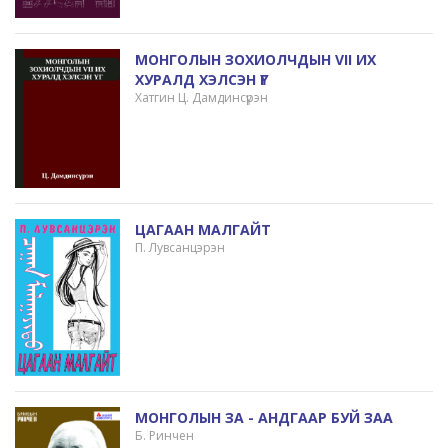
МОНГОЛЫН ЗОХИОЛЧДЫН VII ИХ
ХУРАЛД ХЭЛСЭН ҮГ
Хатгин Ц. Дамдинсүрэн
ЦАГААН МАЛГАЙТ
П. Лувсанцэрэн
МОНГОЛЫН ЗА - АНДГААР БУЙ ЗАА
Б. Ринчен