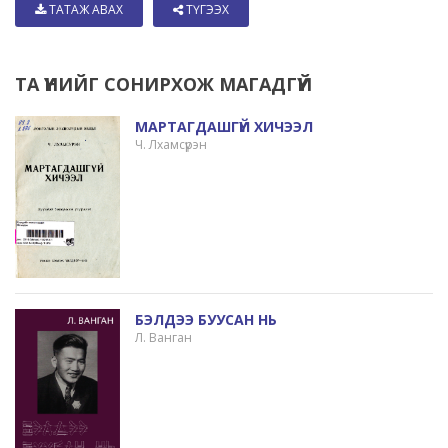
ТАТАЖ АВАХ
ТҮГЭЭХ
ТА ҮҮНИЙГ СОНИРХОЖ МАГАДГҮЙ
МАРТАГДАШГҮЙ ХИЧЭЭЛ
Ч. Лхамсүрэн
БЭЛДЭЭ БУУСАН НЬ
Л. Ванган