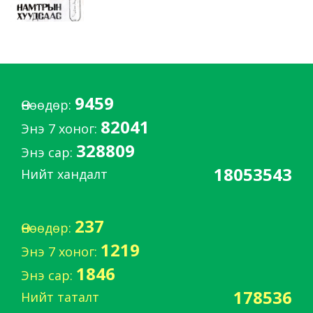
9459
Өнөөдөр:
82041
Энэ 7 хоног:
328809
Энэ сар:
18053543
Нийт хандалт
237
Өнөөдөр:
1219
Энэ 7 хоног:
1846
Энэ сар:
178536
Нийт таталт