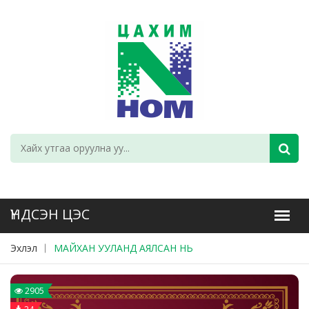
Эхлэл
МАЙХАН УУЛАНД АЯЛСАН НЬ
2905