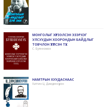
МОНГОЛЫГ ХҮРЭЭЛСЭН ЭЗЭРХЭГ
УЛСУУДЫН ХООРОНДЫН БАЙДЛЫГ
ТОВЧЛОН ҮЗҮҮЛСЭН ТҮҮХ
С. Буяннэмэх
НАМТРЫН ХУУДАСНААС
Хатгин Ц. Дамдинсүрэн