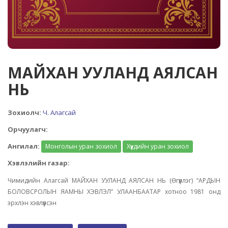
МАЙХАН УУЛАНД АЯЛСАН
НЬ
Зохиолч:
Ч. Алагсай
Орчуулагч:
Ангилал:
Монголын уран зохиол
Хүүхдийн уран зохиол
Хэвлэлийн газар:
Чимидийн Алагсай МАЙХАН УУЛАНД АЯЛСАН НЬ (Өгүүллэг) “АРДЫН
БОЛОВСРОЛЫН ЯАМНЫ ХЭВЛЭЛ” УЛААНБААТАР хотноо 1981 онд
эрхлэн хэвлүүлсэн