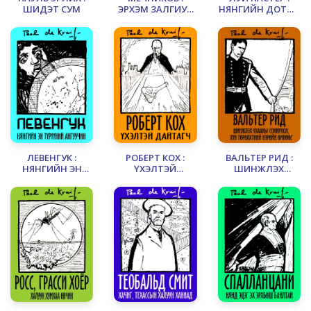
ШИДЭТ СУМ
ЭРХЭМ ЗАЛГИУР
НЯНГИЙН ДОТОР
ЭСҮҮД
АЮУЛ ЗАНАЛ
НУУЦЛАГДЖЭЭ
ЛЕВЕНГУК :
РОБЕРТ КОХ :
ВАЛЬТЕР РИД :
НЯНГИЙН ЭН
ҮХЭЛТЭЙ
ШИНЖЛЭХ
ТҮРҮҮНИЙ
ДАЙТАГЧ
УХААНЫ
АНГУУЧИН
СОНИРХОЛ, ХҮН
ТӨРӨЛХТНИЙ
НЭРИЙН ӨМНӨӨС