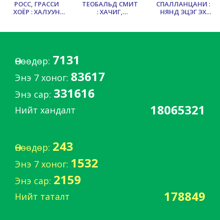
РОСС, ГРАССИ
ТЕОБАЛЬД СМИТ
СПАЛЛАНЦАНИ :
ХОЁР : ХАЛУУН
: ХАЧИГ,
НЯНД ЭЦЭГ ЭХ
ХУМХАА ӨВЧИН
ТЕХАССЫН
ЭРХБИШ
ХАЛУУН ХАНИАД
БАЙЛТАЙ
7131
Өнөөдөр:
83617
Энэ 7 хоног:
331616
Энэ сар:
18065321
Нийт хандалт
243
Өнөөдөр:
1532
Энэ 7 хоног:
2159
Энэ сар:
178849
Нийт таталт