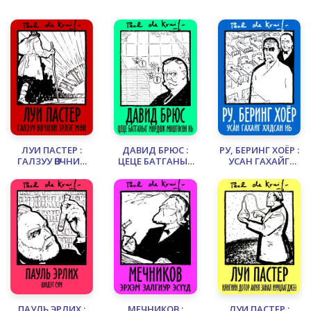
ЛУИ ПАСТЕР :
ДАВИД БРЮС :
РУ, БЕРИНГ XОЁР :
ГАЛЗУУ ӨВЧНИЙ
ЦЕЦЕ БАТГАНЫГ
УСАН ГАХАЙГ
ЭРЛЭГ МӨН
МӨРДӨЖ МӨШГӨСӨН НЬ
ХЯДСАН НЬ
ПАУЛЬ ЭРЛИХ :
МЕЧНИКОВ :
ЛУИ ПАСТЕР :