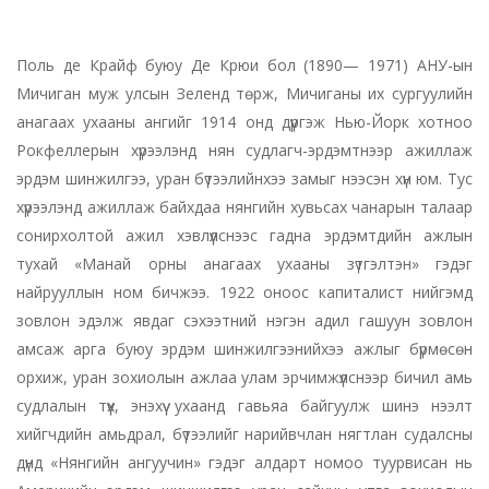
Поль де Крайф буюу Де Крюи бол (1890— 1971) АНУ-ын
Мичиган муж улсын Зеленд төрж, Мичиганы их сургуулийн
анагаах ухааны ангийг 1914 онд дүүргэж Нью-Йорк хотноо
Рокфеллерын хүрээлэнд нян судлагч-эрдэмтнээр ажиллаж
эрдэм шинжилгээ, уран бүтээлийнхээ замыг нээсэн хүн юм. Тус
хүрээлэнд ажиллаж байхдаа нянгийн хувьсах чанарын талаар
сонирхолтой ажил хэвлүүлснээс гадна эрдэмтдийн ажлын
тухай «Манай орны анагаах ухааны зүтгэлтэн» гэдэг
найрууллын ном бичжээ. 1922 оноос капиталист нийгэмд
зовлон эдэлж явдаг сэхээтний нэгэн адил гашуун зовлон
амсаж арга буюу эрдэм шинжилгээнийхээ ажлыг бүрмөсөн
орхиж, уран зохиолын ажлаа улам эрчимжүүлснээр бичил амь
судлалын түүх, энэхүү ухаанд гавьяа байгуулж шинэ нээлт
хийгчдийн амьдрал, бүтээлийг нарийвчлан нягтлан судалсны
дүнд «Нянгийн ангуучин» гэдэг алдарт номоо туурвисан нь