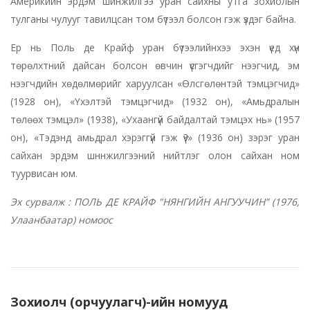
Америкийн эрдэм шинжилгээ уран сайхны утга зохиолын
тулганы чулууг тавилцсан том бүтээл болсон гэж үздэг байна.
Ер нь Поль де Крайф уран бүтээлийнхээ эхэн үед хүн
төрөлхтний дайсан болсон өвчин үүсгэгчдийг нээгчид, эм
нээгчдийн хөдөлмөрийг харуулсан «Өлсгөлөнтэй тэмцэгчид»
(1928 он), «Үхэлтэй тэмцэгчид» (1932 он), «Амьдралын
төлөөх тэмцэл» (1938), «Ухаангүй байдалтай тэмцэх нь» (1957
он), «Тэдэнд амьдрал хэрэггүй гэж үү?» (1936 он) зэрэг уран
сайхан эрдэм шннжилгээний нийтлэг олон сайхан ном
туурвисан юм.
Эх сурвалж : ПОЛЬ ДЕ КРАЙФ "НЯНГИЙН АНГУУЧИН” (1976,
Улаанбаатар) номоос
Зохиолч (орчуулагч)-ийн номууд