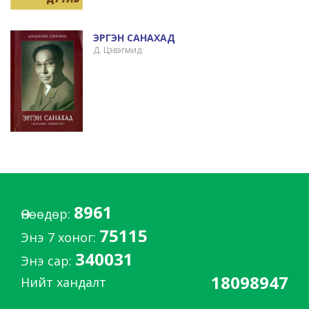
ЭРГЭН САНАХАД
Д. Цэвэгмид
8961
Өнөөдөр:
75115
Энэ 7 хоног:
340031
Энэ сар:
18098947
Нийт хандалт