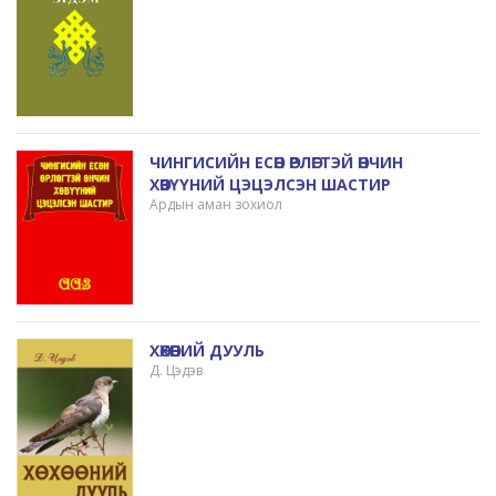
ЧИНГИСИЙН ЕСӨН ӨРЛӨГТЭЙ ӨНЧИН
ХӨВҮҮНИЙ ЦЭЦЭЛСЭН ШАСТИР
Ардын аман зохиол
ХӨХӨӨНИЙ ДУУЛЬ
Д. Цэдэв