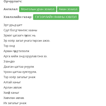
Орчуулагч:
Ангилал:
Монголын уран зохиол
Аман зохиол
Хэвлэлийн газар:
ГЭГЭЭРЛИЙН ЯАМНЫ ХЭВЛЭЛ
Эрт урьд цагт
Суут богд Чингис хааны
Эрмэг цагаагч гүүнээс нь
Эр хоёр загал унага төрсөн ажээ.
Тэр онд
Арван гүүнд тэлээлж
Арга хийж онд оруулав гэнэ ээ.
Эзэндээ
Дааган цагтаа унуулж
Үрээн цагтаа хуяглуулж.
Тэр хоёр загалыг унаж
Алтай ханыг
Арлан авлаж
Хөхүй ханыг
Хөвчлөн авлав.
Их загалыг унаж