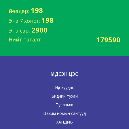
198
Өнөөдөр:
198
Энэ 7 хоног:
2900
Энэ сар:
179590
Нийт таталт
ҮНДСЭН ЦЭС
Нүүр хуудас
Бидний тухай
Тусламж
Цахим номын сангууд
ХАНДИВ