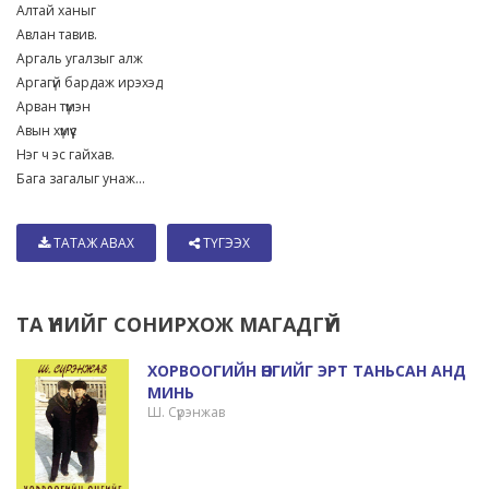
Алтай ханыг
Авлан тавив.
Аргаль угалзыг алж
Аргагүй бардаж ирэхэд
Арван түмэн
Авын хүмүүс
Нэг ч эс гайхав.
Бага загалыг унаж...
ТАТАЖ АВАХ
ТҮГЭЭХ
ТА ҮҮНИЙГ СОНИРХОЖ МАГАДГҮЙ
ХОРВООГИЙН ӨНГИЙГ ЭРТ ТАНЬСАН АНД
МИНЬ
Ш. Сүрэнжав