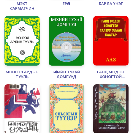
МЭХТ
ЕРӨӨЛ
БАР БА ҮНЭГ
САРМАГЧИН
МОНГОЛ АРДЫН
БӨХИЙН ТУХАЙ
ГАНЦ МОДОН
ТУУЛЬ
ДОМГУУД
ХОНОГТОЙ
ГАЛЗУУ УЛААН
БААТАР