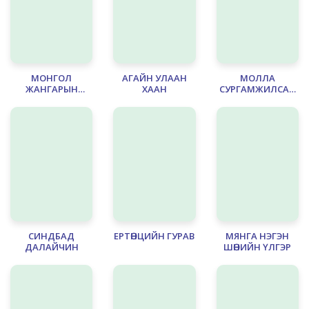
МОНГОЛ
АГАЙН УЛААН
МОЛЛА
ЖАНГАРЫН
ХААН
СУРГАМЖИЛСАН
ТУУЛЬ
НЬ
СИНДБАД
ЕРТӨНЦИЙН ГУРАВ
МЯНГА НЭГЭН
ДАЛАЙЧИН
ШӨНИЙН ҮЛГЭР