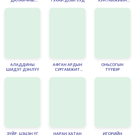
АДАЛ ЯВДАЛ
ТУУЖ
АЛАДДИНЫ
АФГАН АРДЫН
ОНЬСОГЫН
ШИДЭТ ДЭНЛҮҮ
СУРГАМЖИТ
ТҮҮВЭР
ТҮҮХ, БЯЦХАН
ҮЛГЭРҮҮД
ЗҮЙР, ЦЭЦЭН ҮГ
НАРАН ХАТАН
ИГОРИЙН