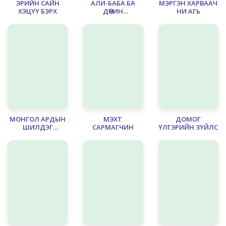
ЭРИЙН САЙН
АЛИ-БАБА БА
МЭРГЭН ХАРВААЧ
ХЭЦҮҮ БЭРХ
ДӨЧИН
НИ АГЬ
ДЭЭРЭМЧИН
МОНГОЛ АРДЫН
МЭХТ
ДОМОГ
ШИЛДЭГ
САРМАГЧИН
ҮЛГЭРИЙН ЗҮЙЛС
ДУУНУУД