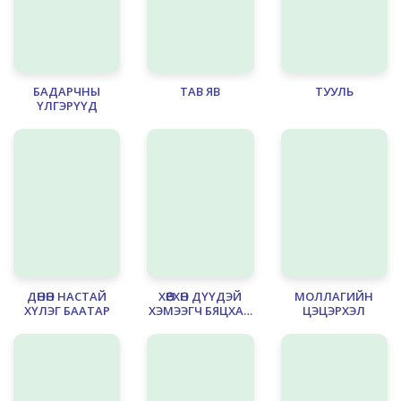
БАДАРЧНЫ
ТАВ ЯВ
ТУУЛЬ
ҮЛГЭРҮҮД
ДӨНӨН НАСТАЙ
ХӨӨРХӨН ДҮҮДЭЙ
МОЛЛАГИЙН
ХҮЛЭГ БААТАР
ХЭМЭЭГЧ БЯЦХАН
ЦЭЦЭРХЭЛ
ЖООМНЫ ҮЛГЭР