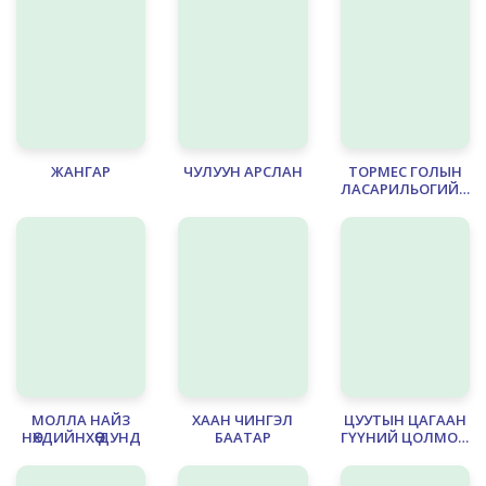
ЖАНГАР
ЧУЛУУН АРСЛАН
ТОРМЕС ГОЛЫН
ЛАСАРИЛЬОГИЙН
АМЬДРАЛ
МОЛЛА НАЙЗ
ХААН ЧИНГЭЛ
ЦУУТЫН ЦАГААН
НӨХДИЙНХӨӨ ДУНД
БААТАР
ГҮҮНИЙ ЦОЛМОН
ЦООХОР УНАГА