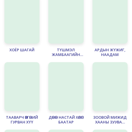
ХОЁР ШАГАЙ
ТҮШМЭЛ
АРДЫН ЖҮЖИГ,
ЖАМБААГИЙН
НААДАМ
ХӨГТЭЙ ЯВДАЛ
ТААВАРЧ ӨВГӨНИЙ
ДӨНӨН НАСТАЙ ХӨЛӨГ
ЗООВОЙ МИЖИД
ГУРВАН ХҮҮ
БААТАР
ХААНЫ ЗУУВАЙ
МИЖИД ХҮҮ