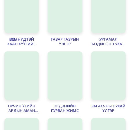
ӨРӨӨСӨН НҮДТЭЙ
ГАЗАР ГАЗРЫН
УРГАМАЛ
ХААН ХҮҮГИЙН
ҮЛГЭР
БОДИСЫН ТУХАЙ
ТУХАЙ ҮЛГЭР
ДОМГУУД
ОРЧИН ҮЕИЙН
ЭРДЭНИЙН
ЗАГАСЧНЫ ТУХАЙ
АРДЫН АМАН
ГУРВАН ЖИМС
ҮЛГЭР
ЗОХИОЛ