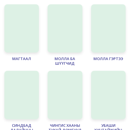
МАГТААЛ
МОЛЛА БА
МОЛЛА ГЭРТЭЭ
ШҮҮГЧИД
СИНДБАД
ЧИНГИС ХААНЫ
УБАШИ
ДАЛАЙЧНЫ
ТУХАЙ ДОМГУУД
ХУНТАЙЖИЙН