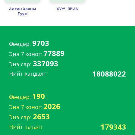
Алтан Хааны
ХУУЧ ЯРИА
Тууж
АЛТ МӨНГӨ-ЧУЛУУ, АРВАЙ БУУДАЙ-
АМЬДРАЛ
9703
Ардын аман зохиол
Өнөөдөр:
77889
Энэ 7 хоног:
337093
Энэ сар:
18088022
Нийт хандалт
190
Өнөөдөр:
2026
Энэ 7 хоног:
2653
Энэ сар:
179343
Нийт таталт
АХ ДҮҮ ГУРВЫН ХҮСЭЛ