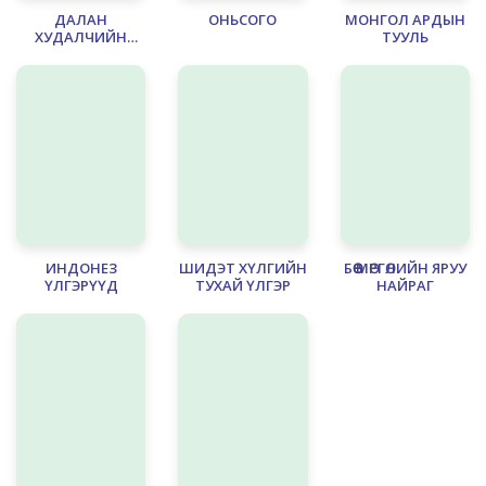
ДАЛАН
ОНЬСОГО
МОНГОЛ АРДЫН
ХУДАЛЧИЙН
TУУЛЬ
ҮЛГЭРҮҮД
ИНДОНЕЗ
ШИДЭТ ХҮЛГИЙН
БӨӨ МӨРГӨЛИЙН ЯРУУ
ҮЛГЭРҮҮД
ТУХАЙ ҮЛГЭР
НАЙРАГ