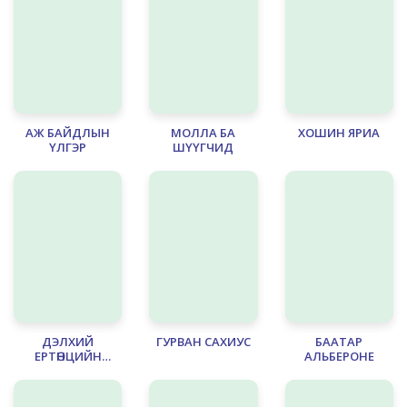
АЖ БАЙДЛЫН
МОЛЛА БА
ХОШИН ЯРИА
ҮЛГЭР
ШҮҮГЧИД
ДЭЛХИЙ
ГУРВАН САХИУС
БААТАР
ЕРТӨНЦИЙН
АЛЬБЕРОНЕ
ТУХАЙ ДОМГУУД