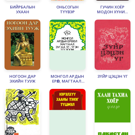
БИЙРБАЛЫН
ОНЬСОГЫН
ГУЧИН ХОЁР
УХААН
ТҮҮВЭР
МОДОН ХҮНИЙ
ҮЛГЭР
НОГООН ДАР
МОНГОЛ АРДЫН
ЗҮЙР ЦЭЦЭН ҮГ
ЭХИЙН ТУУЖ
ЕРӨӨЛ, МАГТААЛ,
ЗУГАА ҮГ