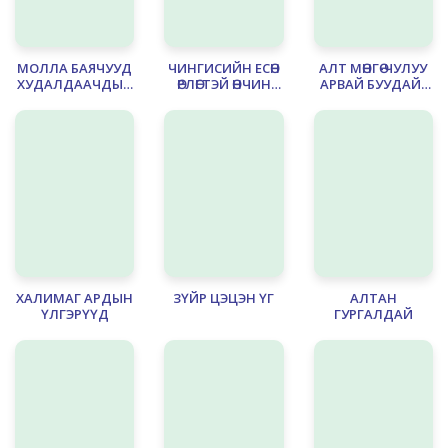
МОЛЛА БАЯЧУУД
ЧИНГИСИЙН ЕСӨН
АЛТ МӨНГӨ-ЧУЛУУ
ХУДАЛДААЧДЫН
ӨРЛӨГТЭЙ ӨНЧИН
АРВАЙ БУУДАЙ-
ДУНД
ХӨВҮҮНИЙ
АМЬДРАЛ
ЦЭЦЭЛСЭН
ШАСТИР
ХАЛИМАГ АРДЫН
ЗҮЙР ЦЭЦЭН ҮГ
АЛТАН
ҮЛГЭРҮҮД
ГУРГАЛДАЙ