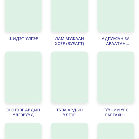
ШИДЭТ ҮЛГЭР
ЛАМ МУЖААН
АДГУУСАН БА
ХОЁР (ЗУРАГТ)
АРААТАН
АМЬТДЫН ТУХАЙ
ҮЛГЭРҮҮД
ЭНЭТХЭГ АРДЫН
ТУВА АРДЫН
ГҮҮНИЙ ҮРС
ҮЛГЭРҮҮД
ҮЛГЭР
ГАРГАХЫН
ЦАЦАЛ