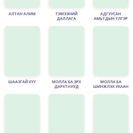
АЛТАН АЛИМ
ТЭМЭЭНИЙ
АДГУУСАН
ДАЛЛАГА
АМЬТДЫН ҮЛГЭР
ШААЗГАЙ ХҮҮ
МОЛЛА БА ЭРХ
МОЛЛА БА
ДАРХТНУУД
ШИНЖЛЭХ УХААН