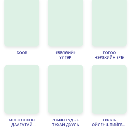
БООВ
НӨХӨРЛӨЛИЙН
ТОГОО
ҮЛГЭР
НЭРЭХИЙН ЕРӨӨЛ
МОГЖООХОН
РОБИН ГУДЫН
ТИЛЛЬ
ДААГАТАЙ
ТУХАЙ ДУУЛЬ
ОЙЛЕНШПИЙГЕЛИ
ЖОГЖООХОН ХҮҮ
АДТАЙ ЯВДЛУУД