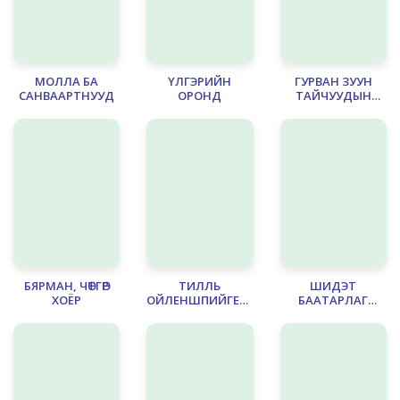
МОЛЛА БА
ҮЛГЭРИЙН
ГУРВАН ЗУУН
САНВААРТНУУД
ОРОНД
ТАЙЧУУДЫН
ДОМОГ
БЯРМАН, ЧӨТГӨР
ТИЛЛЬ
ШИДЭТ
ХОЁР
ОЙЛЕНШПИЙГЕЛИЙН
БААТАРЛАГ
АДТАЙ ЯВДЛУУД
ҮЛГЭРҮҮД
- 1