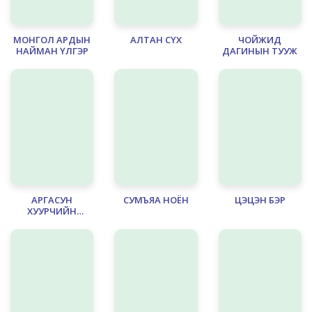
МОНГОЛ АРДЫН
АЛТАН СҮХ
ЧОЙЖИД
НАЙМАН ҮЛГЭР
ДАГИНЫН ТУУЖ
АРГАСУН
СУМЪЯА НОЁН
ЦЭЦЭН БЭР
ХУУРЧИЙН
ДОМОГ