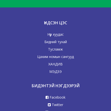
Ардын аман зохиол
ҮНДСЭН ЦЭС
Нүүр хуудас
Бидний тухай
Тусламж
Цахим номын сангууд
ХАНДИВ
МЭДЭЭ
ЗАН ҮЙЛИЙН ХОЛБОГДОЛТОЙ АМАН
ЗОХИОЛ
БИДЭНТЭЙ НЭГДЭЭРЭЙ
Ардын аман зохиол
Facebook
Twitter