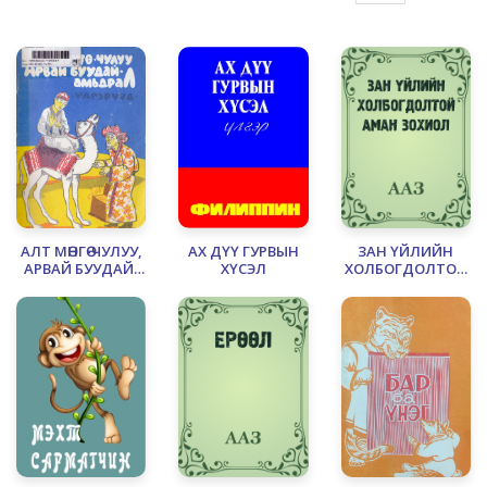
АЛТ МӨНГӨ-ЧУЛУУ,
АХ ДҮҮ ГУРВЫН
ЗАН ҮЙЛИЙН
АРВАЙ БУУДАЙ-
ХҮСЭЛ
ХОЛБОГДОЛТОЙ
АМЬДРАЛ
АМАН ЗОХИОЛ