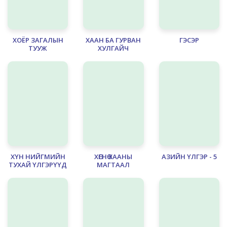
ХОЁР ЗАГАЛЫН
ХААН БА ГУРВАН
ГЭСЭР
ТУУЖ
ХУЛГАЙЧ
ХҮН НИЙГМИЙН
ХӨГНӨ ХААНЫ
АЗИЙН ҮЛГЭР - 5
ТУХАЙ ҮЛГЭРҮҮД
МАГТААЛ