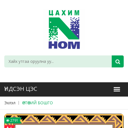
Эхлэл
ӨРТӨӨНИЙ БОШГО
2791