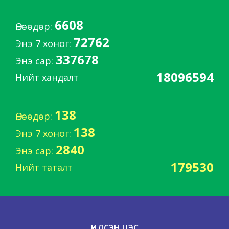
6608
Өнөөдөр:
72762
Энэ 7 хоног:
337678
Энэ сар:
18096594
Нийт хандалт
138
Өнөөдөр:
138
Энэ 7 хоног:
2840
Энэ сар:
179530
Нийт таталт
ҮНДСЭН ЦЭС