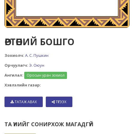
ӨРТӨӨНИЙ БОШГО
Зохиолч:
А. С. Пушкин
Орчуулагч:
Э. Оюун
Ангилал:
Оросын уран зохиол
Хэвлэлийн газар:
ТАТАЖ АВАХ
ТҮГЭЭХ
ТА ҮҮНИЙГ СОНИРХОЖ МАГАДГҮЙ