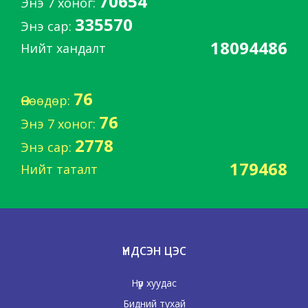
70654
Энэ 7 хоног:
335570
Энэ сар:
18094486
Нийт хандалт
76
Өнөөдөр:
76
Энэ 7 хоног:
2778
Энэ сар:
179468
Нийт таталт
ҮНДСЭН ЦЭС
Нүүр хуудас
Бидний тухай