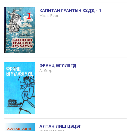
КАПИТАН ГРАНТЫН ХҮҮХДҮҮД - 1
Жюль Верн
ФРАНЦ ӨГҮҮЛЛЭГҮҮД
А. Доде
АЛТАН ЛИШ ЦЭЦЭГ