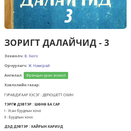
ЗОРИГТ ДАЛАЙЧИД - 3
Зохиолч:
В. Хюго
Орчуулагч:
Ж. Намсрай
Ангилал:
Францын уран зохиол
Хэвлэлийн газар:
ГУРАВДУГААР ХЭСЭГ : ДЕРЮШЕТТ ОХИН
ТЭРГҮҮН ДЭВТЭР : ШӨНӨ БА САР
I : Усан буудлын хонх
II : Буудлын хонх
ДЭД ДЭВТЭР : ХАЙРЫН ХАРИУД