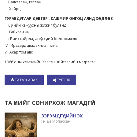
I : Баясгалан, гаслан
II : Хайрцаг
ГУРАВДУГААР ДЭВТЭР : КАШМИР ОНГОЦ АЯНД ХӨДЛӨВ
I : Сүмийн хажуухны жижиг буланд
II : Гайхсан нь
III : Биеэ хайрладаггүй хүний болгоомжлол
IV : Ирээдүйд авах эхнэрт чинь
V : Асар том авс
1966 оны хэвлэлийн Хэвлэн нийтлэлийн мэдээлэл
ТАТАЖ АВАХ
ТҮГЭЭХ
ТА ҮҮНИЙГ СОНИРХОЖ МАГАДГҮЙ
ЗЭРЭМДГҮҮДИЙН ЭХ
Гүи Де Мопассан