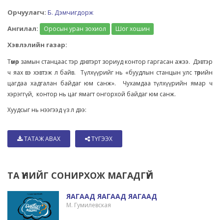
Орчуулагч:
Б. Дэмчигдорж
Ангилал:
Оросын уран зохиол
Шог хошин
Хэвлэлийн газар:
Төмөр замын станцаас тэр дэвтэрт зориуд контор гаргасан ажээ. Дэвтэр
ч яах вэ хэвтэж л байв. Түлхүүрийг нь «буудлын станцын улс төрийн
цагдаа хадгалан байдаг юм санж». Чухамдаа түлхүүрийн ямар ч
хэрэггүй, контор нь цаг ямагт онгорхой байдаг юм санж.
Хуудсыг нь нээгээд үз л дээ:
ТАТАЖ АВАХ
ТҮГЭЭХ
ТА ҮҮНИЙГ СОНИРХОЖ МАГАДГҮЙ
ЯАГААД ЯАГААД ЯАГААД
М. Гумилевская