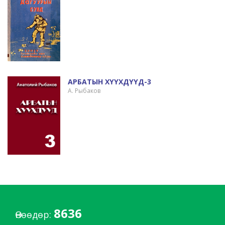
АРБАТЫН ХҮҮХДҮҮД-3
А. Рыбаков
8636
Өнөөдөр: