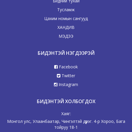
Бидний тухай
Тусламж
Цахим номын сангууд
ХАНДИВ
МЭДЭЭ
БИДЭНТЭЙ НЭГДЭЭРЭЙ
Facebook
Twitter
Instagram
БИДЭНТЭЙ ХОЛБОГДОХ
Хаяг:
Монгол улс, Улаанбаатар, Чингэлтэй дүүрэг. 4-р Хороо, Бага
тойруу 18-1