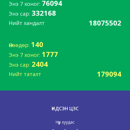
76094
Энэ 7 хоног:
332168
Энэ сар:
18075502
Нийт хандалт
140
Өнөөдөр:
1777
Энэ 7 хоног:
2404
Энэ сар:
179094
Нийт таталт
ҮНДСЭН ЦЭС
Нүүр хуудас