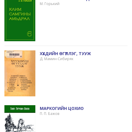
М. Горький
ХҮҮХДИЙН ӨГҮҮЛЛЭГ, ТУУЖ
Д. Мамин-Сибиряк
МАРКОГИЙН ЦОХИО
П. П. Бажов