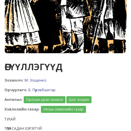
ӨГҮҮЛЛЭГҮҮД
Зохиолч:
М. Зощенко
Орчуулагч:
Б. Пүрэвбаатар
Ангилал:
Оросын уран зохиол
Шог хошин
Хэвлэлийн газар:
Улсын хэвлэлийн газар
ТУХАЙ
ТӨРӨЛ САДАН ХЭРЭГГҮЙ