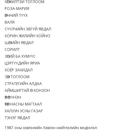
ХӨГЖИЛТЭЙ ТОГЛООМ
РОЗА-МАРИЯ
ӨВЧНИЙ ТҮҮХ
ВАЛЯ
СҮҮЛЧИЙН ЭВГҮЙ ЯВДАЛ
ХОРИН ЖИЛИЙН ХОЙНО
ШӨНИЙН ЯВДАЛ
СОРИЛТ
ЗӨГИЙ БА ХҮМҮҮС
ЦЭРГҮҮДИЙН ЯРИА
ХОЁР ЗАХИДАЛ
ЗӨВ ТОГЛООМ
СТРАТЕГИЙН АЛДАА
АЙМШИГТАЙ ӨС ХОНЗОН
ӨӨР ӨӨР ҮНЭН
ӨТӨЛ НАСНЫ МАГТААЛ
ХАЛУУН УСНЫ ГАЗАР
ТЭНЭГ ЯВДАЛ
1987 оны хэвлэлийн Хэвлэн нийтлэлийн мэдээлэл: