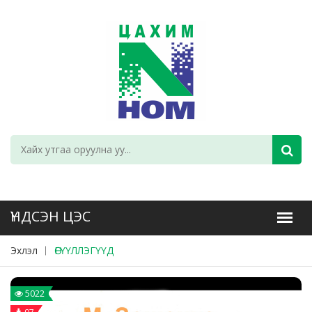
Эхлэл
ӨГҮҮЛЛЭГҮҮД
5022