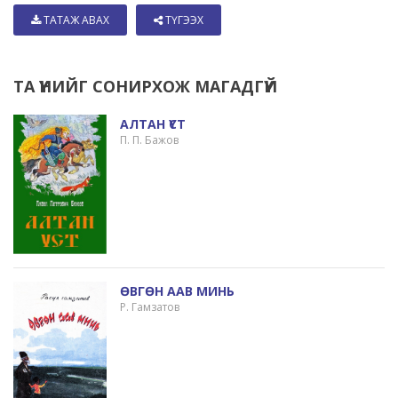
ТАТАЖ АВАХ
ТҮГЭЭХ
ТА ҮҮНИЙГ СОНИРХОЖ МАГАДГҮЙ
АЛТАН ҮСТ
П. П. Бажов
ӨВГӨН ААВ МИНЬ
Р. Гамзатов