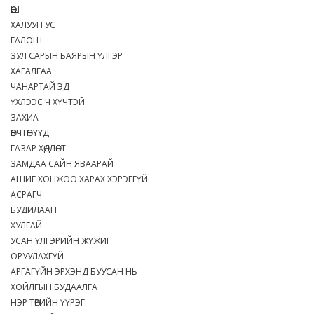
ӨӨШ
ХАЛУУН УС
ГАЛОШ
ЗУЛ САРЫН БАЯРЫН ҮЛГЭР
ХАГАЛГАА
ЧАНАРТАЙ ЭД
ҮХЛЭЭС Ч ХҮЧТЭЙ
ЗАХИА
ӨВЧТӨНҮҮД
ГАЗАР ХӨДЛӨЛТ
ЗАМДАА САЙН ЯВААРАЙ
АШИГ ХОНЖОО ХАРАХ ХЭРЭГГҮЙ
АСРАГЧ
БУДИЛААН
ХУЛГАЙ
УСАН ҮЛГЭРИЙН ЖҮЖИГ
ОРУУЛАХГҮЙ
АРГАГҮЙН ЭРХЭНД БУУСАН НЬ
ХОЙЛГЫН БУДААЛГА
НЭР ТӨРИЙН ҮҮРЭГ