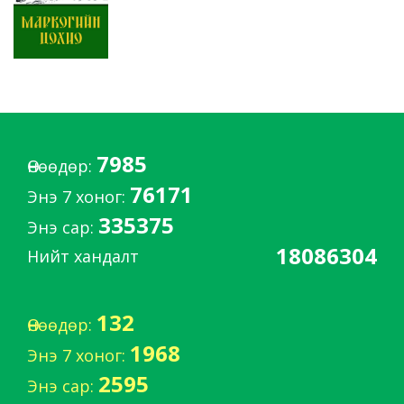
7985
Өнөөдөр:
76171
Энэ 7 хоног:
335375
Энэ сар:
18086304
Нийт хандалт
132
Өнөөдөр:
1968
Энэ 7 хоног:
2595
Энэ сар: