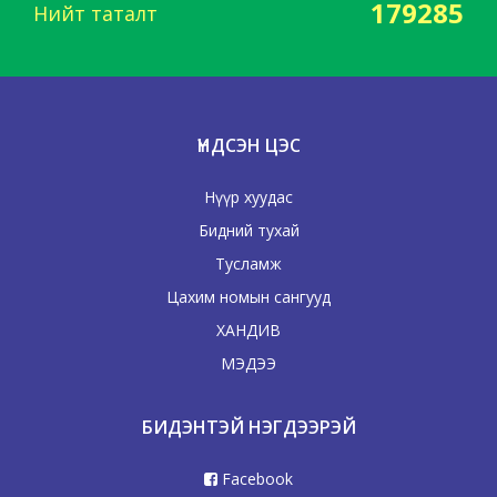
179285
Нийт таталт
ҮНДСЭН ЦЭС
Нүүр хуудас
Бидний тухай
Тусламж
Цахим номын сангууд
ХАНДИВ
МЭДЭЭ
БИДЭНТЭЙ НЭГДЭЭРЭЙ
Facebook