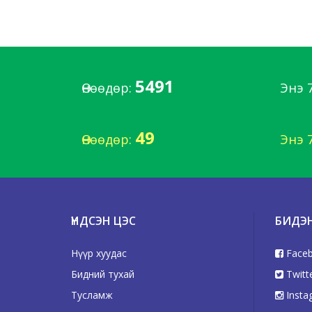
5491
Өнөөдөр:
Энэ 
49
Өнөөдөр:
Энэ 
ҮНДСЭН ЦЭС
БИДЭ
Нүүр хуудас
Face
Бидний тухай
Twitt
Тусламж
Insta