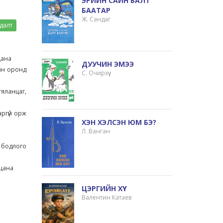
ЭРИЙН САЙН БАЛТ
БААТАР
Ж. Сандаг
далт
лцана
ДУУЧИН ЭМЭЭ
ийн оронд
С. Очирхүү
гяланцаг,
аргүй орж
ХЭН ХЭЛСЭН ЮМ БЭ?
Л. Ванган
о бодлого
илцана
ЦЭРГИЙН ХҮҮ
Валентин Катаев