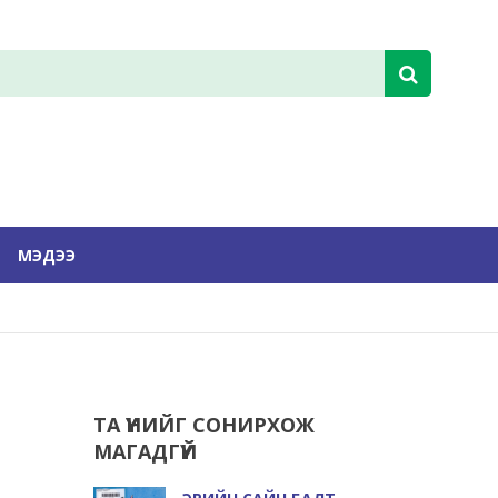
МЭДЭЭ
ТА ҮҮНИЙГ СОНИРХОЖ
МАГАДГҮЙ