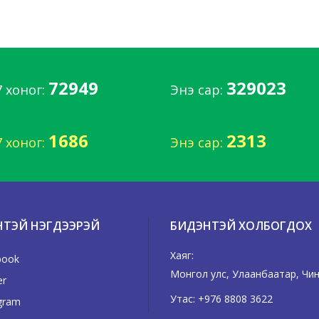
72949
329023
7 хоног:
Энэ сар:
1686
2313
7 хоног:
Энэ сар:
НТЭЙ НЭГДЭЭРЭЙ
БИДЭНТЭЙ ХОЛБОГДОХ
Хаяг:
book
Монгол улс, Улаанбаатар, Чинг
er
Утас:
+976 8808 3622
gram