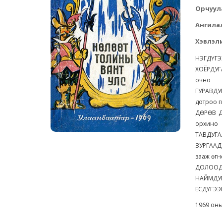
Орчуул
Ангила
Хэвлэли
НЭГДҮГЭЭ
ХОЁРДУГА
очно
ГУРАВДУГ
дотроо п
ДӨРӨВ ДҮ
орхино
ТАВДУГАА
ЗУРГААДУ
зааж өг
ДОЛООДУГ
НАЙМДУГА
ЕСДҮГЭЭР
1969 оны