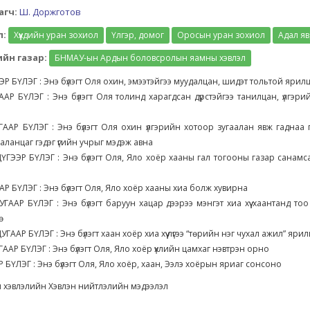
агч:
Ш. Доржготов
л:
Хүүхдийн уран зохиол
Үлгэр, домог
Оросын уран зохиол
Адал яв
йн газар:
БНМАУ-ын Ардын боловсролын яамны хэвлэл
Р БҮЛЭГ : Энэ бүлэгт Оля охин, эмээтэйгээ муудалцан, шидэт тольтой яри
АР БҮЛЭГ : Энэ бүлэгт Оля толинд харагдсан дүрстэйгээ танилцан, үлгэр
ААР БҮЛЭГ : Энэ бүлэгт Оля охин үлгэрийн хотоор зугаалан явж гаднаа 
аланцаг гэдэг үгийн учрыг мэдэж авна
ГЭЭР БҮЛЭГ : Энэ бүлэгт Оля, Яло хоёр хааны гал тогооны газар санамс
Р БҮЛЭГ : Энэ бүлэгт Оля, Яло хоёр хааны хиа болж хувирна
ГААР БҮЛЭГ : Энэ бүлэгт баруун хацар дээрээ мэнгэт хиа хүү хаантанд то
нө
ААР БҮЛЭГ : Энэ бүлэгт хаан хоёр хиа хүү лүгээ “төрийн нэг чухал ажил” яр
АР БҮЛЭГ : Энэ бүлэгт Оля, Яло хоёр үхлийн цамхаг нэвтрэн орно
 БҮЛЭГ : Энэ бүлэгт Оля, Яло хоёр, хаан, Ээлэ хоёрын яриаг сонсоно
 хэвлэлийн Хэвлэн нийтлэлийн мэдээлэл