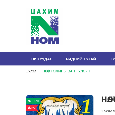
НҮҮР ХУУДАС
БИДНИЙ ТУХАЙ
Т
Эхлэл
НӨЛӨӨТ ТОЛИНЫ ВАНТ УЛС - 1
НӨЛ
3220
65
Зохиол