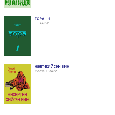
ГОРА - 1
Р. ТААГҮР
НӨХӨРТӨӨ ХИЙСЭН БИН
Моохан Раакээш