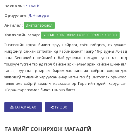
Зохиолч:
Р. ТААГҮР
Орчуулагч:
Д. Нямсүрэн
Ангилал:
Энэтхэг зохиол
Хэвлэлийн газар:
УЛСЫН ХЭВЛЭЛИЙН ХЭРЭГ ЭРХЛЭХ ХОРОО
Энэтхэгийн цэцэн билигт яруу найрагч, соён гийгүүлэгч, их ухаант,
нигүүлсэнгүй сайхан сэтгэлтэй хүн Рабиндранат Таагүр 19-р зууны 70-аад
оны Бенгалийн нийгмийн байгуулалтыг тольдон үзсэн мэт тод
томруун тусган тэр үед гарч байсан эрх чөлөөг эрэн хайсан шинэ үзэл
санаа, хуучныг үхширтэл баримтлах заншил хоёрын хоорондох
эвлэршгүй тэмцлийг харуулсан өнөр нэгэн гэр бүл Энэтхэг эх орныхоо
төлөө амь хайргүй тэмцэгч жавхаалаг эр Горагийн дүрийг харуулсан
«Гора» гэдэг зохиол бичсэн нь энэ бүлгээ.
ТАТАЖ АВАХ
ТҮГЭЭХ
ТА ҮҮНИЙГ СОНИРХОЖ МАГАДГҮЙ