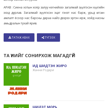
АРАВ : Сиена хотын хоёр залуу нэгнийхээ загалмай зүүлгэсэн хүүгийн
эхэд дурлав. Загалмай зүүлгэсэн эцэг гэнэт нас барж, урьд өгсөн
амлалт ёсоор нас барсны дараа найз дээрээ эргэн ирж, хойд насны
амьдралын тухай ярив.
ТАТАЖ АВАХ
ТҮГЭЭХ
ТА ҮҮНИЙГ СОНИРХОЖ МАГАДГҮЙ
ИД ШИДТЭН ЖИРО
Жанни Родари
ШИДЭТ МОРЬ