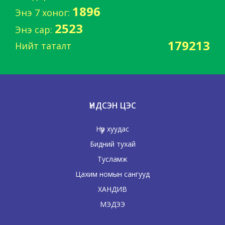
1896
Энэ 7 хоног:
2523
Энэ сар:
179213
Нийт таталт
ҮНДСЭН ЦЭС
Нүүр хуудас
Бидний тухай
Тусламж
Цахим номын сангууд
ХАНДИВ
МЭДЭЭ