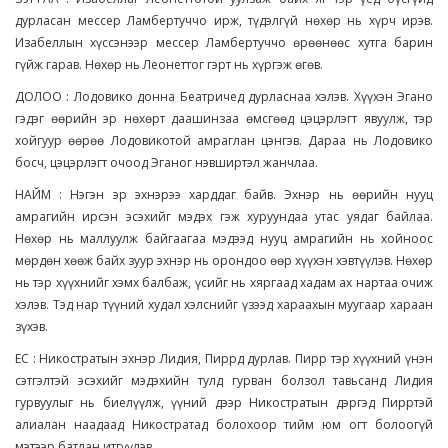
дурласан мессер Ламбертуччо ирж, түдэлгүй нөхөр нь хүрч ирэв.
Изабеллын хүссэнээр мессер Ламбертуччо өрөөнөөс хутга барин
гүйж гарав. Нөхөр нь Леонеттог гэрт нь хүргэж өгөв.
ДОЛОО : Лодовико донна Беатричед дурласнаа хэлэв. Хүүхэн Эгано
гэдэг өөрийн эр нөхөрт даашинзаа өмсгөөд цэцэрлэгт явуулж, тэр
хойгуур өөрөө Лодовикотой амраглан цэнгэв. Дараа нь Лодовико
босч, цэцэрлэгт очоод Эганог нэвширтэл жанчлаа.
НАЙМ : Нэгэн эр эхнэрээ харддаг байв. Эхнэр нь өөрийн нууц
амрагийн ирсэн эсэхийг мэдэх гэж хуруундаа утас уядаг байлаа.
Нөхөр нь маллуулж байгаагаа мэдээд нууц амрагийн нь хойноос
мөрдөн хөөж байх зуур эхнэр нь орондоо өөр хүүхэн хэвтүүлэв. Нөхөр
нь тэр хүүхнийг хэмх балбаж, үсийг нь хяргаад хадам ах нартаа очиж
хэлэв. Тэд нар түүний худал хэлснийг үзээд хараахын муугаар хараан
зүхэв.
ЕС : Никостратын эхнэр Лидия, Пиррд дурлав. Пирр тэр хүүхний үнэн
сэтгэлтэй эсэхийг мэдэхийн тулд гурван болзол тавьсанд Лидия
гурвуулыг нь биелүүлж, үүний дээр Никостратын дэргэд Пирртэй
алиалан наадаад Никостратад болохоор тийм юм огт болоогүй
мэтээр батлан итгүүлэв.