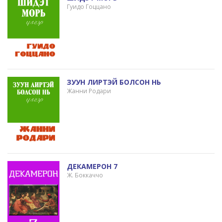
Гуидо Гоццано
ЗУУН ЛИРТЭЙ БОЛСОН НЬ
Жанни Родари
ДЕКАМЕРОН 7
Ж. Боккаччо