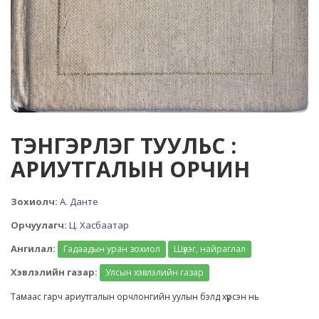
ТЭНГЭРЛЭГ ТУУЛЬС :
АРИУТГАЛЫН ОРЧИН
Зохиолч:
А. Данте
Орчуулагч:
Ц. Хасбаатар
Ангилал:
Гадаадын уран зохиол
Шүлэг, найраглал
Хэвлэлийн газар:
Улсын хэвлэлийн газар
Тамаас гарч ариутгалын орчлонгийн уулын бэлд хүрсэн нь