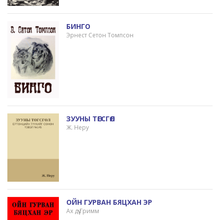
БИНГО
Эрнест Сетон Томпсон
ЗУУНЫ ТӨГСГӨЛ
Ж. Неру
ОЙН ГУРВАН БЯЦХАН ЭР
Ах дүү Гримм