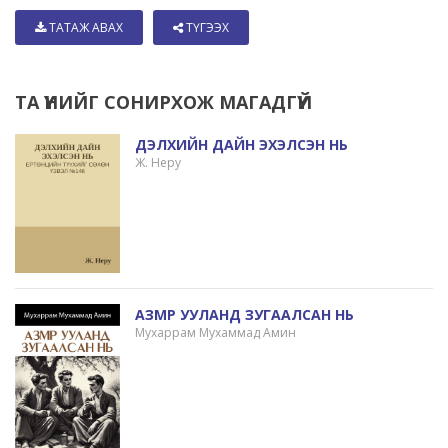
ТАТАЖ АВАХ
ТҮГЭЭХ
ТА ҮҮНИЙГ СОНИРХОЖ МАГАДГҮЙ
ДЭЛХИЙН ДАЙН ЭХЭЛСЭН НЬ
Ж. Неру
АЗМР УУЛАНД ЗУГААЛСАН НЬ
Мухаррам Мухаммад Амин