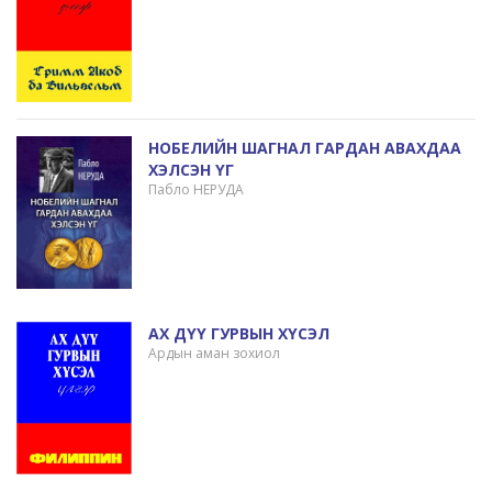
НОБЕЛИЙН ШАГНАЛ ГАРДАН АВАХДАА
ХЭЛСЭН ҮГ
Пабло НЕРУДА
АХ ДҮҮ ГУРВЫН ХҮСЭЛ
Ардын аман зохиол