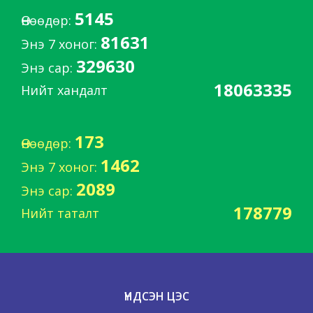
5145
Өнөөдөр:
81631
Энэ 7 хоног:
329630
Энэ сар:
18063335
Нийт хандалт
173
Өнөөдөр:
1462
Энэ 7 хоног:
2089
Энэ сар:
178779
Нийт таталт
ҮНДСЭН ЦЭС