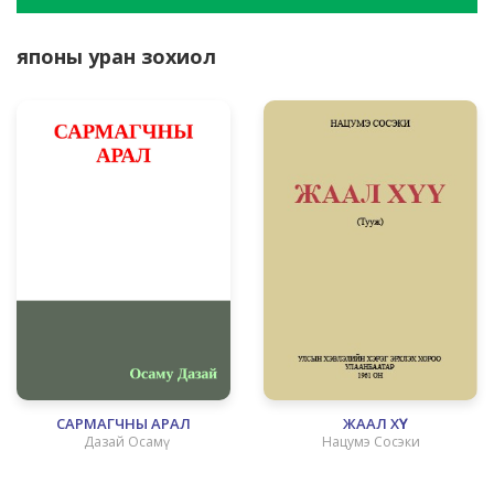
японы уран зохиол
САРМАГЧНЫ АРАЛ
ЖААЛ ХҮҮ
Дазай Осамү
Нацумэ Сосэки