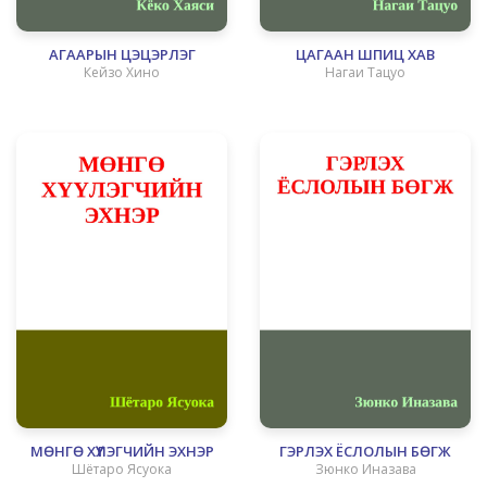
АГААРЫН ЦЭЦЭРЛЭГ
ЦАГААН ШПИЦ ХАВ
Кейзо Хино
Нагаи Тацуо
МӨНГӨ ХҮҮЛЭГЧИЙН ЭХНЭР
ГЭРЛЭХ ЁСЛОЛЫН БӨГЖ
Шётаро Ясуока
Зюнко Иназава