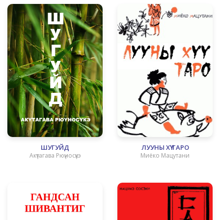
ШУГУЙД
ЛУУНЫ ХҮҮ ТАРО
Акүтагава Рюүносүкэ
Миёко Мацутани