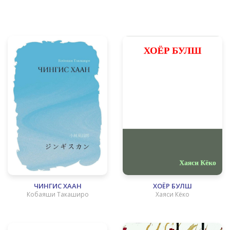
ЧИНГИС ХААН
ХОЁР БУЛШ
Кобаяши Такаширо
Хаяси Кёко