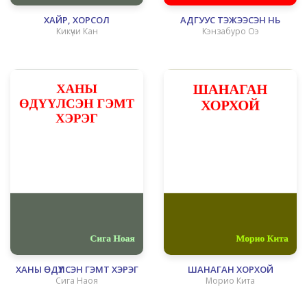
ХАЙР, ХОРСОЛ
АДГУУС ТЭЖЭЭСЭН НЬ
Кикүчи Кан
Кэнзабуро Оэ
ХАНЫ ӨДҮҮЛСЭН ГЭМТ ХЭРЭГ
ШАНАГАН ХОРХОЙ
Сига Наоя
Морио Кита