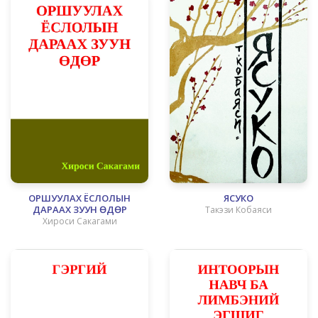
ОРШУУЛАХ ЁСЛОЛЫН
ЯСУКО
ДАРААХ ЗУУН ӨДӨР
Такэзи Кобаяси
Хироси Сакагами