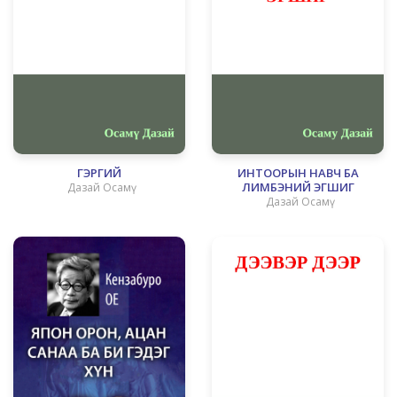
ГЭРГИЙ
ИНТООРЫН НАВЧ БА
ЛИМБЭНИЙ ЭГШИГ
Дазай Осамү
Дазай Осамү