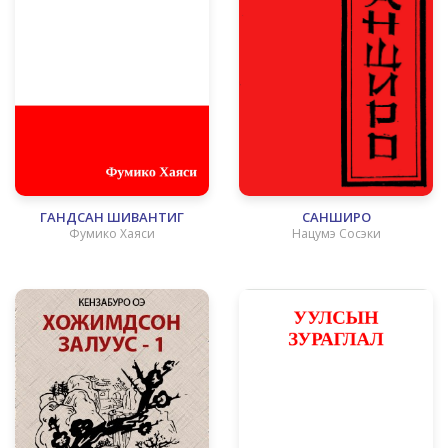
ГАНДСАН ШИВАНТИГ
САНШИРО
Фумико Хаяси
Нацумэ Сосэки