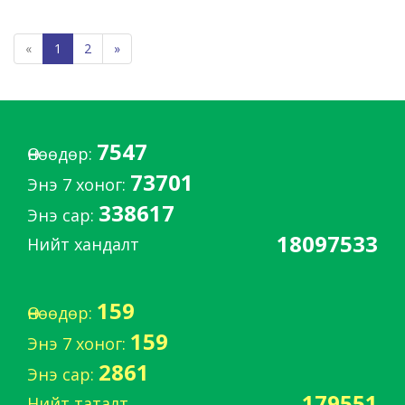
«
1
2
»
7547
Өнөөдөр:
73701
Энэ 7 хоног:
338617
Энэ сар:
18097533
Нийт хандалт
159
Өнөөдөр:
159
Энэ 7 хоног:
2861
Энэ сар:
179551
Нийт таталт