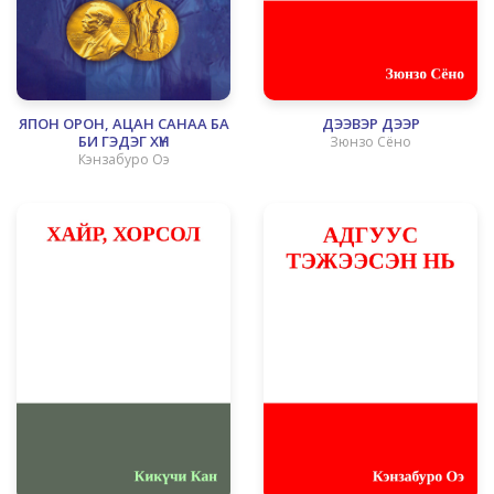
ЯПОН ОРОН, АЦАН САНАА БА
ДЭЭВЭР ДЭЭР
БИ ГЭДЭГ ХҮН
Зюнзо Сёно
Кэнзабуро Оэ