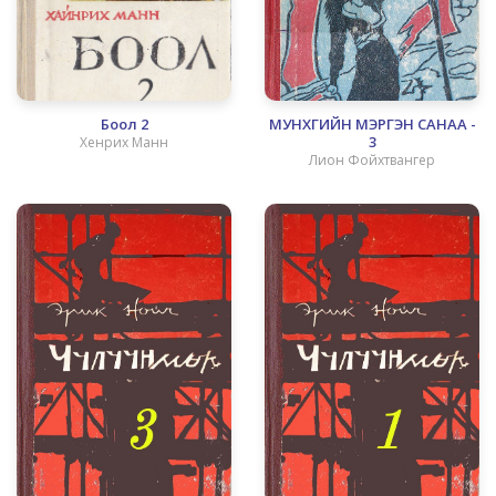
Боол 2
МУНХГИЙН МЭРГЭН САНАА -
3
Хенрих Манн
Лион Фойхтвангер