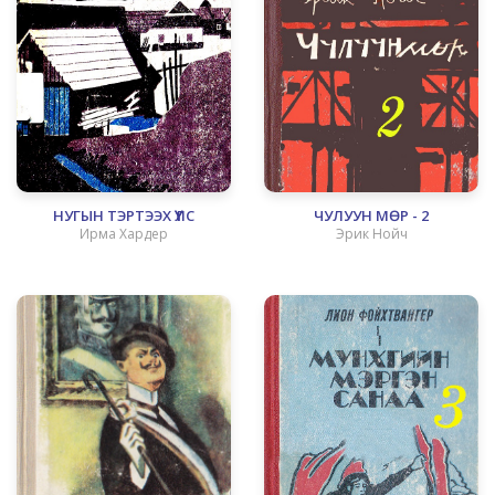
НУГЫН ТЭРТЭЭХ ҮҮЛС
ЧУЛУУН МӨР - 2
Ирма Хардер
Эрик Нойч