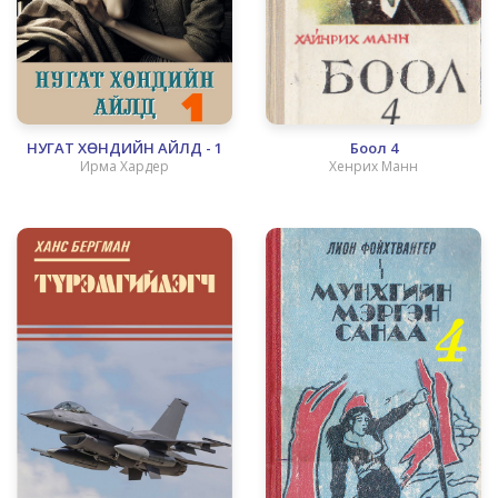
НУГАТ ХӨНДИЙН АЙЛД - 1
Боол 4
Ирма Хардер
Хенрих Манн