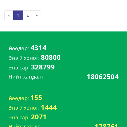
«
1
2
»
4314
Өнөөдөр:
80800
Энэ 7 хоног:
328799
Энэ сар:
18062504
Нийт хандалт
155
Өнөөдөр:
1444
Энэ 7 хоног:
2071
Энэ сар:
178761
Нийт таталт