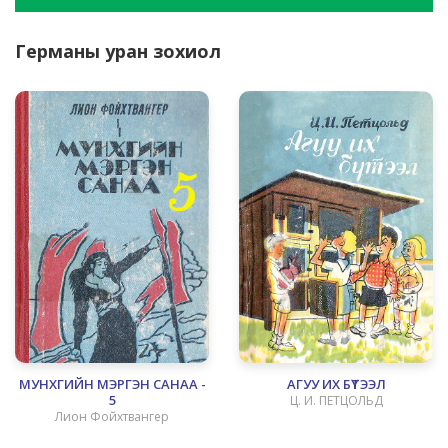
Германы уран зохиол
МУНХГИЙН МЭРГЭН САНАА -
АГУУ ИХ БҮТЭЭЛ
5
Ц. И. ПЕТЦОЛЬД
Лион Фойхтвангер