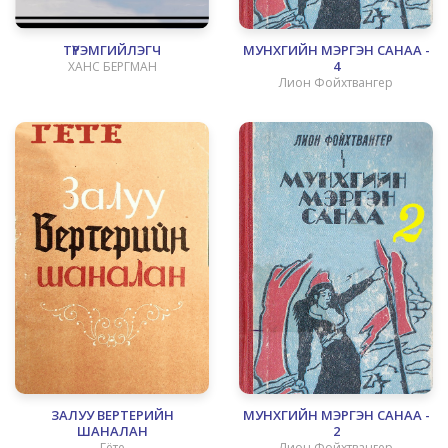
ТҮРЭМГИЙЛЭГЧ
МУНХГИЙН МЭРГЭН САНАА -
4
ХАНС БЕРГМАН
Лион Фойхтвангер
ЗАЛУУ ВЕРТЕРИЙН
МУНХГИЙН МЭРГЭН САНАА -
ШАНАЛАН
2
Гёте
Лион Фойхтвангер