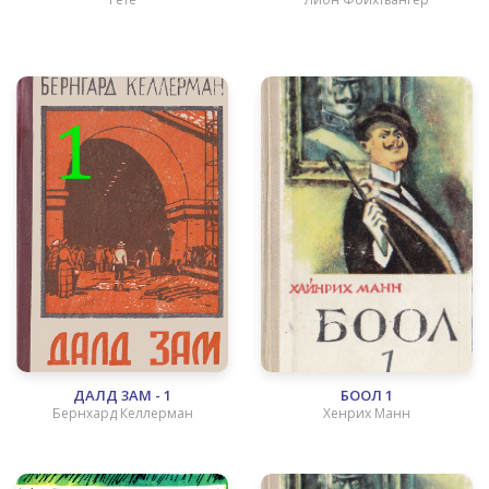
ДАЛД 3АМ - 1
БООЛ 1
Бернхард Келлерман
Хенрих Манн