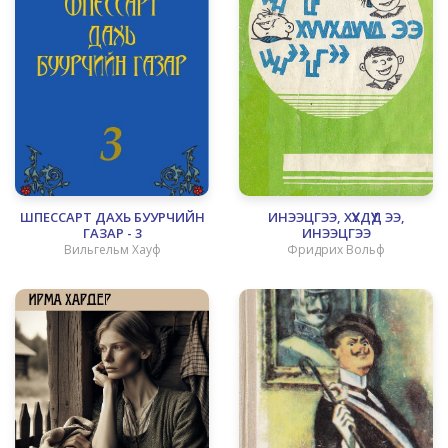
ШПЕССАРТ ДАХЬ БУУРЧИЙН
ИНЭЭЦГЭЭ, ХҮҮХДҮҮД ЭЭ,
ГАЗАР - 3
ИНЭЭЦГЭЭ
Вильгельм Хауф
Фридрих Вольф