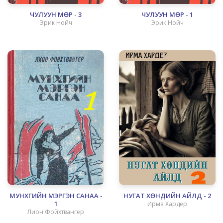
ЧУЛУУН МӨР - 3
ЧУЛУУН МӨР - 1
Эрик Нойч
Эрик Нойч
МУНХГИЙН МЭРГЭН САНАА -
НУГАТ ХӨНДИЙН АЙЛД - 2
1
Ирма Хардер
Лион Фойхтвангер