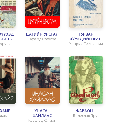
ХҮҮХЭД
ЦАГИЙН УРСГАЛ
ГУРВАН
ЧИНЬ...
ХҮҮХДИЙН ХУВЬ
Эдвард Стахура
ЗАЯА
орчак
Хенрик Сиенкевич
ХАЙР
УНАСАН
ФАРАОН 1
ХАЙЛААС
лав
Болеслав Прус
Кавалец Юлиан
евич