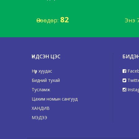
82
Өнөөдөр:
Энэ 
ҮНДСЭН ЦЭС
БИДЭ
Нүүр хуудас
Face
Бидний тухай
Twitt
Тусламж
Insta
Цахим номын сангууд
ХАНДИВ
МЭДЭЭ