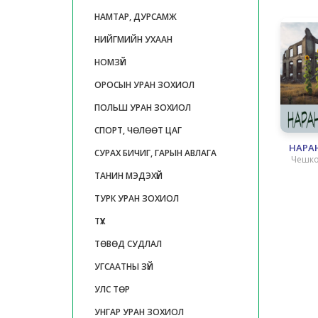
НАМТАР, ДУРСАМЖ
НИЙГМИЙН УХААН
НОМЗҮЙ
ОРОСЫН УРАН ЗОХИОЛ
ПОЛЬШ УРАН ЗОХИОЛ
СПОРТ, ЧӨЛӨӨТ ЦАГ
НАРА
СУРАХ БИЧИГ, ГАРЫН АВЛАГА
Чешко
ТАНИН МЭДЭХҮЙ
ТУРК УРАН ЗОХИОЛ
ТҮҮХ
ТӨВӨД СУДЛАЛ
УГСААТНЫ ЗҮЙ
УЛС ТӨР
УНГАР УРАН ЗОХИОЛ