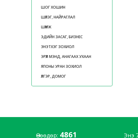
ШОГ ХОШИН
ШҮЛЭГ, НАЙРАГЛАЛ
ШҮҮМЖ
ЭДИЙН ЗАСАГ, БИЗНЕС
ЭНЭТХЭГ ЗОХИОЛ
ЭРҮҮЛ МЭНД, АНАГААХ УХААН
ЯПОНЫ УРАН ЗОХИОЛ
ҮЛГЭР, ДОМОГ
4861
Өнөөдөр:
Энэ 