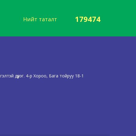
179474
Нийт таталт
лтэй дүүрэг. 4-р Хороо, Бага тойруу 18-1