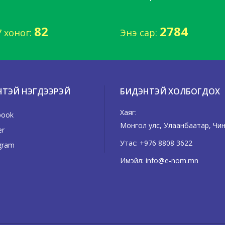
82
2784
7 хоног:
Энэ сар:
НТЭЙ НЭГДЭЭРЭЙ
БИДЭНТЭЙ ХОЛБОГДОХ
Хаяг:
book
Монгол улс, Улаанбаатар, Чингэ
er
Утас:
+976 8808 3622
gram
Имэйл:
info@e-nom.mn