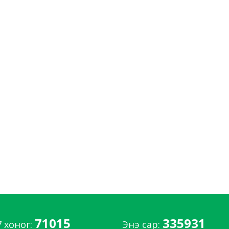
71015
335931
7 хоног:
Энэ сар: