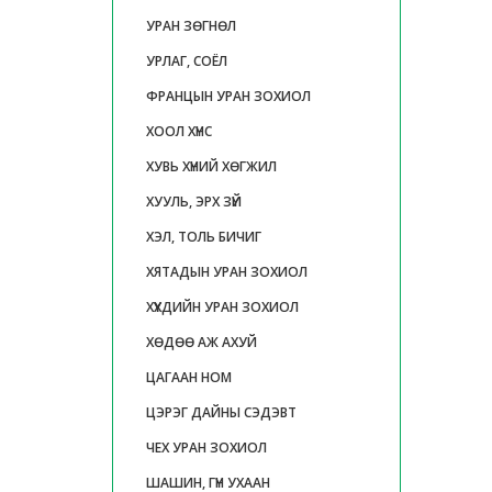
УРАН ЗӨГНӨЛ
УРЛАГ, СОЁЛ
ФРАНЦЫН УРАН ЗОХИОЛ
ХООЛ ХҮНС
ХУВЬ ХҮНИЙ ХӨГЖИЛ
ХУУЛЬ, ЭРХ ЗҮЙ
ХЭЛ, ТОЛЬ БИЧИГ
ХЯТАДЫН УРАН ЗОХИОЛ
ХҮҮХДИЙН УРАН ЗОХИОЛ
ХӨДӨӨ АЖ АХУЙ
ЦАГААН НОМ
ЦЭРЭГ ДАЙНЫ СЭДЭВТ
ЧЕХ УРАН ЗОХИОЛ
ШАШИН, ГҮН УХААН