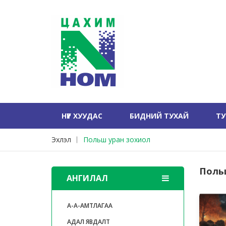
НҮҮР ХУУДАС
БИДНИЙ ТУХАЙ
Т
Эхлэл
Польш уран зохиол
Поль
АНГИЛАЛ
А-А-АМТЛАГАА
АДАЛ ЯВДАЛТ