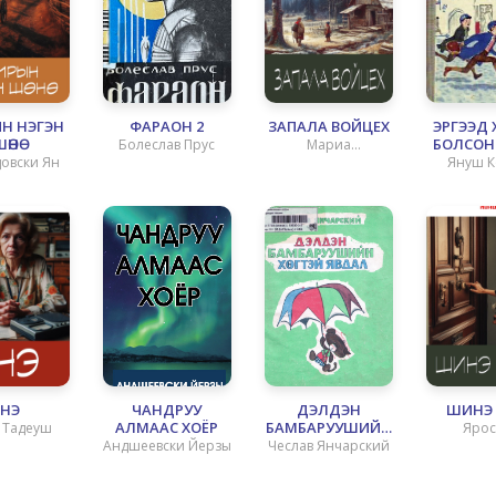
Н НЭГЭН
ФАРАОН 2
ЗАПАЛА ВОЙЦЕХ
ЭРГЭЭД 
ӨНӨ
БОЛСОН 
Болеслав Прус
Мариа
овски Ян
Януш К
Конопницка
ЭНЭ
ЧАНДРУУ
ДЭЛДЭН
ШИНЭ 
АЛМААС ХОЁР
БАМБАРУУШИЙН
 Тадеуш
Ярос
ХӨГТЭЙ ЯВДАЛ
Андшеевски Йерзы
Чеслав Янчарский
Ивашк