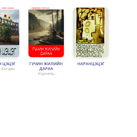
Н ЦЭЦЭГ
ГУЧИН ЖИЛИЙН
НАРАНЦЭЦЭГ
ДАРАА
 Богдан
Корнель
Филипович