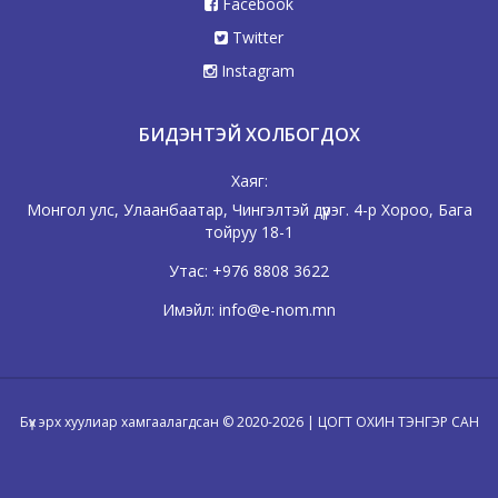
Facebook
Twitter
Instagram
БИДЭНТЭЙ ХОЛБОГДОХ
Хаяг:
Монгол улс, Улаанбаатар, Чингэлтэй дүүрэг. 4-р Хороо, Бага
тойруу 18-1
Утас:
+976 8808 3622
Имэйл:
info@e-nom.mn
Бүх эрх хуулиар хамгаалагдсан © 2020-2026 | ЦОГТ ОХИН ТЭНГЭР САН