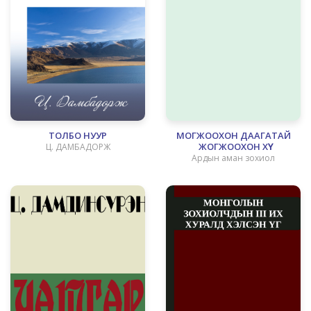
ТОЛБО НУУР
МОГЖООХОН ДААГАТАЙ
ЖОГЖООХОН ХҮҮ
Ц. ДАМБАДОРЖ
Ардын аман зохиол