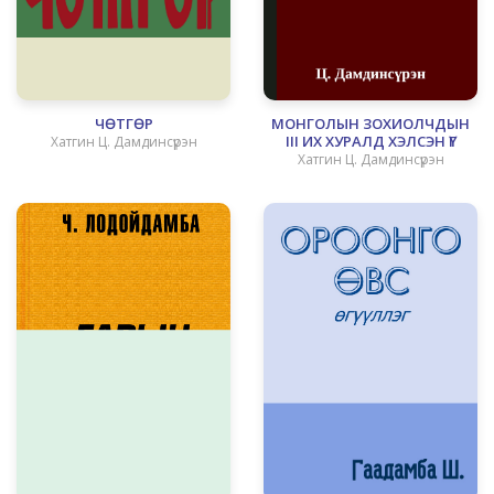
ЧӨТГӨР
МОНГОЛЫН ЗОХИОЛЧДЫН
III ИХ ХУРАЛД ХЭЛСЭН ҮГ
Хатгин Ц. Дамдинсүрэн
Хатгин Ц. Дамдинсүрэн