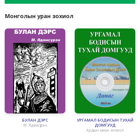
Монголын уран зохиол
БУЛАН ДЭРС
УРГАМАЛ БОДИСЫН ТУХАЙ
ДОМГУУД
М. Ядамсүрэн
Ардын аман зохиол