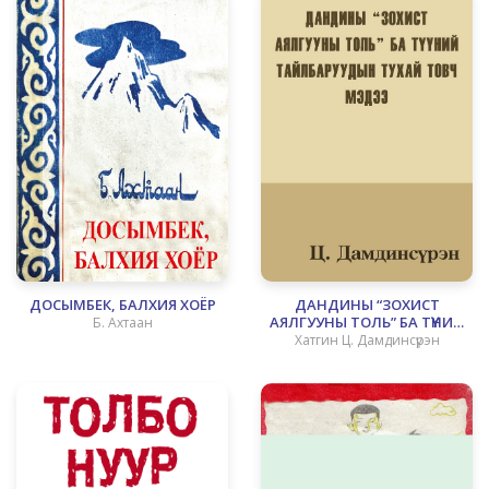
ДОСЫМБЕК, БАЛХИЯ ХОЁР
ДАНДИНЫ “ЗОХИСТ
АЯЛГУУНЫ ТОЛЬ” БА ТҮҮНИЙ
Б. Ахтаан
ТАЙЛБАРУУДЫН ТУХАЙ
Хатгин Ц. Дамдинсүрэн
ТОВЧ МЭДЭЭ