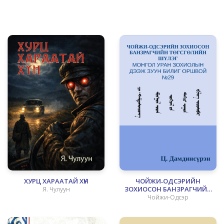
ХУРЦ ХАРААТАЙ ХҮН
ЧОЙЖИ˗ОДСЭРИЙН
ЗОХИОСОН БАНЗРАГЧИЙН
Я. Чулуун
ТӨГСГӨЛИЙН ШҮЛЭГ
Чойжи-Одсэр