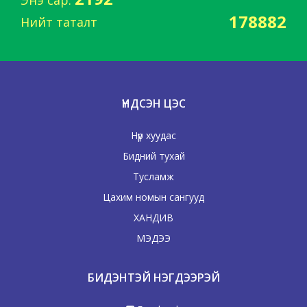
Энэ сар:
178882
Нийт таталт
ҮНДСЭН ЦЭС
Нүүр хуудас
Бидний тухай
Тусламж
Цахим номын сангууд
ХАНДИВ
МЭДЭЭ
БИДЭНТЭЙ НЭГДЭЭРЭЙ