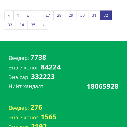
«
1
2
...
27
28
29
30
31
32
33
34
35
»
7738
Өнөөдөр:
84224
Энэ 7 хоног:
332223
Энэ сар:
18065928
Нийт хандалт
276
Өнөөдөр:
1565
Энэ 7 хоног:
2192