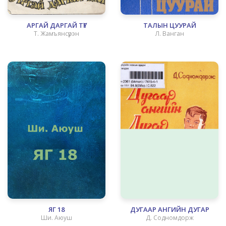
АРГАЙ ДАРГАЙ ТҮГ
ТАЛЫН ЦУУРАЙ
Т. Жамъянсүрэн
Л. Ванган
ЯГ 18
ДУГААР АНГИЙН ДУГАР
Ши. Аюуш
Д. Содномдорж